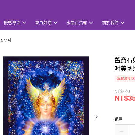
優惠專區
會員好康
水晶百寶箱
關於我們
5*7吋
藍寶石與麥
吋美國
超取滿NT$
NT$440
NT$3
數量