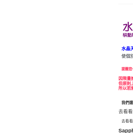
水晶
使個
提醒您
因
限量
但原則
所以若
我們
去看看
去看
Sapph