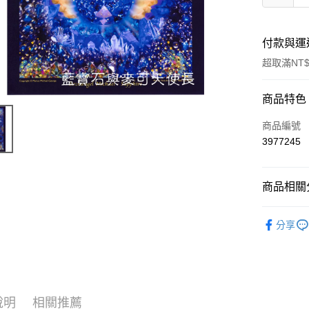
付款與運
超取滿NT$
付款方式
商品特色
信用卡一
商品編號
3977245
超商取貨
LINE Pay
商品相關分
Apple Pay
進口正版畫
分享
街口支付
悠遊付
ATM付款
說明
相關推薦