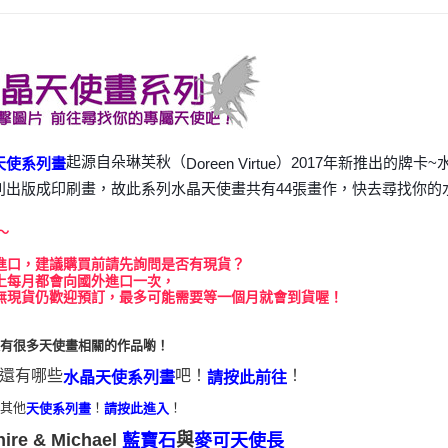
運送方式
全家取貨
每筆NT$8
7-11取貨
每筆NT$8
起源自朵琳芙秋（
）2017年新推出的牌卡
Doreen Virtue
天使系列畫
賣家宅配
別出版成印刷畫，故此系列水晶天使畫共有44張畫作，快去尋找你的
每筆NT$8
～
郵局幫你
進口，建議購買前請先詢問是否有現貨？
每筆NT$8
上每月都會向國外進口一次，
無現貨仍歡迎預訂，最多可能需要等一個月就會到貨喔！
付款後門
免運費
還有很多天使畫相關的作品喲！
還有哪些
吧！
！
水晶天使系列畫
請按此前往
看其他
！
！
天使系列畫
請按此進入
ire & Michael
與
藍寶石
麥可天使長