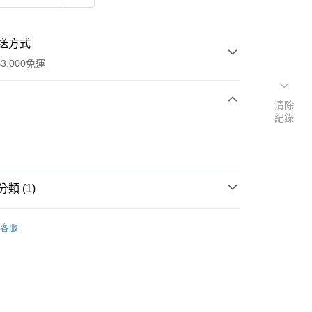
送方式
3,000免運
清除
紀錄
次付款
付款
類 (1)
｜🖼️能量圖/天使畫/掛畫
水晶天使畫｜5*7吋
客服