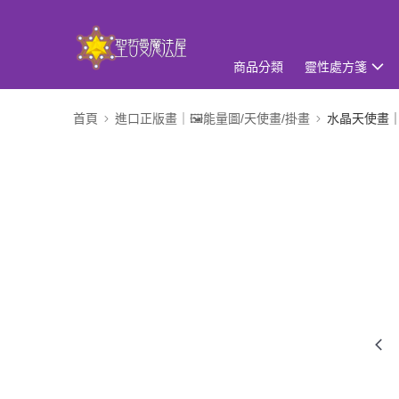
商品分類
靈性處方箋
首頁
進口正版畫｜🖼️能量圖/天使畫/掛畫
水晶天使畫｜