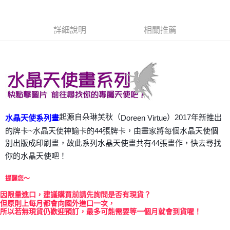
Apple Pay
詳細說明
相關推薦
街口支付
悠遊付
ATM付款
運送方式
全家取貨付款
起源自朵琳芙秋（
）2017年新推出
Doreen Virtue
水晶天使系列畫
每筆NT$80，滿NT$3,000(含以上)免運費
的牌卡~水晶天使神諭卡的44張牌卡，由畫家將每個水晶天使個
別出版成印刷畫，故此系列水晶天使畫共有44張畫作，快去尋找
7-11取貨付款
你的水晶天使吧！
每筆NT$80，滿NT$3,000(含以上)免運費
提醒您～
賣家宅配幫您送（台灣）
每筆NT$80，滿NT$3,000(含以上)免運費
因
限量進口，建議購買前請先詢問是否有現貨？
但原則上每月都會向國外進口一次，
所以若無現貨仍歡迎預訂，最多可能需要等一個月就會到貨喔！
郵局幫你送（離島）
每筆NT$80，滿NT$3,000(含以上)免運費