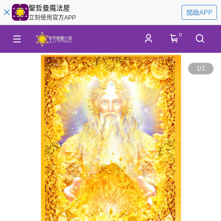
聖哲曼魔法屋
開啟APP
立刻使用官方APP
0
1
/
1