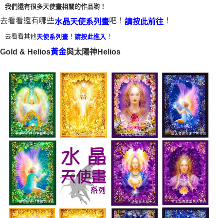
我們還有很多天使畫相關的作品喲！
付款後門市自取
去看看還有哪些
吧！
！
水晶天使系列畫
請按此前往
免運費
去看看其他
！
！
天使系列畫
請按此進入
Gold & Helios
與太陽神Helios
黃金