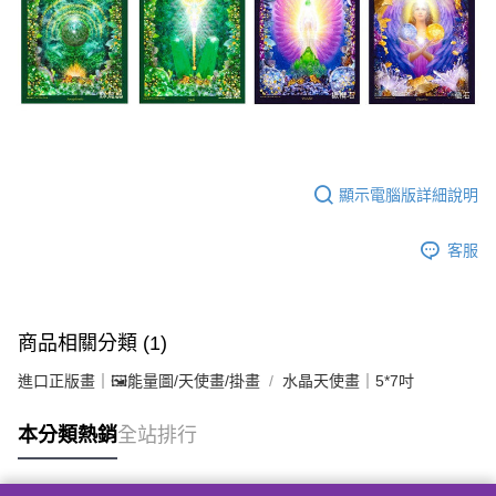
顯示電腦版詳細說明
客服
商品相關分類 (1)
進口正版畫｜🖼️能量圖/天使畫/掛畫
水晶天使畫｜5*7吋
本分類熱銷
全站排行