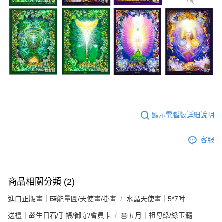
顯示電腦版詳細說明
客服
商品相關分類 (2)
進口正版畫｜🖼️能量圖/天使畫/掛畫
水晶天使畫｜5*7吋
送禮｜🎁生日石/手帳/御守/會員卡
🎂五月｜祖母綠/綠玉髓