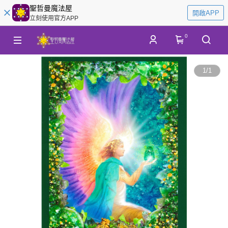
聖哲曼魔法屋
開啟APP
立刻使用官方APP
0
1
/
1