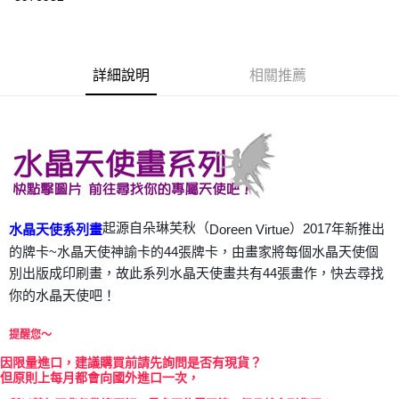
LINE Pay
Apple Pay
詳細說明
相關推薦
街口支付
悠遊付
ATM付款
運送方式
全家取貨付款
起源自朵琳芙秋（
）2017年新推出
Doreen Virtue
水晶天使系列畫
每筆NT$80，滿NT$3,000(含以上)免運費
的牌卡~水晶天使神諭卡的44張牌卡，由畫家將每個水晶天使個
別出版成印刷畫，故此系列水晶天使畫共有44張畫作，快去尋找
7-11取貨付款
你的水晶天使吧！
每筆NT$80，滿NT$3,000(含以上)免運費
提醒您～
賣家宅配幫您送（台灣）
每筆NT$80，滿NT$3,000(含以上)免運費
因
限量進口，建議購買前請先詢問是否有現貨？
但原則上每月都會向國外進口一次，
郵局幫你送（離島）