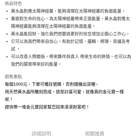
商品特色
Apple Pay
黃水晶對應太陽神經叢，能夠清理在太陽神經叢的負面能量。
重振對生命的信心，為太陽神經叢帶來正面能量，黃水晶對應太
街口支付
陽神經叢能夠清理在太陽神經叢的負面能量。
悠遊付
黃水晶能招財，強化我們想要過更好的信念增加企圖心工作心。
它可以為我們帶來自信心，有助於記憶、邏輯、條理、背誦及考
ATM付款
試.。
可以改善人際關係，帶來夥伴與貴人 帶來生命的熱情，也可以為
運送方式
我們的腸胃帶來好的能量。
全家取貨付款
每筆NT$80，滿NT$3,000(含以上)免運費
銷售重點
每個1000元，下單可備註號碼，否則隨機出貨喔~
7-11取貨付款
用天然黃水晶所雕刻而成，造型討喜可愛，就像真的金元寶一樣
每筆NT$80，滿NT$3,000(含以上)免運費
呢！
賣家宅配幫您送（台灣）
趕快帶一堆金元寶回家幫您招來滾滾財富吧！
每筆NT$80，滿NT$3,000(含以上)免運費
郵局幫你送（離島）
詳細說明
相關推薦
每筆NT$80，滿NT$3,000(含以上)免運費