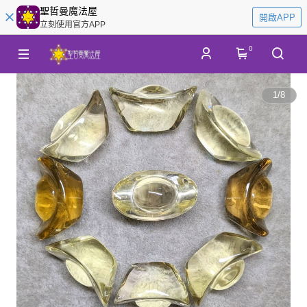
聖哲曼魔法屋
開啟APP
立刻使用官方APP
0
1
/
8