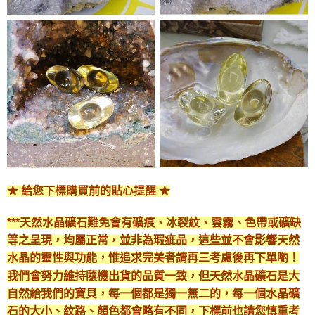
★ 給您下標購買前的貼心提醒 ★
***天然水晶礦石難免會有礦痕、冰裂紋、雲霧、色帶或礦缺
等之呈現，均屬正常，並非為瑕疵品，這些並不會影響天然
水晶的靈性與功能，惟追求完美者請再三考慮後再下單喲！
我們會努力維持隨機出貨的品質一致，但天然水晶礦石是大
自然給我們的寶貝，每一個都是獨一無二的，每一個水晶礦
石的大小、紋路、顏色都會略有不同，下標前也請您慎重考