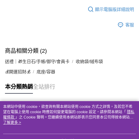
顯示電腦版詳細說明
客服
商品相關分類 (2)
送禮｜🎁生日石/手帳/御守/會員卡
收納袋/絨布袋
💰開運招財💰
底座/容器
本分類熱銷
全站排行
本網站中使用 cookie，欲查詢有關本網站使用 cookie 方式之詳情，及若您不希
熱門標籤
望在電腦上使用 cookie 時應如何變更電腦的 cookie 設定，請參閱本網站「
隱私
權條款
」之 Cookie 聲明。您繼續使用本網站即表示您同意本公司得按本網站使
用條款之 Cookie 聲明使用 cookie。
了解更多 >