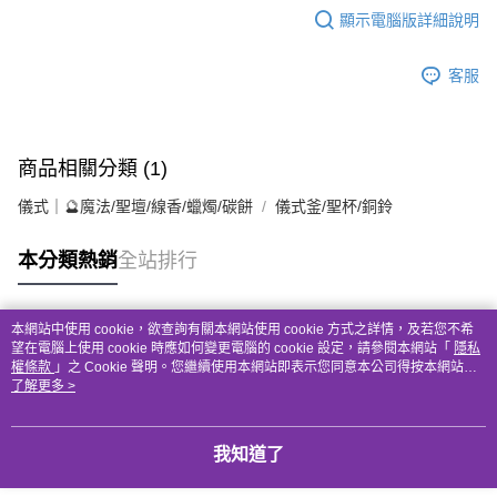
顯示電腦版詳細說明
客服
商品相關分類 (1)
儀式｜🔮魔法/聖壇/線香/蠟燭/碳餅
儀式釜/聖杯/銅鈴
本分類熱銷
全站排行
本網站中使用 cookie，欲查詢有關本網站使用 cookie 方式之詳情，及若您不希
熱門標籤
望在電腦上使用 cookie 時應如何變更電腦的 cookie 設定，請參閱本網站「
隱私
權條款
」之 Cookie 聲明。您繼續使用本網站即表示您同意本公司得按本網站使
用條款之 Cookie 聲明使用 cookie。
了解更多 >
我知道了