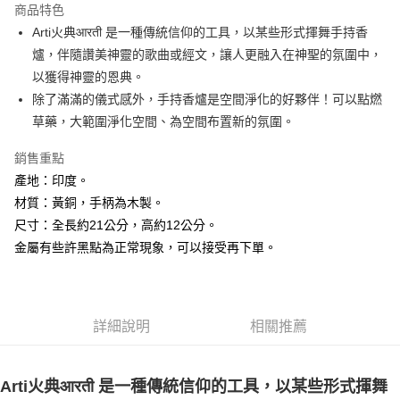
商品特色
Apple Pay
Arti火典आरती 是一種傳統信仰的工具，以某些形式揮舞手持香
爐，伴隨讚美神靈的歌曲或經文，讓人更融入在神聖的氛圍中，
街口支付
以獲得神靈的恩典。
悠遊付
除了滿滿的儀式感外，手持香爐是空間淨化的好夥伴！可以點燃
草藥，大範圍淨化空間、為空間布置新的氛圍。
ATM付款
銷售重點
運送方式
產地：印度。
全家取貨付款
材質：黃銅，手柄為木製。
每筆NT$80，滿NT$3,000(含以上)免運費
尺寸：全長約21公分，高約12公分。
金屬有些許黑點為正常現象，可以接受再下單。
7-11取貨付款
每筆NT$80，滿NT$3,000(含以上)免運費
賣家宅配幫您送（台灣）
詳細說明
相關推薦
每筆NT$80，滿NT$3,000(含以上)免運費
郵局幫你送（離島）
Arti火典आरती 是一種傳統信仰的工具，以某些形式揮舞
每筆NT$80，滿NT$3,000(含以上)免運費