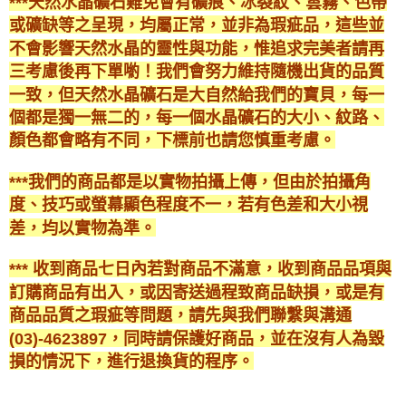
***天然水晶礦石難免會有礦痕、冰裂紋、雲霧、色帶
或礦缺等之呈現，均屬正常，並非為瑕疵品，這些並
不會影響天然水晶的靈性與功能，惟追求完美者請再
三考慮後再下單喲！我們會努力維持隨機出貨的品質
一致，但天然水晶礦石是大自然給我們的寶貝，每一
個都是獨一無二的，每一個水晶礦石的大小、紋路、
顏色都會略有不同，下標前也請您慎重考慮。
***我們的商品都是以實物拍攝上傳，但由於拍攝角
度、技巧或螢幕顯色程度不一，若有色差和大小視
差，均以實物為準。
*** 收到商品七日內若對商品不滿意，收到商品品項與
訂購商品有出入，或因寄送過程致商品缺損，或是有
商品品質之瑕疵等問題，請先與我們聯繫與溝通
(03)-4623897，同時請保護好商品，並在沒有人為毀
損的情況下，進行退換貨的程序。