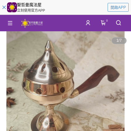
聖哲曼魔法屋
開啟APP
立刻使用官方APP
0
1
/
7