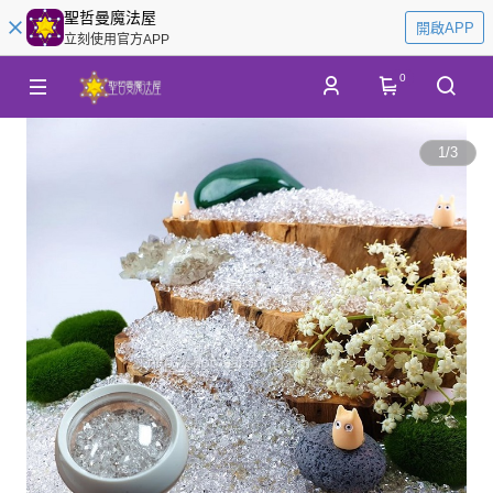
聖哲曼魔法屋
開啟APP
立刻使用官方APP
0
1
/
3