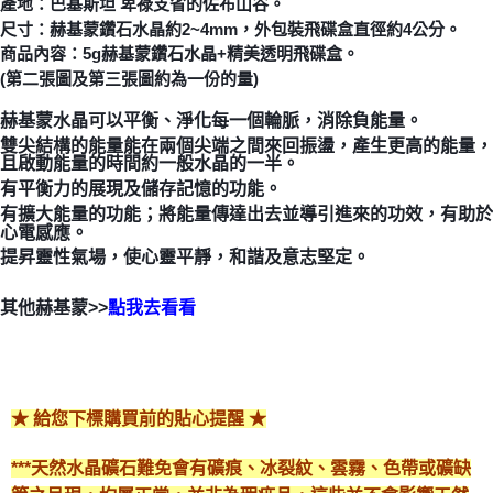
產地：巴基斯坦 卑祿支省的佐布山谷。
尺寸：赫基蒙鑽石水晶約2~4mm，外包裝飛碟盒直徑約4公分。
付款後門市自取
商品內容：5g赫基蒙鑽石水晶+精美透明飛碟盒。
免運費
(第二張圖及第三張圖約為一份的量)
赫基蒙水晶可以平衡、淨化每一個輪脈，消除負能量。
雙尖結構的能量能在兩個尖端之間來回振盪，產生更高的能量，
且啟動能量的時間約一般水晶的一半。
有平衡力的展現及儲存記憶的功能。
有擴大能量的功能；將能量傳達出去並導引進來的功效，有助於
心電感應。
提昇靈性氣場，使心靈平靜，和諧及意志堅定。
其他赫基蒙>>
點我去看看
★ 給您下標購買前的貼心提醒 ★
***天然水晶礦石難免會有礦痕、冰裂紋、雲霧、色帶或礦缺