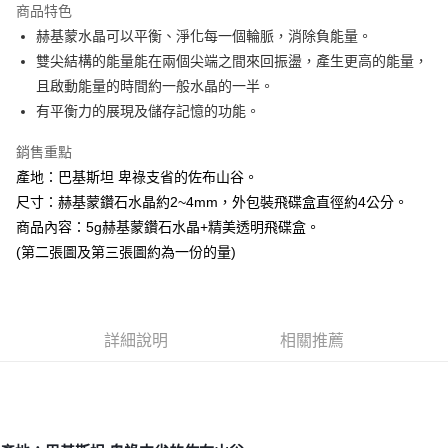
商品特色
Apple Pay
赫基蒙水晶可以平衡、淨化每一個輪脈，消除負能量。
雙尖結構的能量能在兩個尖端之間來回振盪，產生更高的能量，
街口支付
且啟動能量的時間約一般水晶的一半。
悠遊付
有平衡力的展現及儲存記憶的功能。
ATM付款
銷售重點
產地：巴基斯坦 卑祿支省的佐布山谷。
運送方式
尺寸：赫基蒙鑽石水晶約2~4mm，外包裝飛碟盒直徑約4公分。
全家取貨付款
商品內容：5g赫基蒙鑽石水晶+精美透明飛碟盒。
每筆NT$80，滿NT$3,000(含以上)免運費
(第二張圖及第三張圖約為一份的量)
7-11取貨付款
每筆NT$80，滿NT$3,000(含以上)免運費
詳細說明
相關推薦
賣家宅配幫您送（台灣）
每筆NT$80，滿NT$3,000(含以上)免運費
郵局幫你送（離島）
每筆NT$80，滿NT$3,000(含以上)免運費