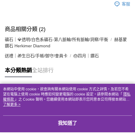
客服
商品相關分類 (2)
礦石｜💎透明/白色系礦石-第八脈輪/所有脈輪/洞察/平衡
赫基蒙
鑽石 Herkimer Diamond
送禮｜🎁生日石/手帳/御守/會員卡
🎂四月｜鑽石
本分類熱銷
全站排行
本網站中使用 cookie，欲查詢有關本網站使用 cookie 方式之詳情，及若您不希
熱門標籤
望在電腦上使用 cookie 時應如何變更電腦的 cookie 設定，請參閱本網站「
隱私
權條款
」之 Cookie 聲明。您繼續使用本網站即表示您同意本公司得按本網站使
用條款之 Cookie 聲明使用 cookie。
了解更多 >
我知道了