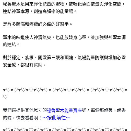
付款後門市自取
秘魯聖木是用來淨化能量的聖物，能轉化負面能量與淨化空間，
免運費
連結神聖本源，創造高頻率的能量場。
是許多薩滿和療癒師必備的好幫手。   
聖木的味道使人神清氣爽，也能放鬆身心靈，並加強與神聖本源
的連結。 
對於穩定、紮根、開啟第三眼和頂輪，氣場能量防護與增加心靈
安全感，都很有幫助。
♥♡♥♡♥♡♥♡♥♡♥♡♥♡♥♡♥♡♥♡♥♡♥♡♥♡♥♡♥♡♥♡♥
♡
尺寸的
喔，
每個都超美、超香
我們還提供其他
秘魯聖木能量寶座
的喔，快去看看唄！
～按此前往～
♥♡♥♡♥♡♥♡♥♡♥♡♥♡♥♡♥♡♥♡♥♡♥♡♥♡♥♡♥♡♥♡♥