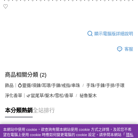
♡
顯示電腦版詳細說明
客服
商品相關分類 (2)
飾品｜💍靈擺/項鍊/耳環/手鍊/戒指/串珠
手珠/手鍊/手排/手環
淨化香草｜🌿鼠尾草/聖木/雪松/香草
祕魯聖木
本分類熱銷
全站排行
本網站中使用 cookie，欲查詢有關本網站使用 cookie 方式之詳情，及若您不希
熱門標籤
望在電腦上使用 cookie 時應如何變更電腦的 cookie 設定，請參閱本網站「
隱私