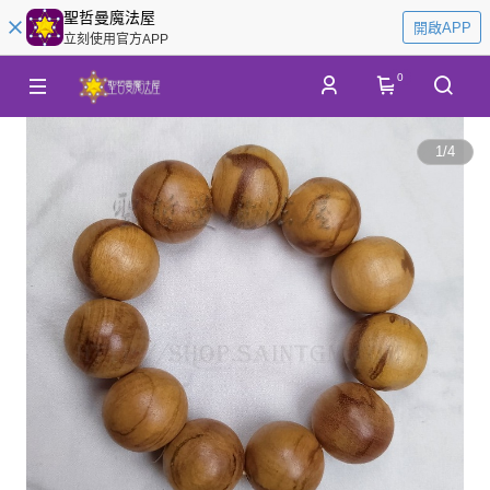
聖哲曼魔法屋
開啟APP
立刻使用官方APP
0
1
/
4