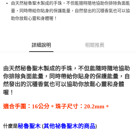
Apple Pay
由天然秘魯聖木製成的手珠，不但能隨時隨地協助你排除負面能
量，同時帶給你貼身的保護能量，自然發出的沉穩香氣也可以協
街口支付
助你放鬆心靈和身體喔！
悠遊付
ATM付款
詳細說明
相關推薦
運送方式
全家取貨付款
由天然秘魯聖木製成的手珠，不但能隨時隨地協助
每筆NT$80，滿NT$3,000(含以上)免運費
你排除負面能量，同時帶給你貼身的保護能量，
自
7-11取貨付款
然發出的沉穩香氣也可以協助你放鬆心靈和身體
每筆NT$80，滿NT$3,000(含以上)免運費
喔！
賣家宅配幫您送（台灣）
適合手圍：16公分。
珠子尺寸：20.2mm。
每筆NT$80，滿NT$3,000(含以上)免運費
郵局幫你送（離島）
秘魯聖木
其他祕魯聖木的商品
什麼是
(
)
每筆NT$80，滿NT$3,000(含以上)免運費