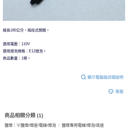
線長180公分，兩段式開關。
適用電壓：110V
適用燈泡規格：E12燈泡。
商品數量：1條。
顯示電腦版詳細說明
客服
商品相關分類 (1)
鹽燈｜💡鹽燈/燈座/電線/燈泡
鹽燈專用電線/燈泡/底座