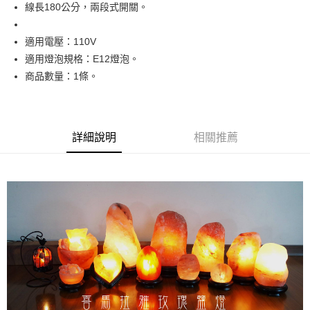
Apple Pay
線長180公分，兩段式開關。
街口支付
適用電壓：110V
悠遊付
適用燈泡規格：E12燈泡。
商品數量：1條。
ATM付款
運送方式
全家取貨付款
詳細說明
相關推薦
每筆NT$80，滿NT$3,000(含以上)免運費
7-11取貨付款
每筆NT$80，滿NT$3,000(含以上)免運費
賣家宅配幫您送（台灣）
每筆NT$80，滿NT$3,000(含以上)免運費
郵局幫你送（離島）
每筆NT$80，滿NT$3,000(含以上)免運費