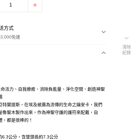
送方式
3,000免運
清除
紀錄
次付款
付款
生命活力、自我療癒、消除負能量、淨化空間、創造神聖
場
亞特蘭提斯，在埃及被廣為流傳的生命之鑰安卡，我們
秘魯聖木製作出來，作為神聖守護的護符來配戴，自
禮，都是很棒的！
約6.3公分，含墜頭長約7.3公分