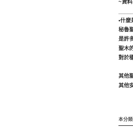
~資
____
•什
秘魯
是許
聖木
對於
其他聖
其他安
本分類