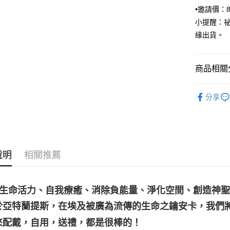
•邀請價：
小提醒：
運送方式
緣出貨。
全家取貨
每筆NT$8
商品相關分
7-11取貨
飾品｜💍靈
每筆NT$8
分享
淨化香草｜
賣家宅配
每筆NT$8
👻趨吉避凶
神聖圖騰｜
郵局幫你
說明
相關推薦
每筆NT$8
付款後門
免運費
發生命活力、自我療癒、消除負能量、淨化空間、創造神
於亞特蘭提斯，在埃及被廣為流傳的生命之鑰安卡，我們
來配戴，自用，送禮，都是很棒的！