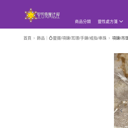
商品分類
靈性處方箋
首頁
飾品｜💍靈擺/項鍊/耳環/手鍊/戒指/串珠
項鍊/吊