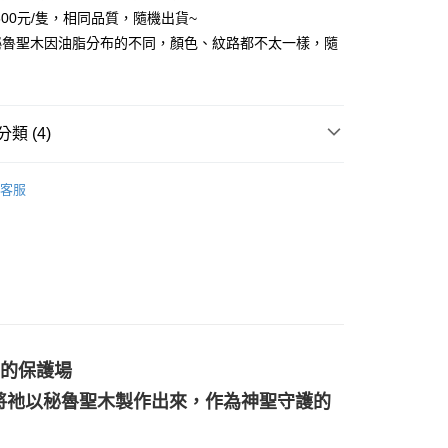
800元/隻，相同品質，隨機出貨~
祕魯聖木因油脂分布的不同，顏色、紋路都不太一樣，隨
付款
0，滿NT$3,000(含以上)免運費
類 (4)
付款
擺/項鍊/耳環/手鍊/戒指/串珠
項鍊/吊墜
0，滿NT$3,000(含以上)免運費
客服
🌿鼠尾草/聖木/雪松/香草
祕魯聖木
幫您送（台灣）
0，滿NT$3,000(含以上)免運費
特輯👻
個人隨身避邪飾品/物品
🕉金屬貼/開運符/相關商品
安卡
送（離島）
0，滿NT$3,000(含以上)免運費
市自取
聖的保護場
將祂以秘魯聖木製作出來，作為神聖守護的