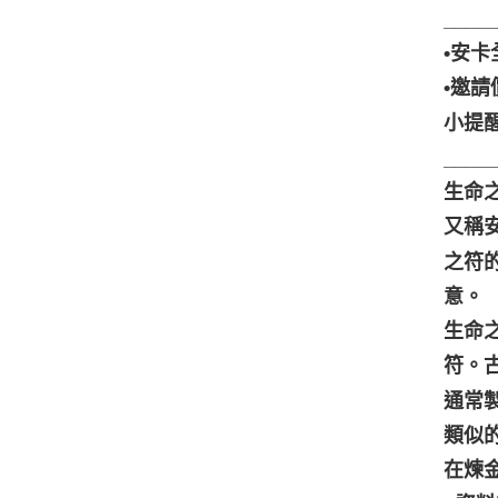
____
•安卡
•邀請
小提
____
生命之
又稱
之符的
意。
生命
符。
通常
類似
在煉