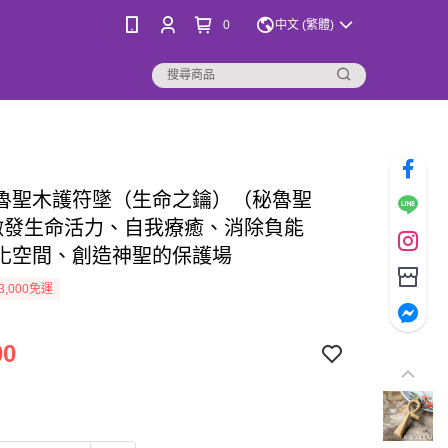
0
中文 (繁體)
魯聖木護符墜（生命之鑰）（秘魯聖
激發生命活力、自我療癒、消除負能
化空間、創造神聖的保護場
3,000免運
00