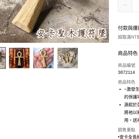
付款與運
超取滿NT$
付款方式
商品特色
信用卡一
商品編號
3872114
超商取貨
商品特色
LINE Pay
~激發
的保護
Apple Pay
源起於
街口支付
將祂以
用，送
悠遊付
銷售重點
ATM付款
•安卡全長