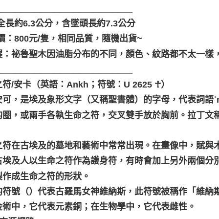
____________________________
全長約6.3公分，含墜頭長約7.3公分
價：800元/隻，相同品質，隨機出貨~
醒：祕魯聖木因油脂分布的不同，顏色、紋路都不太一樣
____________________________
符/安卡（英語：Ankh；符號：U 2625 ☥）
安可，是埃及象形文字（又稱聖書體）的字母，代表詞語ʿ
圈，或兩手各執生命之符，交叉雙手放於胸前。拉丁文稱此符
之符在古埃及的墓地和藝術中常常出現。在畫像中，賦與
古埃及人以生命之符作為護身符，有時會加上另外兩個分
製作成生命之符的形狀。
的符號（）代表古羅馬女神維納斯，此符號被稱作「維納
金術中，它代表元素銅；在生物學中，它代表雌性。