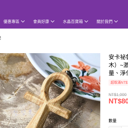
優惠專區
會員好康
水晶百寶箱
關於我們
墜
安卡祕
木）~
量、淨
超取滿NT$
NT$1,000
NT$8
數量