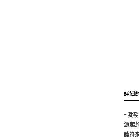
詳細
~激
源起
護符