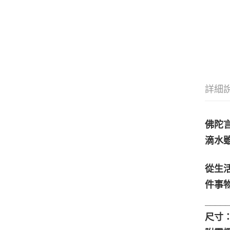
詳細
佛陀
滴水
從生
件事
____
尺寸：