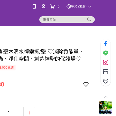
0
中文 (繁體)
魯聖木滴水禪靈擺/墜 ♡消除負能量、
蟲、淨化空間、創造神聖的保護場♡
3,000免運
80