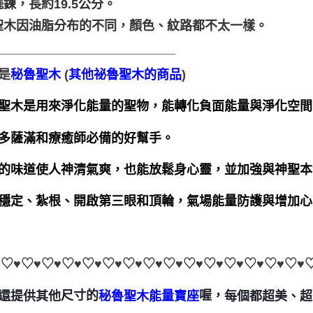
鍊，長約19.5公分。
聖木因油脂分布的不同，顏色、紋路都不太一樣。
__________________________
是
(
)
秘魯聖木
其他祕魯聖木的商品
聖木是用來淨化能量的聖物，能轉化負面能量與淨化空間
多薩滿和療癒師必備的好幫手。   
的味道使人神清氣爽，也能放鬆身心靈，並加強與神聖本
穩定、紮根、開啟第三眼和頂輪，氣場能量防護與增加心
♥♡♥♡♥♡♥♡♥♡♥♡♥♡♥♡♥♡♥♡♥♡♥♡♥♡♥♡♥♡♥
每個都超美、超
尺寸的
喔，
還提供其他
秘魯聖木能量寶座