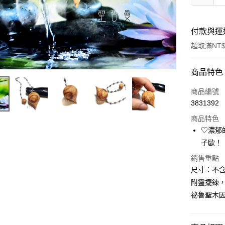
付款與運
超取滿NT$
付款方式
商品特色
信用卡一
商品編號
3831392
超商取貨
商品特色
LINE Pay
♡濃郁
子歐！
Apple Pay
銷售重點
街口支付
尺寸：不含
附靈擺鍊，
悠遊付
祕魯聖木
ATM付款