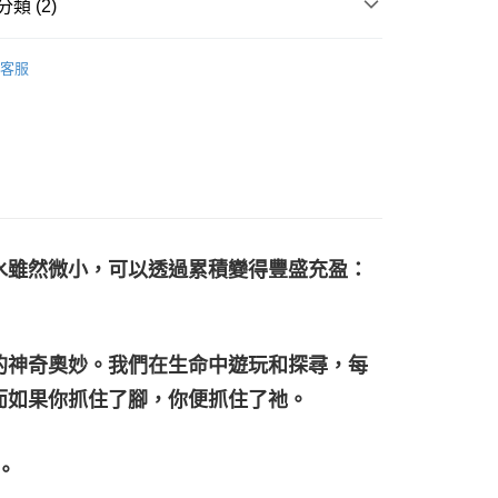
類 (2)
擺/項鍊/耳環/手鍊/戒指/串珠
靈擺、靈擺鍊
付款
客服
🌿鼠尾草/聖木/雪松/香草
祕魯聖木
0，滿NT$3,000(含以上)免運費
付款
0，滿NT$3,000(含以上)免運費
幫您送（台灣）
0，滿NT$3,000(含以上)免運費
水雖然微小，可以透過累積變得豐盛充盈：
送（離島）
0，滿NT$3,000(含以上)免運費
市自取
的神奇奧妙。我們在生命中遊玩和探尋，每
而如果你抓住了腳，你便抓住了祂。
。