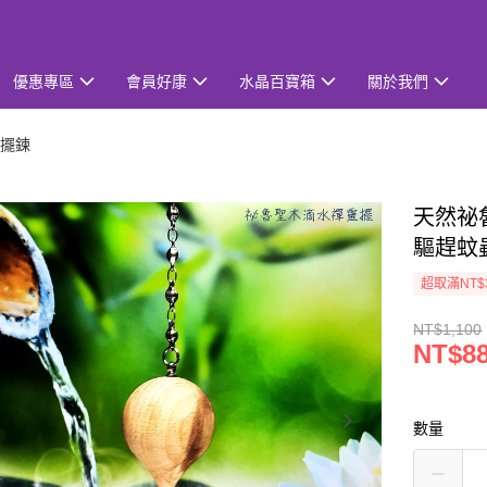
優惠專區
會員好康
水晶百寶箱
關於我們
擺鍊
天然祕
驅趕蚊
超取滿NT$
NT$1,100
NT$8
數量