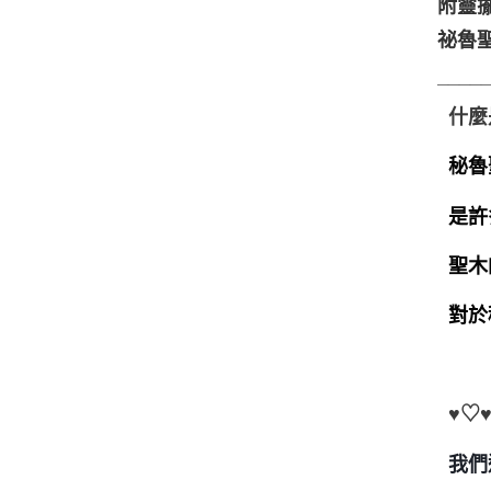
附靈擺
祕魯
____
什麼
秘魯
是許
聖木
對於
♥♡
我們