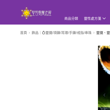
商品分類
靈性處方箋
首頁
飾品｜💍靈擺/項鍊/耳環/手鍊/戒指/串珠
靈擺、靈