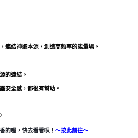
，連結神聖本源，創造高頻率的能量場。
源的連結。 
靈安全感，都很有幫助。
♡
香的喔，快去看看唄！
～按此前往～