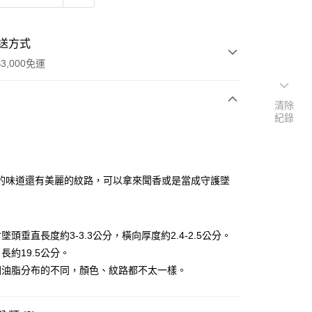
送方式
3,000免運
清除
紀錄
次付款
付款
的味道還有美麗的紋路，可以拿來聞香或是當成守護墜
墜頭垂直長度約3-3.3公分，橫向厚度約2.4-2.5公分。
長約19.5公分。
因油脂分布的不同，顏色、紋路都不太一樣。