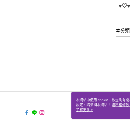
♥♡
本分類
本網站中使用 cookie，欲查詢有關
設定，請參閱本網站「
隱私權條款
使用 cookie。
了解更多 >