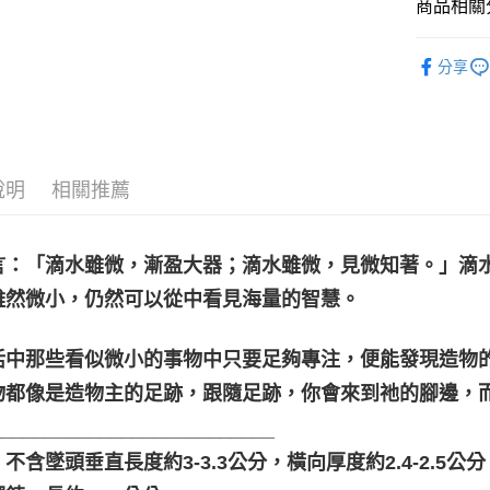
商品相關分
運送方式
飾品｜💍靈
全家取貨
分享
淨化香草｜
每筆NT$8
7-11取貨
每筆NT$8
說明
相關推薦
賣家宅配
每筆NT$8
言：「滴水雖微，漸盈大器；滴水雖微，見微知著。」滴
郵局幫你
雖然微小，仍然可以從中看見海量的智慧。
每筆NT$8
付款後門
活中那些看似微小的事物中只要足夠專注，便能發現造物
免運費
物都像是造物主的足跡，跟隨足跡，你會來到祂的腳邊，
__________________________
不含墜頭垂直長度約3-3.3公分，橫向厚度約2.4-2.5公分