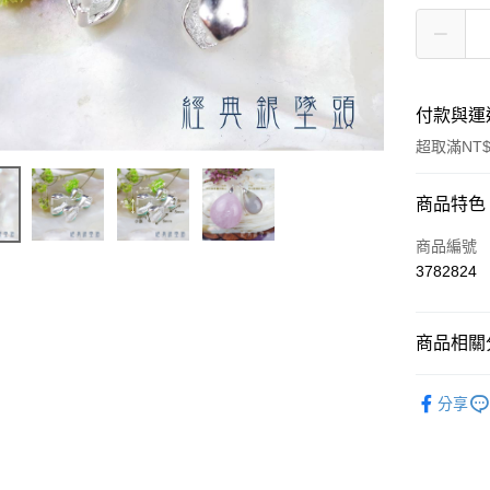
付款與運
超取滿NT$
付款方式
商品特色
信用卡一
商品編號
3782824
超商取貨
LINE Pay
商品相關分
Apple Pay
飾品｜💍靈
分享
街口支付
悠遊付
ATM付款