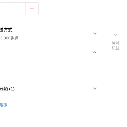
送方式
3,000免運
清除
紀錄
次付款
付款
類 (1)
擺/項鍊/耳環/手鍊/戒指/串珠
鍊子/墜頭/其他配件
客服