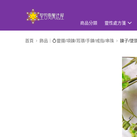
商品分類
靈性處方箋
首頁
飾品｜💍靈擺/項鍊/耳環/手鍊/戒指/串珠
鍊子/墜