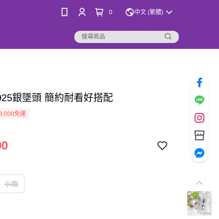
0
中文 (繁體)
925銀墜頭 簡約耐看好搭配
3,000免運
00
小款