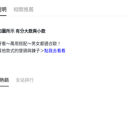
說明
相關推薦
運送方式
全家取貨
如圖所示 有分大款與小款
每筆NT$8
好看～萬用搭配～男女都適合歐！
7-11取貨
其他款式的墜頭與鍊子＞
點我去看看
每筆NT$8
賣家宅配
每筆NT$8
熱銷
全站排行
郵局幫你
每筆NT$8
付款後門
免運費