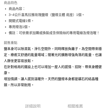
商品特色
Apple Pay
商品內容：
3~4公斤喜馬拉雅玫瑰鹽燈（鹽燈主體 底座）1個。
街口支付
開關式電線1條。
悠遊付
專用燈泡1個。
備註：可依需求加購或換裝成含保險絲的專用電線及燈泡喔！
ATM付款
銷售重點
運送方式
鹽本身可以除濕氣、淨化空間外，同時釋放負離子，為空間帶來穩
全家取貨付款
定、療癒又舒適的能量場域；隨著光的擴散增強角落的能量、也讓
每筆NT$80，滿NT$3,000(含以上)免運費
人靜坐更容易放鬆。
在針對格局的擺設上也可以增加一屋人的感情、招財、帶來身體健
7-11取貨付款
康。
每筆NT$80，滿NT$3,000(含以上)免運費
增加情調、讓人感到溫暖外，天然的鹽燈本身都是礦石的結晶種
賣家宅配幫您送（台灣）
類，所以非常耐用。
每筆NT$80，滿NT$3,000(含以上)免運費
郵局幫你送（離島）
詳細說明
相關推薦
每筆NT$80，滿NT$3,000(含以上)免運費