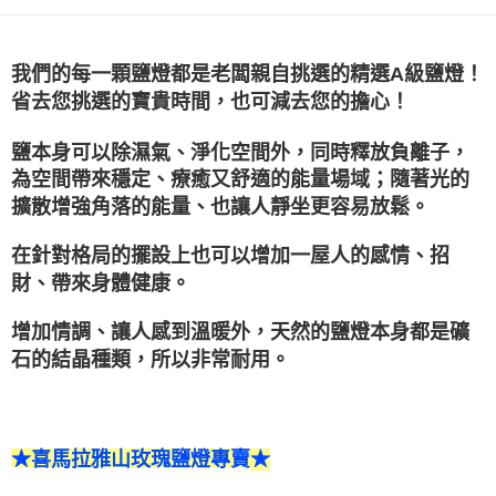
付款後門市自取
免運費
我們的每一顆鹽燈都是老闆親自挑選的精選A級鹽燈！
省去您挑選的寶貴時間，也可減去您的擔心！
鹽本身可以除濕氣、淨化空間外，同時釋放負離子，
為空間帶來穩定、療癒又舒適的能量場域；隨著光的
擴散增強角落的能量、也讓人靜坐更容易放鬆。
在針對格局的擺設上也可以增加一屋人的感情、招
財、帶來身體健康。
增加情調、讓人感到溫暖外，天然的鹽燈本身都是礦
石的結晶種類，所以非常耐用。
★喜馬拉雅山玫瑰鹽燈專賣
★