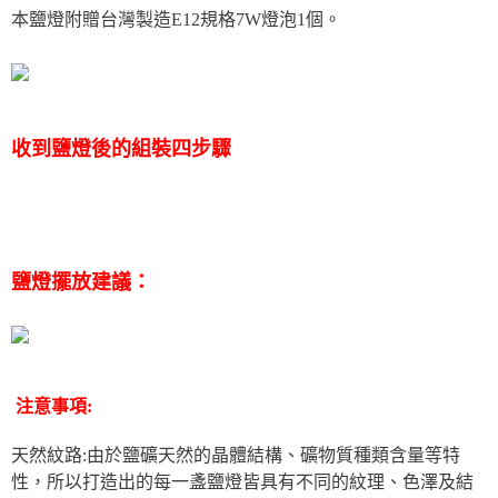
本鹽燈附贈台灣製造E12規格7W燈泡1個。
收到鹽燈後的組裝四步驟
鹽燈擺放建議：
注意事項:
天然紋路:由於鹽礦天然的晶體結構、礦物質種類含量等特
性，所以打造出的每一盞鹽燈皆具有不同的紋理、色澤及結