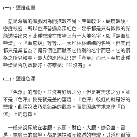
(一)、鹽燈產量
愈是深層的礦脈因為開挖較不易、產量較少、硬度較硬，
密度較密，所以色澤普遍為深紅色，幾乎都是只有微微的光
能透得出來。此種鹽燈在市場上有一大堆名字，如『鴿血紅
鹽燈』、『血燕級』等等…一大堆林林總總的名稱，但其實
都只是業者為了提昇價值而賦予它特別的名字而已。它的價
格之所以較貴，最大的原因就只是『產量』而已。至於此種
鹽燈是否功效較好，答案是:『並沒有』。
(二)、鹽燈色澤
『色澤』的部份，並沒有好壞之分，但是有需求之分。並
不是『色澤』較亮就是差的鹽燈，『色澤』較紅的就是好的
鹽燈，此種說法乃是錯誤的觀念。而是因應需求來作『色
澤』上的選擇。
一般來說擺放在客廳、玄關、財位、大廳、辦公室、書
房、電腦桌的鹽燈，都是選擇較亮較透的鹽燈，其道理很簡