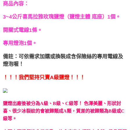
商品內容：
3~4公斤喜馬拉雅玫瑰鹽燈（鹽燈主體 底座）1個。
開關式電線1條。
專用燈泡1個。
備註：可依需求加購或換裝成含保險絲的專用電線及
燈泡喔！
！！！我們堅持只賣A級鹽燈！！！
鹽燈出廠後被分為A級、B級、C級等！
色澤美麗、形狀討
喜、很少冰裂紋的會被歸類成A類，質差的被歸類為B級或C
級等。