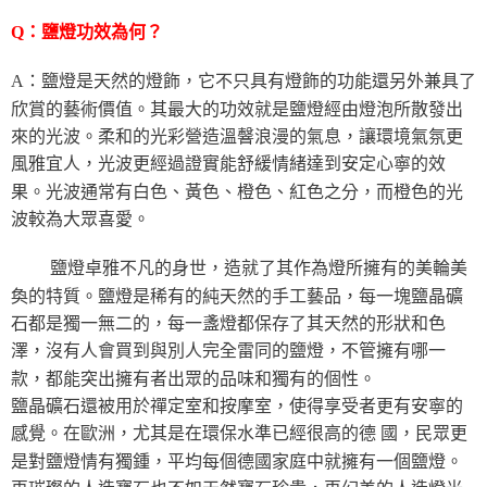
Q：鹽燈功效為何？
A：鹽燈是天然的燈飾，它不只具有燈飾的功能還另外兼具了
欣賞的藝術價值。其最大的功效就是鹽燈經由燈泡所散發出
來的光波。柔和的光彩營造溫韾浪漫的氣息，讓環境氣氛更
風雅宜人，光波更經過證實能舒緩情緒達到安定心寧的效
果。光波通常有白色、黃色、橙色、紅色之分，而橙色的光
波較為大眾喜愛。
鹽燈卓雅不凡的身世，造就了其作為燈所擁有的美輪美
奐的特質。鹽燈是稀有的純天然的手工藝品，每一塊鹽晶礦
石都是獨一無二的，每一盞燈都保存了其天然的形狀和色
澤，沒有人會買到與別人完全雷同的鹽燈，不管擁有哪一
款，都能突出擁有者出眾的品味和獨有的個性。
鹽晶礦石還被用於禪定室和按摩室，使得享受者更有安寧的
感覺。在歐洲，尤其是在環保水準已經很高的德 國，民眾更
是對鹽燈情有獨鍾，平均每個德國家庭中就擁有一個鹽燈。