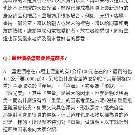
再璀璨的人造寶石也不如天然寶石珍貴，再幻美的人造燈光
也比不上鹽燈的天然光澤。鹽燈已經成為國際上最新流行的
居家飾品和禮品。鹽燈適用很多場合。例如：床頭，客廳，
書房，辦公室，贈送給親人或戀人的禮物，贈送給同事和朋
友的禮物，送給電腦和電視愛好者，放在吸煙房間，同時鹽
燈也深受風水老師及風水愛好者的喜愛。
Q：鹽燈價格怎麼會差這麼多?
A：鹽燈價格在市場上便宜的有1公斤100元左右的，最貴的也
有1公斤要1000元的。到底為什麼會差這麼多呢？其實價格的
差別主要取決於『產量』、『色澤』，次要為『形狀』、
『透光度』，其中『產量』是最大的因素，也就是物以稀為
貴。而為什麼沒有將『重量』的因素考量進去呢?沒錯!重量愈
重確實會較貴，如果又兼具色澤美、形狀漂亮、透光度佳….
那絕對就會是很貴的價格。但其道理也是和物以稀為貴的道
理是一樣的，所以就不特別對『重量』做說明。以下就針對
這四種因素來向大家介紹: