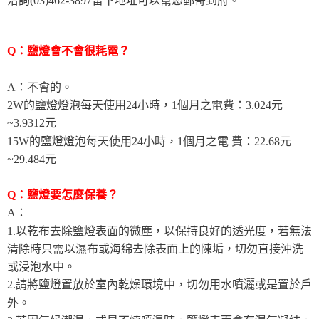
洽詢(03)462-3897留下地址可以幫您郵寄到府。
Q：鹽燈會不會很耗電？
A：不會的。
2W的鹽燈燈泡每天使用24小時，1個月之電費：3.024元
~3.9312元
15W的鹽燈燈泡每天使用24小時，1個月之電 費：22.68元
~29.484元
Q：鹽燈要怎麼保養？
A：
1.以乾布去除鹽燈表面的微塵，以保持良好的透光度，若無法
清除時只需以濕布或海綿去除表面上的陳垢，切勿直接沖洗
或浸泡水中。
2.請將鹽燈置放於室內乾燥環境中，切勿用水噴灑或是置於戶
外。