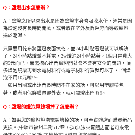
Q：鹽燈出水怎麼辦？
A：鹽燈之所以會出水是因為鹽燈本身會吸收水份，通常是因
為燈泡沒有長時間開著，或者放在室外及窗戶旁而導致鹽燈
過於潮濕。
只需要用乾布將鹽燈表面擦乾，並24小時點著燈就可以解決
了，24小時點燈並不耗電，2w燈泡24小時點著，1個月電費大
約5元而已，無需擔心出門鹽燈開著會不會有安全的問題，頂
多燈泡燒壞再到水電材料行或電子材料行買就可以了，1個燈
泡不用10元唷!!~
如果出國或出遠門長時間不在家的話，可以用塑膠帶包
著，或者用保鮮膜包覆外表，就可關燈出門囉!!~
Q：鹽燈的燈泡電線壞掉了怎麼辦？
A：如果您的鹽燈燈泡電線壞掉的話，可至實體店面購買新品
更換。(中壢市福州二街517巷16號)
無法來實體店面者可來電