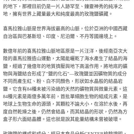
的地下，那裡目前仍是一片人跡罕至、鐘靈神秀的純凈之
地，擁有世界上藏量最大和純度最高的玫瑰鹽礦藏。
喜馬拉雅山脈是世界海拔最高的山脈，位於亞洲的中國西藏
自治區與巴基斯坦、印度、尼泊爾、不丹等國邊境上。
數億年前的喜馬拉雅山脈地區原是一片汪洋，後經南亞次大
陸的喜馬拉雅造山運動，太陽能曬乾了海水產生了結晶的海
鹽，經過了幾億年的地質擠壓與地下高溫作用，將地底的礦
物與海鹽結合形成了"鹽的化石"—玫瑰鹽並因礦物質的成分
不同而產生紅、粉、白不同顏色，形狀如水晶般的結晶岩
鹽。它含有84種未被污染過的天然的礦物質與微量元素。這
84種元素是兩億多萬年前，首批單細胞生物的組成元素，是
地球上生物生命的源頭，其顆粒不論大小，在溶於水後，再
度自然乾燥之後，仍然會結晶，而其結晶的形狀，仍然為方
盒子形六面結晶體。這也就是說其能量結構未曾被破壞。