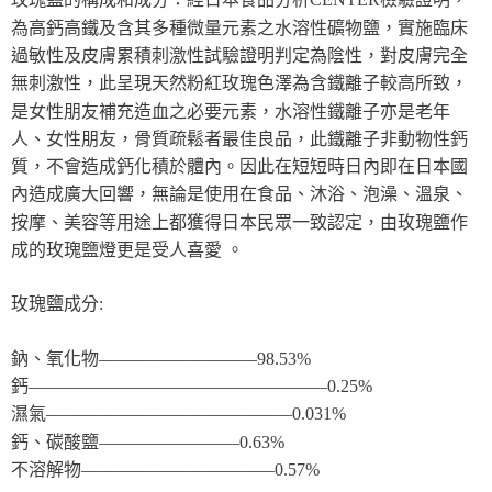
玫瑰鹽的構成和成分：經日本食品分析CENTER檢驗證明，
為高鈣高鐵及含其多種微量元素之水溶性礦物鹽，實施臨床
過敏性及皮膚累積刺激性試驗證明判定為陰性，對皮膚完全
無刺激性，此呈現天然粉紅玫瑰色澤為含鐵離子較高所致，
是女性朋友補充造血之必要元素，水溶性鐵離子亦是老年
人、女性朋友，骨質疏鬆者最佳良品，此鐵離子非動物性鈣
質，不會造成鈣化積於體內。因此在短短時日內即在日本國
內造成廣大回響，無論是使用在食品、沐浴、泡澡、溫泉、
按摩、美容等用途上都獲得日本民眾一致認定，由玫瑰鹽作
成的玫瑰鹽燈更是受人喜愛 。
玫瑰鹽成分:
鈉、氧化物—————————98.53%
鈣—————————————————0.25%
濕氣——————————————0.031%
鈣、碳酸鹽————————0.63%
不溶解物———————————0.57%