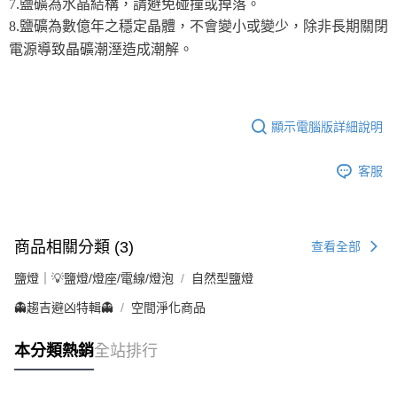
7.鹽礦為水晶結構，請避免碰撞或掉落。
8.鹽礦為數億年之穩定晶體，不會變小或變少，除非長期關閉
電源導致晶礦潮溼造成潮解。
顯示電腦版詳細說明
客服
商品相關分類 (3)
查看全部
鹽燈｜💡鹽燈/燈座/電線/燈泡
自然型鹽燈
👻趨吉避凶特輯👻
空間淨化商品
本分類熱銷
全站排行