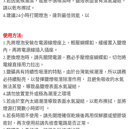
3.若因氣候潮濕，或是不慎噴濕時，鹽燈表面會有濕氣凝結，
請以乾布擦拭。
4.建議24小時打開燈泡，達到最佳效能，以
使用方法:
1.先將燈泡安裝在電源線燈座上，輕壓蝴蝶釦，緩緩置入鹽燈
內，再將電源線插入插座。
2.更換燈泡時，請先關閉電源，務必手壓燈座蝴蝶釦，切勿將
電線直接用力拉出。
3.鹽礦具有持續性吸溼的特點，由於台灣氣候潮溼，所以請務
必持續點亮，以發揮鹽燈吸溼除溼作用， 且避免吸收的水氣
無法蒸發，導致晶鹽燈表面水氣凝結。
4.請勿放置室外或極為潮溼之環境
5.若由於室內太過潮溼導致表面水氣凝結，以乾布擦拭，並將
燈源打開數小時即可 。
6.若長時間不使用，請先開燈確保乾燥後再用保鮮膜或塑膠袋
密封，再次使用前請先檢查電路是否正常。