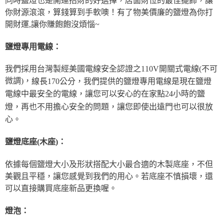
同時鹽燈也是開運招財的好選擇，店面財位的最佳擺飾，讓
你財源滾滾，算錢算到手軟噢！有了物美價廉的鹽燈為你打
開財運,讓你賺飽飽沒煩惱~
鹽燈專用電線：
我們採用台灣製經美國電線安全認證之110V開關式電線(不可
微調)，
線長170公分，
我們提供的鹽燈專用電線是現在鹽燈
電線中最安全的電線，讓您可以安心的在家點24小時的鹽
燈，再也不用擔心安全的問題，讓您即使出遠門也可以很放
心。
鹽燈底座(木座)：
依據每個鹽燈大小及形狀搭配大小最合適的木製底座，不但
美觀且平穩，讓您感覺到我們的用心。若底座不慎損壞，還
可以直接購買底座新品更換喔。
燈泡：