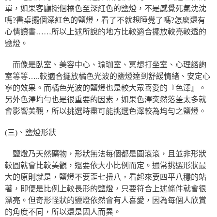
單，如果客廳擺個橘色至深紅色的鹽燈，不是感覺死氣沈沈
嗎?書桌擺個深紅色的鹽燈，看了不就想睡覺了嗎?怎麼還有
心情讀書……所以上述所說的地方比較適合擺放較亮較透的
鹽燈。
而像是臥室、美容中心、瑜珈室、冥想打坐室、心理諮詢
室等等…..較適合擺放橘色光波的鹽燈達到舒緩情緒、安定心
寧的效果。而橘色光波的鹽燈也是較大眾喜愛的『色澤』。
另外色澤均勻也是很重要的因素，如果色澤突然落差太多就
會影響美觀，所以挑選時盡可能挑選色澤較為均勻之鹽燈。
(三)、鹽燈形狀
鹽燈乃天然礦物，形狀無法每個都是圓滾滾，且並非形狀
較圓就會比較美觀，還要依大小比例而定。通常挑選形狀最
大的原則就是，鹽燈不要歪七扭八，看起來要四平八穩的站
著，即便是比例上較長形的鹽燈，只要符合上述條件就會很
漂亮。但奇形怪狀的鹽燈依然會有人喜愛，因為每個人欣賞
的角度不同，所以還是因人而異。