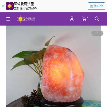
聖哲曼魔法屋
開啟APP
立刻使用官方APP
0
1
/
5