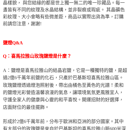
晶樣貌， 與您結緣的都是世上獨一無二的唯一珍藏品。每一
盞皆有不同的紋理及水晶結構，並非裂痕或瑕疵。 其晶礦色
彩紋理、大小會略有些微差距，商品以實際出貨為準，訂購
前請您注意，謝謝!
鹽燈Q&A
Q：喜馬拉雅山玫瑰鹽燈是什麼？
A：鹽燈是喜馬拉雅山的結晶岩鹽，它是一種獨特的鹽，是超
過2億6千萬年前鹽的化石，只產於巴基斯坦喜馬拉雅山區。
玫瑰鹽燈透過燈泡照射後，帶出由橘色至黃色的光譜！柔和
的鹽燈光彩營造溫馨浪漫的氣息，讓環境氣氛更風雅宜人，
守護全家人的健康與心靈的和平喜悅。開運招財的好選擇，
店面財位的最佳擺飾。
形成於2億6千萬年前，分布于歐洲和亞洲的部分國家。其中
有大部分的玫瑰鹽是來自於巴基斯坦的喜馬拉雅山脈600米深