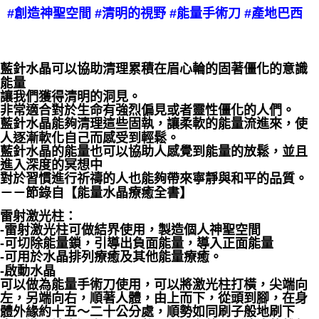
#創造神聖空間
#清明的視野
#能量手術刀
#產地巴西
每筆NT$80，滿NT$3,000(含以上)免運費
付款後門市自取
免運費
藍針水晶可以協助清理累積在眉心輪的固著僵化的意識
能量
讓我們獲得清明的洞見。
非常適合對於生命有強烈偏見或者靈性僵化的人們。
藍針水晶能夠清理這些固執，讓柔軟的能量流進來，使
人逐漸軟化自己而感受到輕鬆。
藍針水晶的能量也可以協助人感覺到能量的放鬆，並且
進入深度的冥想中
對於習慣進行祈禱的人也能夠帶來寧靜與和平的品質。
－－節錄自【能量水晶療癒全書】
雷射激光柱：
-雷射激光柱可做結界使用，製造個人神聖空間
-可切除能量鎖，引導出負面能量，導入正面能量
-可用於水晶排列療癒及其他能量療癒。
-啟動水晶
可以做為能量手術刀使用，可以將激光柱打橫，尖端向
左，另端向右，順著人體，由上而下，從頭到腳，在身
體外緣約十五～二十公分處，順勢如同刷子般地刷下