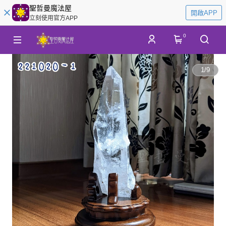
聖哲曼魔法屋
開啟APP
立刻使用官方APP
0
1
/
9