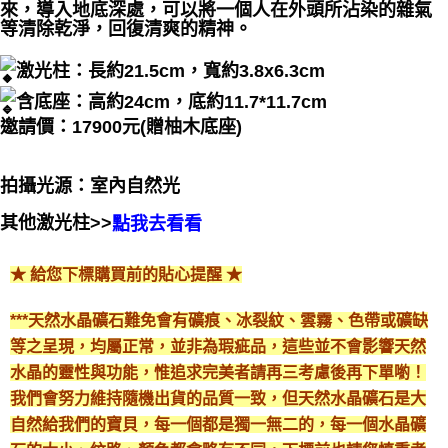
來，導入地底深處，可以將一個人在外頭所沾染的雜氣
等清除乾淨，回復清爽的精神。
激光柱：長約21.5cm，寬約3.8x6.3cm
含底座：高約24cm，底約11.7*11.7cm
邀請價：17900元(贈柚木底座)
拍攝光源：室內自然光
其他激光柱>>
點我去看看
★ 給您下標購買前的貼心提醒 ★
***天然水晶礦石難免會有礦痕、冰裂紋、雲霧、色帶或礦缺
等之呈現，均屬正常，並非為瑕疵品，這些並不會影響天然
水晶的靈性與功能，惟追求完美者請再三考慮後再下單喲！
我們會努力維持隨機出貨的品質一致，但天然水晶礦石是大
自然給我們的寶貝，每一個都是獨一無二的，每一個水晶礦