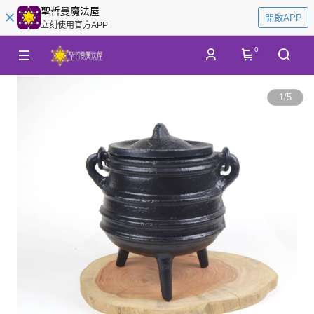
聖哲曼魔法屋
開啟APP
立刻使用官方APP
0
1
/
5