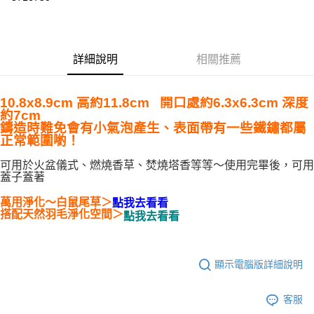
LINE Pay
Apple Pay
詳細說明
相關推薦
街口支付
悠遊付
10.8x8.9cm 高約11.8cm 開口處約6.3x6.3cm 深度
約7cm
ATM付款
鑄造時難免會有小氣泡產生、表面帶有一些鐵鏽都屬
正常範圍喲！
運送方式
可用於火盆儀式、燃燒香草、焚燒塔香等等～使用完畢後，可用
全家取貨付款
蓋子蓋著
每筆NT$80，滿NT$3,000(含以上)免運費
萬用淨化～白鼠尾草＞
點我去看看
搭配天然羽毛淨化空間
＞
點我去看看
7-11取貨付款
每筆NT$80，滿NT$3,000(含以上)免運費
顯示電腦版詳細說明
賣家宅配幫您送（台灣）
每筆NT$80，滿NT$3,000(含以上)免運費
客服
郵局幫你送（離島）