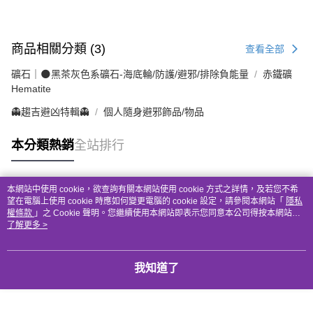
商品相關分類 (3)
查看全部
礦石｜🌑黑茶灰色系礦石-海底輪/防護/避邪/排除負能量
赤鐵礦
Hematite
👻趨吉避凶特輯👻
個人隨身避邪飾品/物品
本分類熱銷
全站排行
本網站中使用 cookie，欲查詢有關本網站使用 cookie 方式之詳情，及若您不希
熱門標籤
望在電腦上使用 cookie 時應如何變更電腦的 cookie 設定，請參閱本網站「
隱私
權條款
」之 Cookie 聲明。您繼續使用本網站即表示您同意本公司得按本網站使
用條款之 Cookie 聲明使用 cookie。
了解更多 >
我知道了