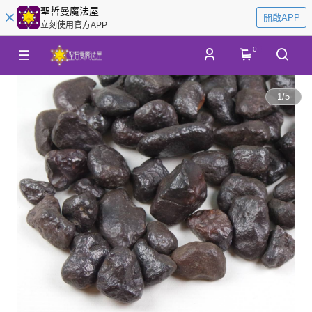
聖哲曼魔法屋
開啟APP
立刻使用官方APP
0
1
/
5