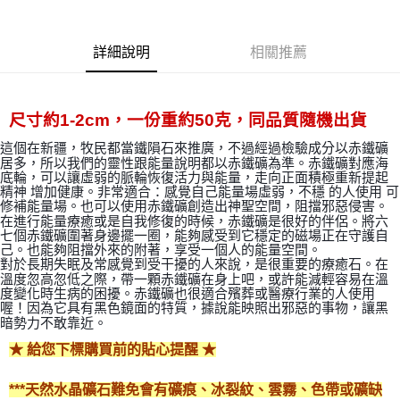
Apple Pay
詳細說明
相關推薦
街口支付
悠遊付
尺寸約1-2cm，一份重約50克，同品質隨機出貨
ATM付款
這個在新疆，牧民都當鐵隕石來推廣，不過經過檢驗成分以赤鐵礦
居多，所以我們的靈性跟能量說明都以赤鐵礦為準。
赤鐵礦對應海
運送方式
底輪，可以讓虛弱的脈輪恢復活力與能量，
走向正面積極重新提起
精神 增加健康。
非常適合：感覺自己能量場虛弱，不穩 的人使用 可
全家取貨付款
修補能量場。
也可以使用赤鐵礦創造出神聖空間，阻擋邪惡侵害。
在進行能量療癒或是自我修復的時候，赤鐵礦是很好的伴侶。將六
每筆NT$80，滿NT$3,000(含以上)免運費
七個赤鐵礦圍著身邊擺一圈，能夠感受到它穩定的磁場正在守護自
己。也能夠阻擋外來的附著，享受一個人的能量空間。
7-11取貨付款
對於長期失眠及常感覺到受干擾的人來說，是很重要的療癒石。在
溫度忽高忽低之際，帶一顆赤鐵礦在身上吧，或許能減輕容易在溫
每筆NT$80，滿NT$3,000(含以上)免運費
度變化時生病的困擾。
赤鐵礦也很適合殯葬或醫療行業的人使用
喔！因為它具有黑色鏡面的特質，據說能映照出邪惡的事物，讓黑
賣家宅配幫您送（台灣）
暗勢力不敢靠近。
每筆NT$80，滿NT$3,000(含以上)免運費
★ 給您下標購買前的貼心提醒 ★
郵局幫你送（離島）
***天然水晶礦石難免會有礦痕、冰裂紋、雲霧、色帶或礦缺
每筆NT$80，滿NT$3,000(含以上)免運費