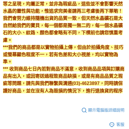
等之呈現，均屬正常，並非為瑕疵品，這些並不會影響天然
付款後門市自取
水晶的靈性與功能，惟追求完美者請再三考慮後再下單喲！
免運費
我們會努力維持隨機出貨的品質一致，但天然水晶礦石是大
自然給我們的寶貝，每一個都是獨一無二的，每一個水晶礦
石的大小、紋路、顏色都會略有不同，下標前也請您慎重考
慮。
***我們的商品都是以實物拍攝上傳，但由於拍攝角度、技巧
或螢幕顯色程度不一，若有色差和大小視差，均以實物為
準。
*** 收到商品七日內若對商品不滿意，收到商品品項與訂購商
品有出入，或因寄送過程致商品缺損，或是有商品品質之瑕
疵等問題，請先與我們聯繫與溝通(03)-4623897，同時請保
護好商品，並在沒有人為毀損的情況下，進行退換貨的程序
顯示電腦版詳細說明
客服