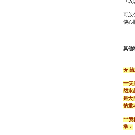
「玫
可放
使心
其他
★ 
**
然水
是大
慎重
**
準。