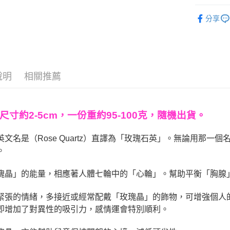
運送方式
礦石｜🌈
分享
💼職場♥桃
全家取貨
每筆NT$8
❄晶系❄
7-11取貨
每筆NT$8
說明
相關推薦
賣家宅配
每筆NT$8
尺寸約2-5
cm，一份重約95-100克，隨機出貨。
郵局幫你
英文名是（Rose Quartz）直譯為「玫瑰石英」。無論用那
每筆NT$8
。
付款後門
瑰晶」的能量，相應著人體七輪中的「心輪」。幫助平衡「胸腺
免運費
緊張的情緒，多接近或經常配戴「玫瑰晶」的飾物，可增強個人
即增加了對異性的吸引力，感情運會特別順利。