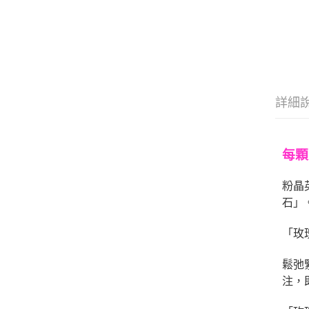
詳細
每顆
粉晶
石」
「玫
鬆弛
注，