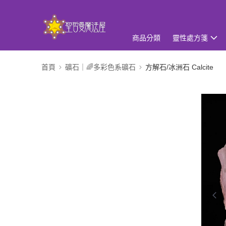
商品分類
靈性處方箋
首頁
礦石｜🌈多彩色系礦石
方解石/冰洲石 Calcite