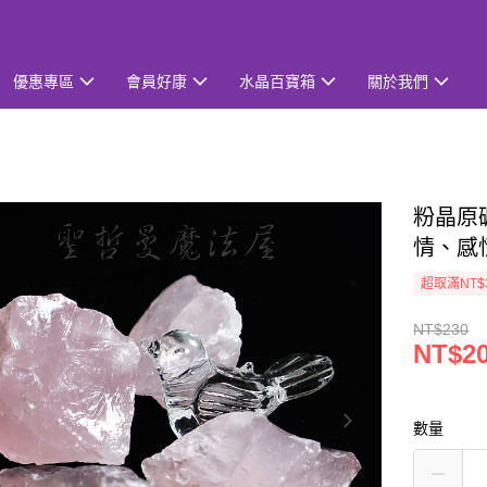
優惠專區
會員好康
水晶百寶箱
關於我們
粉晶原礦
情、感
超取滿NT$
NT$230
NT$2
數量