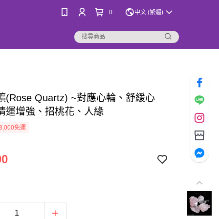
0
中文 (繁體)
(Rose Quartz) ~對應心輪、舒緩心
情運增強、招桃花、人緣
3,000免運
00