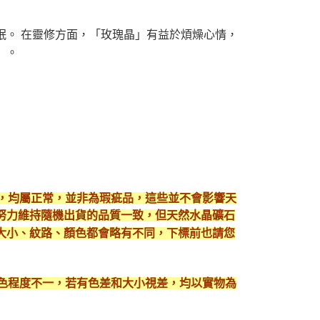
眠。 在靈修方面，「玫瑰晶」有益於煩燥心情，
」。
現，均屬正常，並非為瑕疵品，這些並不會影響天
努力維持隨機出貨的品質一致，但天然水晶礦石
大小、紋路、顏色都會略有不同，下標前也請您
顯色程度不一，若有色差和大小視差，均以實物為