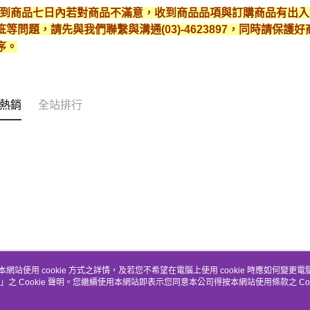
* 收到商品七日內若對商品不滿意，收到商品品項與訂購商品有出
疵等問題，請先與我們聯繫與溝通(03)-4623897，同時請保
序。
熱銷
全站排行
本網站使用 cookie 方式之詳情，及若您不希望在電腦上使用 cookie 時應如何變更電腦的
」之 Cookie 聲明。您繼續使用本網站即表示您同意本公司得按本網站使用條款之 Coo
關於我們
客服資訊
品牌故事
購物說明