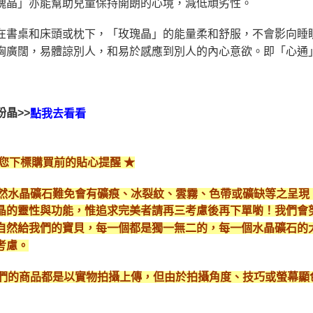
瑰晶」亦能幫助兒童保持開朗的心境，減低頑劣性。
在書桌和床頭或枕下，「玫瑰晶」的能量柔和舒服，不會影向睡
胸廣闊，易體諒別人，和易於感應到別人的內心意欲。
即「心通
粉晶>>
點我去看看
給您下標購買前的貼心提醒 ★
*天然水晶礦石難免會有礦痕、冰裂紋、雲霧、色帶或礦缺等之呈
晶的靈性與功能，惟追求完美者請再三考慮後再下單喲！我們會
自然給我們的寶貝，每一個都是獨一無二的，每一個水晶礦石的
考慮。
*我們的商品都是以實物拍攝上傳，但由於拍攝角度、技巧或螢幕