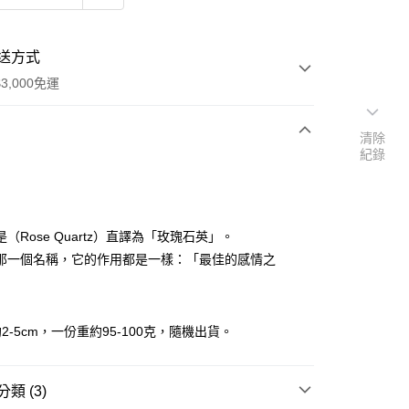
送方式
3,000免運
清除
紀錄
次付款
付款
（Rose Quartz）直譯為「玫瑰石英」。
那一個名稱，它的作用都是一樣：「最佳的感情之
2-5cm，一份重約95-100克，隨機出貨。
類 (3)