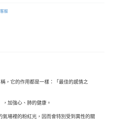
多彩色系礦石
方解石/冰洲石 Calcite
客服
花♥水逆必備💌
招桃花-擺飾
付款
0，滿NT$3,000(含以上)免運費
三方晶系 § 專注
付款
0，滿NT$3,000(含以上)免運費
幫您送（台灣）
0，滿NT$3,000(含以上)免運費
送（離島）
一個名稱，它的作用都是一樣：「最佳的感情之
0，滿NT$3,000(含以上)免運費
市自取
」，加強心、肺的健康。
的氣場裡的粉紅光，因而會特別受到異性的關