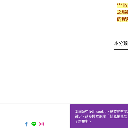
**
之瑕
的程
本分類
本網站中使用 cookie，欲查詢有關
設定，請參閱本網站「
隱私權條款
使用 cookie。
了解更多 >