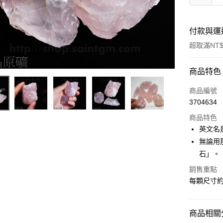
付款與運
超取滿NT$
付款方式
商品特色
信用卡一
商品編號
3704634
超商取貨
商品特色
LINE Pay
英文名是
無論用
Apple Pay
石」。
街口支付
銷售重點
每顆尺寸約
悠遊付
ATM付款
商品相關分