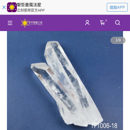
聖哲曼魔法屋
開啟APP
立刻使用官方APP
0
1
/
9