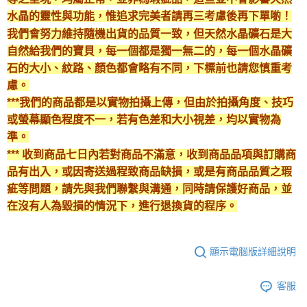
每筆NT$80，滿NT$3,000(含以上)免運費
水晶的靈性與功能，惟追求完美者請再三考慮後再下單喲！
我們會努力維持隨機出貨的品質一致，但天然水晶礦石是大
付款後門市自取
自然給我們的寶貝，每一個都是獨一無二的，每一個水晶礦
免運費
石的大小、紋路、顏色都會略有不同，下標前也請您慎重考
慮。
***我們的商品都是以實物拍攝上傳，但由於拍攝角度、技巧
或螢幕顯色程度不一，若有色差和大小視差，均以實物為
準。
*** 收到商品七日內若對商品不滿意，收到商品品項與訂購商
品有出入，或因寄送過程致商品缺損，或是有商品品質之瑕
疵等問題，請先與我們聯繫與溝通，同時請保護好商品，並
在沒有人為毀損的情況下，進行退換貨的程序。
顯示電腦版詳細說明
客服