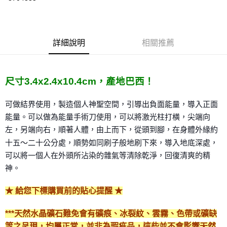
LINE Pay
Apple Pay
詳細說明
相關推薦
街口支付
悠遊付
尺寸3.4x2.4x10.4cm，產地巴西！
ATM付款
可做結界使用，製造個人神聖空間，引導出負面能量，導入
正面
運送方式
能量。可以做為能量手術刀使用，可以將激光柱打橫，
尖端向
全家取貨付款
左，另端向右，順著人體，由上而下，從頭到腳，在
身體外緣約
每筆NT$80，滿NT$3,000(含以上)免運費
十五～二十公分處，順勢如同刷子般地刷下來，
導入地底深處，
可以將一個人在外頭所沾染的雜氣等清除乾
淨，回復清爽的精
7-11取貨付款
神。
每筆NT$80，滿NT$3,000(含以上)免運費
★ 給您下標購買前的貼心提醒 ★
賣家宅配幫您送（台灣）
每筆NT$80，滿NT$3,000(含以上)免運費
***天然水晶礦石難免會有礦痕、冰裂紋、雲霧、色帶或礦缺
郵局幫你送（離島）
等之呈現，均屬正常，並非為瑕疵品，這些並不會影響天然