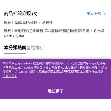
商品相關分類 (3)
查看全部
礦石｜晶簇/晶柱/骨幹
激光柱
礦石｜💎透明/白色系礦石-第八脈輪/所有脈輪/洞察/平衡
白水晶
Rock Crystal
本分類熱銷
全站排行
本網站中使用 cookie，欲查詢有關本網站使用 cookie 方式之詳情，及若您不希
熱門標籤
望在電腦上使用 cookie 時應如何變更電腦的 cookie 設定，請參閱本網站「
隱私
權條款
」之 Cookie 聲明。您繼續使用本網站即表示您同意本公司得按本網站使
用條款之 Cookie 聲明使用 cookie。
了解更多 >
我知道了