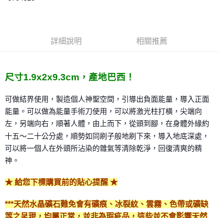
LINE Pay
Apple Pay
詳細說明
相關推薦
街口支付
悠遊付
尺寸1.9x2x9.3cm，產地巴西！
ATM付款
可做結界使用，製造個人神聖空間，引導出負面能量，導入
正面
運送方式
能量。可以做為能量手術刀使用，可以將激光柱打橫，
尖端向
全家取貨付款
左，另端向右，順著人體，由上而下，從頭到腳，在
身體外緣約
每筆NT$80，滿NT$3,000(含以上)免運費
十五～二十公分處，順勢如同刷子般地刷下來，
導入地底深處，
可以將一個人在外頭所沾染的雜氣等清除乾
淨，回復清爽的精
7-11取貨付款
神。
每筆NT$80，滿NT$3,000(含以上)免運費
★ 給您下標購買前的貼心提醒 ★
賣家宅配幫您送（台灣）
每筆NT$80，滿NT$3,000(含以上)免運費
***天然水晶礦石難免會有礦痕、冰裂紋、雲霧、色帶或礦缺
郵局幫你送（離島）
等之呈現，均屬正常，並非為瑕疵品，這些並不會影響天然