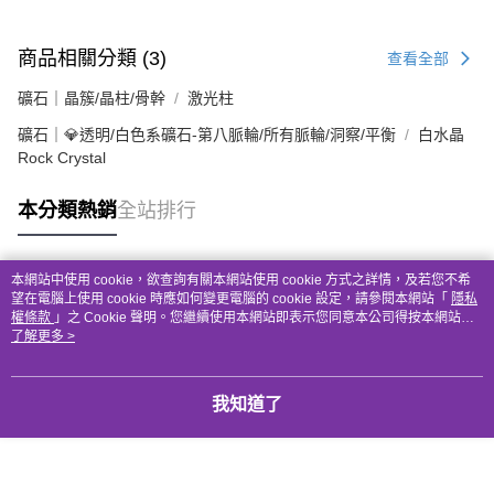
商品相關分類 (3)
查看全部
礦石｜晶簇/晶柱/骨幹
激光柱
礦石｜💎透明/白色系礦石-第八脈輪/所有脈輪/洞察/平衡
白水晶
Rock Crystal
本分類熱銷
全站排行
本網站中使用 cookie，欲查詢有關本網站使用 cookie 方式之詳情，及若您不希
熱門標籤
望在電腦上使用 cookie 時應如何變更電腦的 cookie 設定，請參閱本網站「
隱私
權條款
」之 Cookie 聲明。您繼續使用本網站即表示您同意本公司得按本網站使
用條款之 Cookie 聲明使用 cookie。
了解更多 >
我知道了