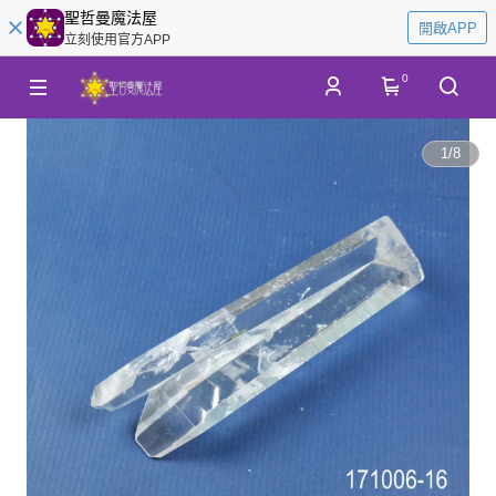
聖哲曼魔法屋
開啟APP
立刻使用官方APP
0
1
/
8