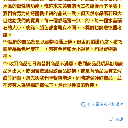
每筆NT$80，滿NT$3,000(含以上)免運費
水晶的靈性與功能，惟追求完美者請再三考慮後再下單喲！
我們會努力維持隨機出貨的品質一致，但天然水晶礦石是大
付款後門市自取
自然給我們的寶貝，每一個都是獨一無二的，每一個水晶礦
免運費
石的大小、紋路、顏色都會略有不同，下標前也請您慎重考
慮。
***我們的商品都是以實物拍攝上傳，但由於拍攝角度、技巧
或螢幕顯色程度不一，若有色差和大小視差，均以實物為
準。
*** 收到商品七日內若對商品不滿意，收到商品品項與訂購商
品有出入，或因寄送過程致商品缺損，或是有商品品質之瑕
疵等問題，請先與我們聯繫與溝通，同時請保護好商品，並
在沒有人為毀損的情況下，進行退換貨的程序。
顯示電腦版詳細說明
客服