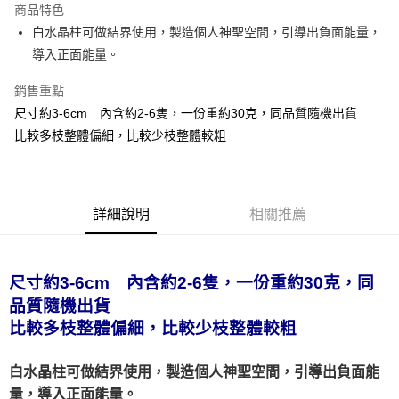
商品特色
Apple Pay
白水晶柱可做結界使用，製造個人神聖空間，引導出負面能量，
導入正面能量。
街口支付
銷售重點
悠遊付
尺寸約3-6cm 內含約2-6隻，一份重約30克，同品質隨機出貨
ATM付款
比較多枝整體偏細，比較少枝整體較粗
運送方式
全家取貨付款
詳細說明
相關推薦
每筆NT$80，滿NT$3,000(含以上)免運費
7-11取貨付款
尺寸約3-6cm 內含約2-6隻，一份重約30克，同
每筆NT$80，滿NT$3,000(含以上)免運費
品質隨機出貨
賣家宅配幫您送（台灣）
比較多枝整體偏細，比較少枝整體較粗
每筆NT$80，滿NT$3,000(含以上)免運費
郵局幫你送（離島）
可做結界使用，製造個人神聖空間，引導出負面能
白水晶柱
量，導入正面能量。
每筆NT$80，滿NT$3,000(含以上)免運費