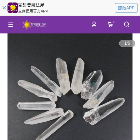
聖哲曼魔法屋
開啟APP
立刻使用官方APP
0
1
/
5