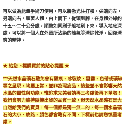
付款後門市自取
可以做為能量手術刀使用，可以將激光柱打橫，尖端向左，
免運費
另端向右，順著人體，由上而下，從頭到腳，在身體外緣約
十五～二十公分處，順勢如同刷子般地刷下來，導入地底深
處，可以將一個人在外頭所沾染的雜氣等清除乾淨，回復清
爽的精神。
★ 給您下標購買前的貼心提醒 ★
***天然水晶礦石難免會有礦痕、冰裂紋、雲霧、色帶或礦缺
等之呈現，均屬正常，並非為瑕疵品，這些並不會影響天然
水晶的靈性與功能，惟追求完美者請再三考慮後再下單喲！
我們會努力維持隨機出貨的品質一致，但天然水晶礦石是大
自然給我們的寶貝，每一個都是獨一無二的，每一個水晶礦
石的大小、紋路、顏色都會略有不同，下標前也請您慎重考
慮。