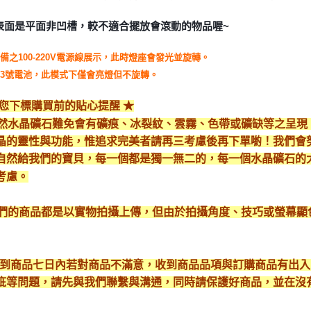
表面是平面非凹槽，較不適合擺放會滾動的物品喔~
備之100-220V電源線展示，此時燈座會發光並旋轉。
3號電池，此模式下僅會亮燈但不旋轉。
給您下標購買前的貼心提醒 ★
*天然水晶礦石難免會有礦痕、冰裂紋、雲霧、色帶或礦缺等之呈
晶的靈性與功能，惟追求完美者請再三考慮後再下單喲！我們會
自然給我們的寶貝，每一個都是獨一無二的，每一個水晶礦石的
考慮。
*我們的商品都是以實物拍攝上傳，但由於拍攝角度、技巧或螢幕
* 收到商品七日內若對商品不滿意，收到商品品項與訂購商品有出
疵等問題，請先與我們聯繫與溝通，同時請保護好商品，並在沒