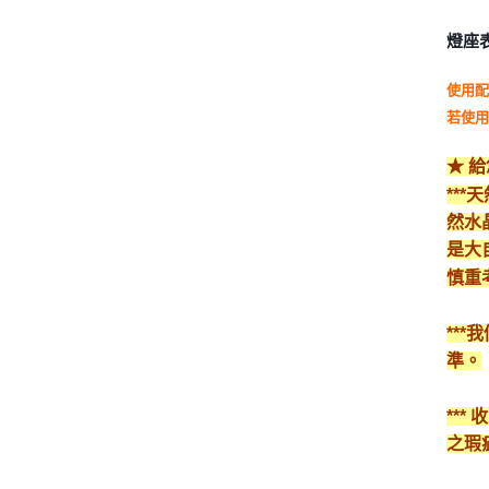
燈座
使用配
若使用
★ 
**
然水
是大
慎重
**
準。
**
之瑕