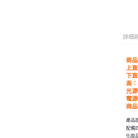
詳細
商品
上直
下直
高：
光源
電源
商品
產品
配備
化妝