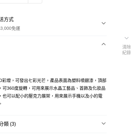
送方式
3,000免運
清除
紀錄
次付款
付款
ED彩燈，可發出七彩光芒，產品表面為塑料噴銀漆，頂部
，可360度旋轉，可用來展示水晶工藝品、首飾及化妝品
，也可以配小的壓克力展架，用來展示手機以及小的電
。
類 (3)
燈/燈座/電線/燈泡
LED燈/燈座