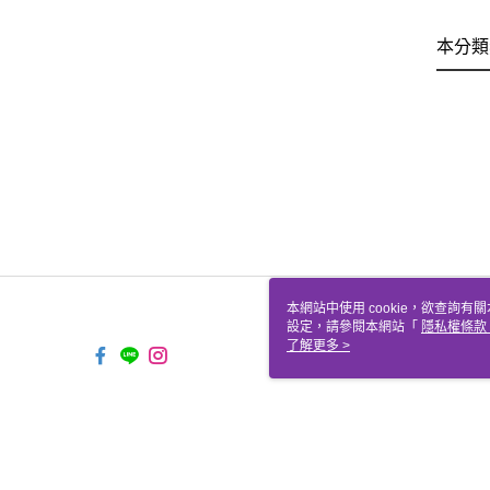
本分類
本網站中使用 cookie，欲查詢有關
設定，請參閱本網站「
隱私權條款
使用 cookie。
了解更多 >