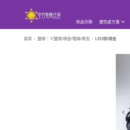
商品分類
靈性處方箋
首頁
鹽燈｜💡鹽燈/燈座/電線/燈泡
LED燈/燈座