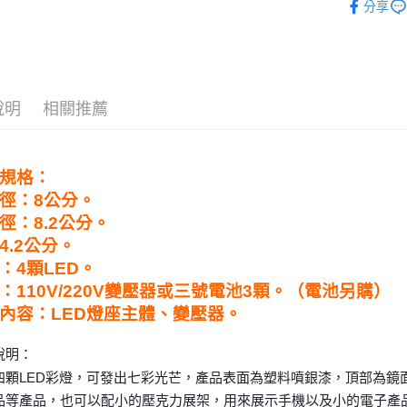
分享
運送方式
💰開運招財
全家取貨
❈ 特惠商品
每筆NT$8
說明
相關推薦
7-11取貨
每筆NT$8
賣家宅配
規格：
每筆NT$8
徑：8公分。
徑：8.2公分。
郵局幫你
4.2公分。
每筆NT$8
：4顆LED。
付款後門
：110V/220V變壓器或三號電池3顆。（電池另購）
免運費
內容：LED燈座主體、變壓器。
說明：
四顆LED彩燈，可發出七彩光芒，產品表面為塑料噴銀漆，頂部為鏡
品等產品，也可以配小的壓克力展架，用來展示手機以及小的電子產