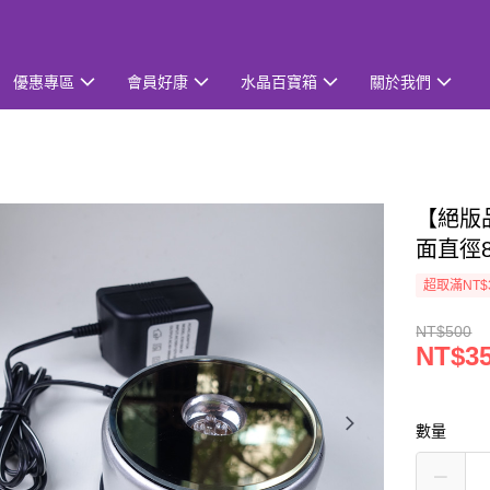
優惠專區
會員好康
水晶百寶箱
關於我們
【絕版
面直徑8
超取滿NT$
NT$500
NT$3
數量