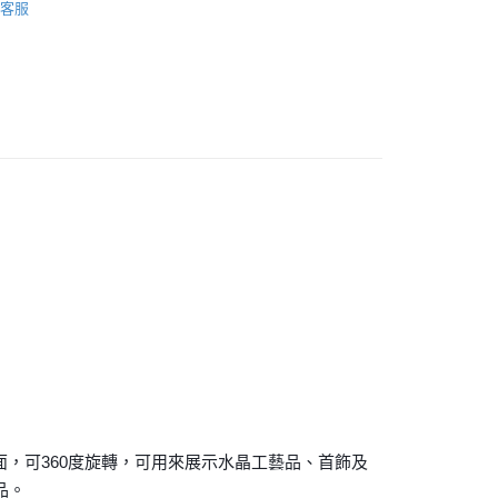
客服
💰
底座/容器
付款
/絕版品/惜福品/防水逆💦
💥超值絕版品專區💥
0，滿NT$3,000(含以上)免運費
付款
0，滿NT$3,000(含以上)免運費
幫您送（台灣）
0，滿NT$3,000(含以上)免運費
送（離島）
0，滿NT$3,000(含以上)免運費
市自取
面，可360度旋轉，可用來展示水晶工藝品、首飾及
品。