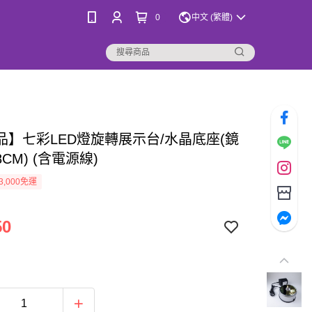
0
中文 (繁體)
品】七彩LED燈旋轉展示台/水晶底座(鏡
CM) (含電源線)
3,000免運
50