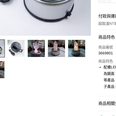
付款與運
超取滿NT$
付款方式
商品特色
信用卡一
商品編號
3669801
超商取貨
商品特色
LINE Pay
配備L
為鏡面
Apple Pay
等產品
街口支付
子產品
悠遊付
商品相關分
ATM付款
鹽燈｜💡鹽