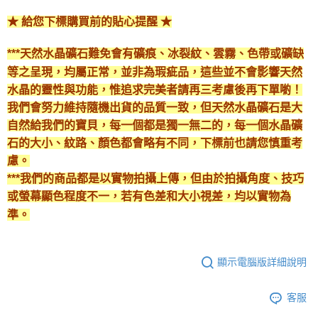
★ 給您下標購買前的貼心提醒 ★
付款後門市自取
免運費
***天然水晶礦石難免會有礦痕、冰裂紋、雲霧、色帶或礦缺
等之呈現，均屬正常，並非為瑕疵品，這些並不會影響天然
水晶的靈性與功能，惟追求完美者請再三考慮後再下單喲！
我們會努力維持隨機出貨的品質一致，但天然水晶礦石是大
自然給我們的寶貝，每一個都是獨一無二的，每一個水晶礦
石的大小、紋路、顏色都會略有不同，下標前也請您慎重考
慮。
***我們的商品都是以實物拍攝上傳，但由於拍攝角度、技巧
或螢幕顯色程度不一，若有色差和大小視差，均以實物為
準。
顯示電腦版詳細說明
客服