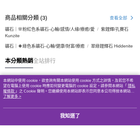
商品相關分類 (3)
查看全部
礦石｜🌸粉紅色系礦石-心輪/感情/人緣/療癒/愛
紫鋰輝/孔賽石
Kunzite
礦石｜🍀綠色系礦石-心輪/健康/財富/療癒
翠綠鋰輝石 Hiddenite
本分類熱銷
全站排行
本網站中使用 cookie，欲查詢有關本網站使用 cookie 方式之詳情，及若您不希
熱門標籤
望在電腦上使用 cookie 時應如何變更電腦的 cookie 設定，請參閱本網站「
隱私
權條款
」之 Cookie 聲明。您繼續使用本網站即表示您同意本公司得按本網站使
用條款之 Cookie 聲明使用 cookie。
了解更多 >
我知道了