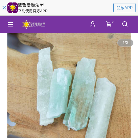
聖哲曼魔法屋
開啟APP
立刻使用官方APP
0
1
/
3