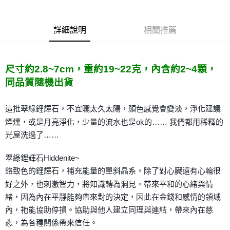
Apple Pay
詳細說明
相關推薦
街口支付
悠遊付
尺寸約2.8~7cm，重約19~22克，內含約2~4顆，
ATM付款
同品質隨機出貨
運送方式
這批翠綠鋰輝石，不宜曬太久太陽，顏色感覺會變淡，淨化建議
全家取貨付款
煙燻，或是月亮淨化，少量的流水也是ok的…… 我們都用稀釋的
每筆NT$80，滿NT$3,000(含以上)免運費
光屋洗過了……
7-11取貨付款
翠綠鋰輝石Hiddenite~
每筆NT$80，滿NT$3,000(含以上)免運費
鉻致色的鋰輝石，補充能量的單斜晶系，除了對心臟還有心輪很
賣家宅配幫您送（台灣）
好之外，也刺激智力，將知識轉為洞見。帶來平和的心緒與情
每筆NT$80，滿NT$3,000(含以上)免運費
緒，因為內在平靜能夠帶來對的決定，因此在金錢和感情的領域
內，祂能協助停損。協助與他人建立同理與連結，帶來內在慈
郵局幫你送（離島）
悲，為各種關係帶來信任。
每筆NT$80，滿NT$3,000(含以上)免運費