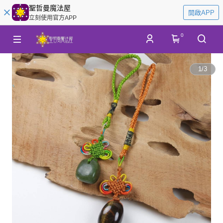
聖哲曼魔法屋
開啟APP
立刻使用官方APP
0
1
/
3