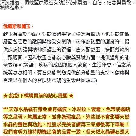
清洗雜氣，佩戴藍虎眼石有助於帶來勇氣、自信、信念與勇敢，
積極進取。
每筆NT$80，滿NT$3,000(含以上)免運費
付款後門市自取
俄羅斯和闐玉 -
免運費
軟玉有益於心輪，對於情緒平衡與穩定有幫助，也對於關係
層面各種愛的敞開與接受有幫助。可作為孩童的護身符：提
供疾病防護與精神保護上的祝福。古人配戴玉，多配戴於胸
口跟腰間，因為軟玉也能為心臟與腎臟方面，提供溫和的能
(警語：疾病的成因跟個人飲食、生活作息、信念系
量支持。
統等息息相關，寶石只能幫您提供部分能量的支持，健康與
否還是在個人的習慣與靈魂的生命藍圖規畫)
★ 給您下標購買前的貼心提醒 ★
***天然水晶礦石難免會有礦痕、冰裂紋、雲霧、色帶或礦缺
等之呈現，均屬正常，並非為瑕疵品，這些並不會影響天然
水晶的靈性與功能，惟追求完美者請再三考慮後再下單喲！
我們會努力維持隨機出貨的品質一致，但天然水晶礦石是大