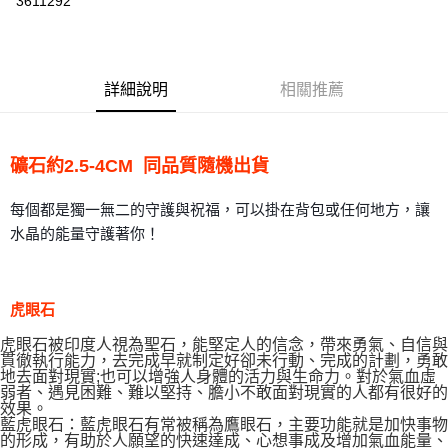
3611292
LINE Pay
Apple Pay
詳細說明
相關推薦
街口支付
悠遊付
礦石約2.5-4CM 同品質隨機出貨
ATM付款
每個都是獨一無二的守護與祝福，可以掛在背包或任何地方，讓
運送方式
水晶的能量守護著你！
全家取貨付款
每筆NT$80，滿NT$3,000(含以上)免運費
虎眼石
7-11取貨付款
虎眼石被印度人視為聖石，能堅定人的信念，帶來勇氣、自信與
每筆NT$80，滿NT$3,000(含以上)免運費
貫徹執行能力，去完成早就制定好卻未行動、完成的計劃，勇敢
地去面對現實;也可以增強人身體的活力與生命力。對於氣血虛
賣家宅配幫您送（台灣）
弱者、遇見困難、難以堅持、膽小不敢面對現實的人都有很好的
效果。
每筆NT$80，滿NT$3,000(含以上)免運費
藍虎眼石：藍虎眼石有常被稱為鷹眼石，主要功能就是加快事物
的形成，有助於人願望的快速達成、心想事成及增加氣血能量、
郵局幫你送（離島）