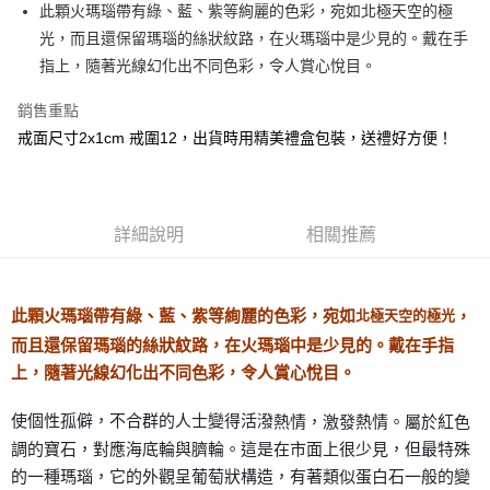
Apple Pay
此顆火瑪瑙帶有綠、藍、紫等絢麗的色彩，宛如北極天空的極
光，而且還保留瑪瑙的絲狀紋路，在火瑪瑙中是少見的。戴在手
街口支付
指上，隨著光線幻化出不同色彩，令人賞心悅目。
悠遊付
銷售重點
ATM付款
戒面尺寸2x1cm 戒圍12，出貨時用精美禮盒包裝，送禮好方便！
運送方式
全家取貨付款
詳細說明
相關推薦
每筆NT$80，滿NT$3,000(含以上)免運費
7-11取貨付款
此顆火瑪瑙帶有綠、藍、紫等絢麗的色彩，宛如
，
每筆NT$80，滿NT$3,000(含以上)免運費
北極天空的
極光
而且還保留瑪瑙的絲狀紋路，在火瑪瑙中是少見的。戴在手指
賣家宅配幫您送（台灣）
上，隨著光線幻化出不同色彩，令人賞心悅目。
每筆NT$80，滿NT$3,000(含以上)免運費
使個性孤僻，不合群的人士變得活潑
熱情，激發熱情。屬於紅色
郵局幫你送（離島）
調的寶石，對應海底輪與臍輪。這是在市面上很少見，但最特殊
每筆NT$80，滿NT$3,000(含以上)免運費
的一種瑪瑙，它的外觀呈葡萄狀構造，有著類似蛋白石一般的變