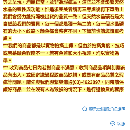
等之呈現，均屬正常，並非為瑕疵品，這些並不會影響天然
水晶的靈性與功能，惟追求完美者請再三考慮後再下單喲！
我們會努力維持隨機出貨的品質一致，但天然水晶礦石是大
自然給我們的寶貝，每一個都是獨一無二的，每一個水晶礦
石的大小、紋路、顏色都會略有不同，下標前也請您慎重考
慮。
***我們的商品都是以實物拍攝上傳，但由於拍攝角度、技巧
或螢幕顯色程度不一，若有色差和大小視差，均以實物為
準。
*** 收到商品七日內若對商品不滿意，收到商品品項與訂購商
品有出入，或因寄送過程致商品缺損，或是有商品品質之瑕
疵等問題，請先與我們聯繫與溝通(03)-4623897，同時請保
護好商品，並在沒有人為毀損的情況下，進行退換貨的程序
顯示電腦版詳細說明
客服