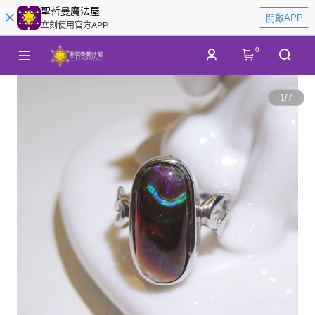
聖哲曼魔法屋
開啟APP
立刻使用官方APP
0
1
/
7