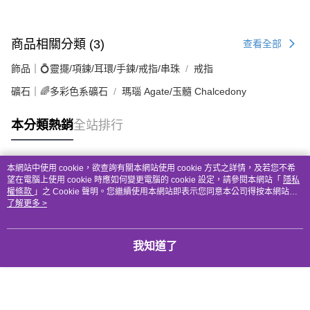
商品相關分類 (3)
查看全部
飾品｜💍靈擺/項鍊/耳環/手鍊/戒指/串珠
戒指
礦石｜🌈多彩色系礦石
瑪瑙 Agate/玉髓 Chalcedony
本分類熱銷
全站排行
本網站中使用 cookie，欲查詢有關本網站使用 cookie 方式之詳情，及若您不希
熱門標籤
望在電腦上使用 cookie 時應如何變更電腦的 cookie 設定，請參閱本網站「
隱私
權條款
」之 Cookie 聲明。您繼續使用本網站即表示您同意本公司得按本網站使
用條款之 Cookie 聲明使用 cookie。
了解更多 >
我知道了