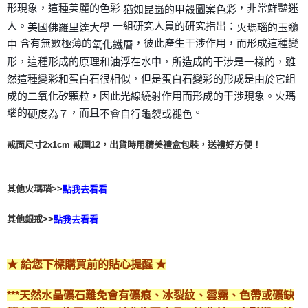
付款後門市自取
形現象，這種美麗的色彩
，非常鮮豔迷
猶如昆蟲的甲殼圖案色彩
免運費
人。
一組研究人員的研究指出：
美國佛羅里達大學
火瑪瑙的玉髓
含有無數極薄的
，彼此產生干涉作用，而形成這種變
中
氧化鐵層
形，這種形成的原理和油浮在水中，所造成的干涉是一樣的，雖
然這種變彩和蛋白石很相似，但是蛋白石變彩的形成是由於它組
成的二氧化矽顆粒，因此光線繞射作用而形成的干涉現象。火瑪
瑙的
，而且
。
硬度為７
不會自行龜裂或褪色
戒面尺寸2x1cm 戒圍12，出貨時用精美禮盒包裝，送禮好方便！
其他火瑪瑙>>
點我去看看
其他銀戒>>
點我去看看
★ 給您下標購買前的貼心提醒 ★
***天然水晶礦石難免會有礦痕、冰裂紋、雲霧、色帶或礦缺