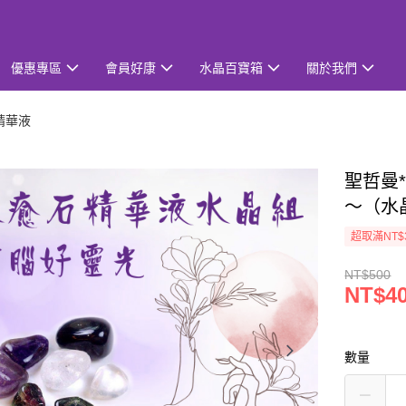
優惠專區
會員好康
水晶百寶箱
關於我們
精華液
聖哲曼
～（水
超取滿NT$
NT$500
NT$4
數量