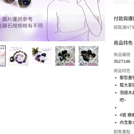
付款與運
超取滿NT$
付款方式
商品特色
信用卡一
商品編號
3527146
超商取貨
商品特色
LINE Pay
聖哲曼
幫大家
Apple Pay
泡過水
街口支付
吧~
悠遊付
4號 
ATM付款
內含紫
銷售重點