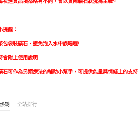
每次進貨品項都略有不同，會以實際礦石狀況為主喔~
小提醒：
茶包袋裝礦石、避免泡入水中誤喝喔!
時會附上使用說明
礦石可作為另類療法的輔助小幫手，可提供能量與情緒上的支持
熱銷
全站排行