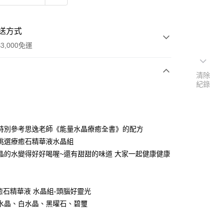
送方式
3,000免運
清除
紀錄
次付款
付款
特別參考思逸老師《能量水晶療癒全書》的配方
挑選療癒石精華液水晶組
晶的水變得好好喝喔~還有甜甜的味道 大家一起健康健康
療癒石精華液 水晶組-頭腦好靈光
水晶、白水晶、黑曜石、碧璽