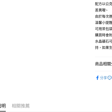
配方以公
運送方式
差異喔~
全家取貨
由於每次
每筆NT$8
溫馨小提
可用茶包袋
7-11取貨
購買時會
每筆NT$8
水晶礦石
賣家宅配
持，如果
每筆NT$8
郵局幫你
商品相關分
每筆NT$8
花精｜🌻
付款後門
分享
✍️考試專區
免運費
聖哲曼精選
說明
相關推薦