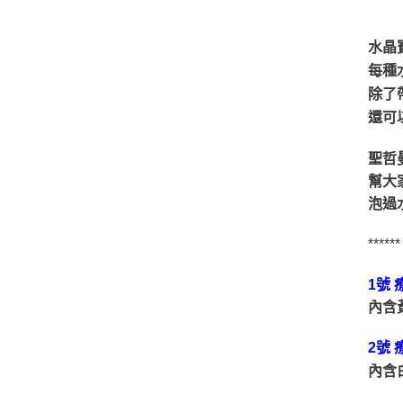
水晶
每種
除了
還可
聖哲
幫大
泡過
******
1號
內含
2號
內含