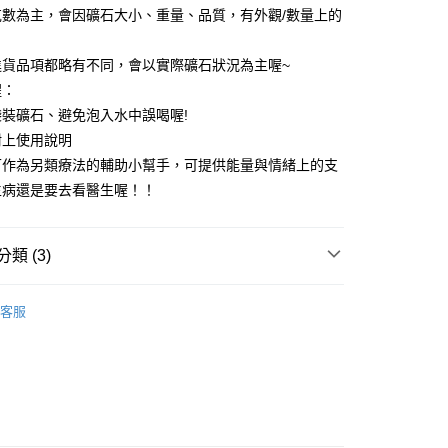
克數為主，會因礦石大小、重量、品質，有外觀/數量上的
付款
進貨品項都略有不同，會以實際礦石狀況為主喔~
0，滿NT$3,000(含以上)免運費
醒：
裝礦石、避免泡入水中誤喝喔!
付款
附上使用說明
0，滿NT$3,000(含以上)免運費
可作為另類療法的輔助小幫手，可提供能量與情緒上的支
幫您送（台灣）
生病還是要去看醫生喔！！
0，滿NT$3,000(含以上)免運費
送（離島）
類 (3)
0，滿NT$3,000(含以上)免運費
阿卡莎/能量噴霧/精油/寶石水
💧寶石水精華液
市自取
客服
🎓
療癒石精華液
套組💝
療癒/充能