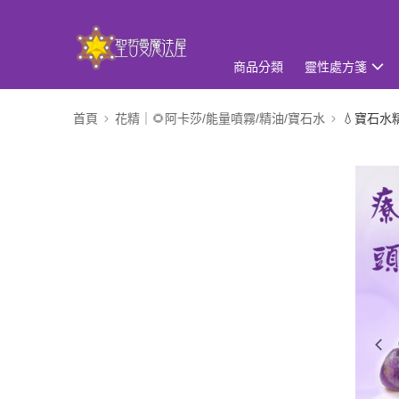
商品分類
靈性處方箋
首頁
花精｜🌻阿卡莎/能量噴霧/精油/寶石水
💧寶石水