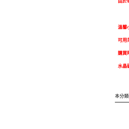
由於
溫馨
可用
購買
水晶
本分類