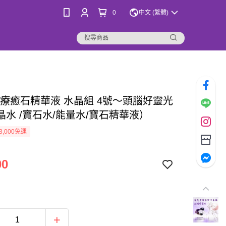
0
中文 (繁體)
*療癒石精華液 水晶組 4號～頭腦好靈光
晶水 /寶石水/能量水/寶石精華液）
3,000免運
00