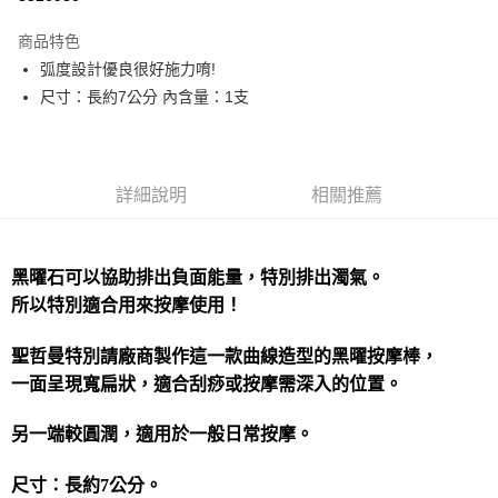
LINE Pay
商品特色
Apple Pay
弧度設計優良很好施力唷!
尺寸：長約7公分 內含量：1支
街口支付
悠遊付
ATM付款
詳細說明
相關推薦
運送方式
黑曜石可以協助排出負面能量，特別排出濁氣。
全家取貨付款
所以特別適合用來按摩使用！
每筆NT$80，滿NT$3,000(含以上)免運費
7-11取貨付款
聖哲曼特別請廠商製作這一款曲線造型的黑曜按摩棒，
每筆NT$80，滿NT$3,000(含以上)免運費
一面呈現寬扁狀，適合刮痧或按摩需深入的位置。
賣家宅配幫您送（台灣）
另一端較圓潤，適用於一般日常按摩。
每筆NT$80，滿NT$3,000(含以上)免運費
尺寸：長約7公分。
郵局幫你送（離島）