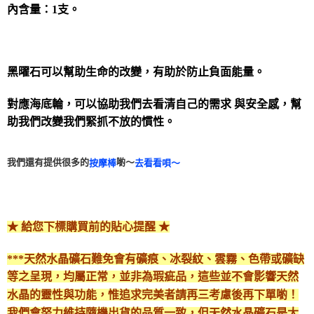
內含量：1支。
每筆NT$80，滿NT$3,000(含以上)免運費
付款後門市自取
免運費
黑曜石可以幫助生命的改變，有助於防止負面能量。
對應海底輪，可以協助我們去看清自己的需求 與安全感，幫
助我們改變我們緊抓不放的慣性。
我們還有提供很多的
喲～
按摩棒
去看看唄～
★ 給您下標購買前的貼心提醒 ★
***天然水晶礦石難免會有礦痕、冰裂紋、雲霧、色帶或礦缺
等之呈現，均屬正常，並非為瑕疵品，這些並不會影響天然
水晶的靈性與功能，惟追求完美者請再三考慮後再下單喲！
我們會努力維持隨機出貨的品質一致，但天然水晶礦石是大