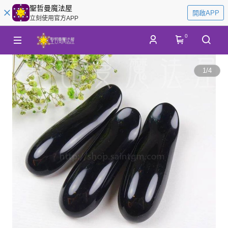
聖哲曼魔法屋
開啟APP
立刻使用官方APP
0
1
/
4