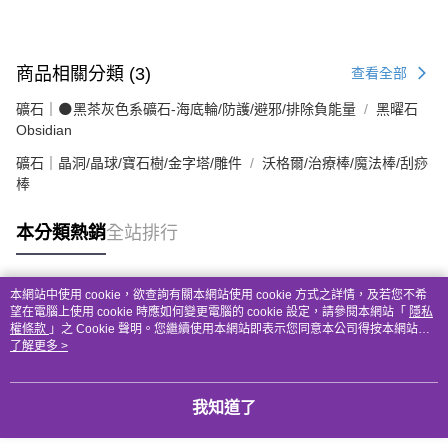
商品相關分類 (3)
查看全部
礦石｜🌑黑茶灰色系礦石-海底輪/防護/避邪/排除負能量
黑曜石
Obsidian
礦石｜晶洞/晶球/寶石樹/金字塔/雕件
沃格爾/治療棒/魔法棒/刮痧
棒
本分類熱銷
全站排行
本網站中使用 cookie，欲查詢有關本網站使用 cookie 方式之詳情，及若您不希
熱門標籤
望在電腦上使用 cookie 時應如何變更電腦的 cookie 設定，請參閱本網站「
隱私
權條款
」之 Cookie 聲明。您繼續使用本網站即表示您同意本公司得按本網站使
用條款之 Cookie 聲明使用 cookie。
了解更多 >
我知道了