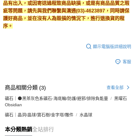
品有出入，或因寄送過程致商品缺損，或是有商品品質之瑕
疵等問題，請先與我們聯繫與溝通(03)-4623897，同時請保
護好商品，並在沒有人為毀損的情況下，進行退換貨的程
序。
顯示電腦版詳細說明
客服
商品相關分類 (3)
查看全部
礦石｜🌑黑茶灰色系礦石-海底輪/防護/避邪/排除負能量
黑曜石
Obsidian
礦石｜晶洞/晶球/寶石樹/金字塔/雕件
水晶球
本分類熱銷
全站排行