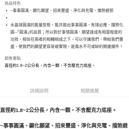
商品特色
Apple Pay
~事事圓滿、顯化願望、招來豐盛、淨化與充電、擋煞避邪
街口支付
水晶球圓滿的能量型態，能共振出事事圓滿、有球必應、擋煞化
悠遊付
圓--｢圓滿｣的品質；所以對於事情圓滿、願望達成有相當程度的
功效，相信在兩者的相輔相成之下，可以守護我們、帶給我們豐
ATM付款
盛、使我們的願望更容易被實現，是風水不可或缺的開運擺件！
運送方式
銷售重點
全家取貨付款
直徑約1.8~2公分長，內含一顆，不含壓克力底座。
每筆NT$80，滿NT$3,000(含以上)免運費
7-11取貨付款
每筆NT$80，滿NT$3,000(含以上)免運費
詳細說明
相關推薦
賣家宅配幫您送（台灣）
每筆NT$80，滿NT$3,000(含以上)免運費
直徑約1.8~2公分長，內含一顆，不含壓克力底座。
郵局幫你送（離島）
~事事圓滿、顯化願望、招來豐盛、淨化與充電、擋煞避
每筆NT$80，滿NT$3,000(含以上)免運費