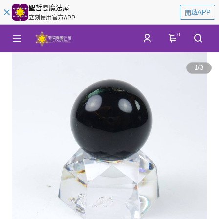
聖哲曼魔法屋
開啟APP
立刻使用官方APP
0
1
/
3