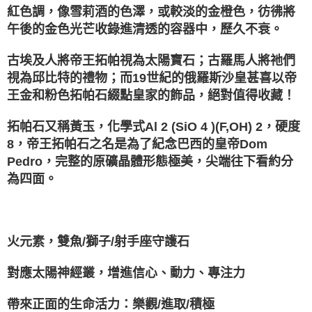
紅色調，像雪莉酒的色澤，或較淡的金橙色，彷彿將
付款後門市自取
午後的金色光芒收錄進清透的容器中，歷久不衰。
免運費
古埃及人將帝王拓帕視為太陽寶石；古羅馬人將祂們
視為邱比特的禮物；而19世紀的俄羅斯沙皇甚喜以帝
王金和粉色拓帕石綴點皇家的飾品，絕對值得收藏！
拓帕石又稱黃玉，化學式Al 2 (SiO 4 )(F,OH) 2，硬度
8，帝王拓帕石之名是為了紀念巴西的皇帝Dom
Pedro，完整的原礦晶體形態極美，尖端往下看約分
為四面。
火元素，雙魚/獅子/射手座守護石
對應太陽神經叢，增進信心、動力、專注力
帶來正面的生命活力：樂觀/進取/積極