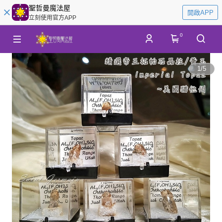
聖哲曼魔法屋
開啟APP
立刻使用官方APP
0
1
/
5