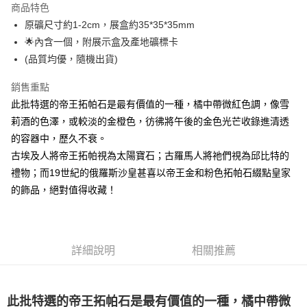
商品特色
Apple Pay
原礦尺寸約1-2cm，展盒約35*35*35mm
🌟內含一個，附展示盒及產地礦標卡
街口支付
(品質均優，隨機出貨)
悠遊付
銷售重點
ATM付款
此批特選的帝王拓帕石是最有價值的一種，橘中帶微紅色調，像雪
莉酒的色澤，或較淡的金橙色，彷彿將午後的金色光芒收錄進清透
運送方式
的容器中，歷久不衰。
全家取貨付款
古埃及人將帝王拓帕視為太陽寶石；古羅馬人將祂們視為邱比特的
每筆NT$80，滿NT$3,000(含以上)免運費
禮物；而19世紀的俄羅斯沙皇甚喜以帝王金和粉色拓帕石綴點皇家
的飾品，絕對值得收藏！
7-11取貨付款
每筆NT$80，滿NT$3,000(含以上)免運費
賣家宅配幫您送（台灣）
詳細說明
相關推薦
每筆NT$80，滿NT$3,000(含以上)免運費
郵局幫你送（離島）
此批特選的帝王拓帕石是最有價值的一種，橘中帶微
每筆NT$80，滿NT$3,000(含以上)免運費