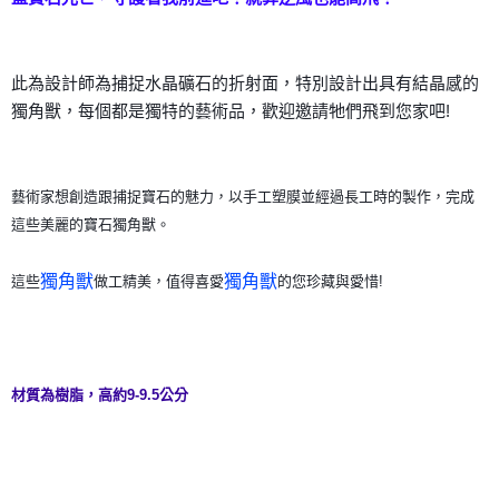
付款後門市自取
免運費
此為設計師為捕捉水晶礦石的折射面，特別設計出具有結晶感的
獨角獸，
每個都是獨特的藝術品，歡迎邀請牠們飛到您家吧!
藝術家想創造跟捕捉寶石的魅力，以
手工塑膜並經過
長工時的製作，
完成
這些美麗的寶石獨角獸。
獨角獸
獨角獸
這些
做工精美，值得喜愛
的您珍藏與愛惜!
材質為樹脂，高約9-9.5公分