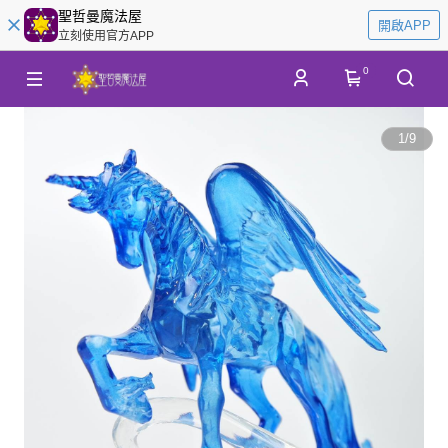
聖哲曼魔法屋
開啟APP
立刻使用官方APP
0
1
/
9