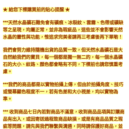
★ 給您下標購買前的貼心提醒 ★
***天然水晶礦石難免會有礦痕、冰裂紋、雲霧、色帶或礦缺
等之呈現，均屬正常，並非為瑕疵品，這些並不會影響天然
水晶的靈性與功能，惟追求完美者請再三考慮後再下單喲！
我們會努力維持隨機出貨的品質一致，但天然水晶礦石是大
自然給我們的寶貝，每一個都是獨一無二的，每一個水晶礦
石的大小、紋路、顏色都會略有不同，下標前也請您慎重考
慮。
***我們的商品都是以實物拍攝上傳，但由於拍攝角度、技巧
或螢幕顯色程度不一，若有色差和大小視差，均以實物為
準。
*** 收到商品七日內若對商品不滿意，收到商品品項與訂購商
品有出入，或因寄送過程致商品缺損，或是有商品品質之瑕
疵等問題，請先與我們聯繫與溝通，同時請保護好商品，並