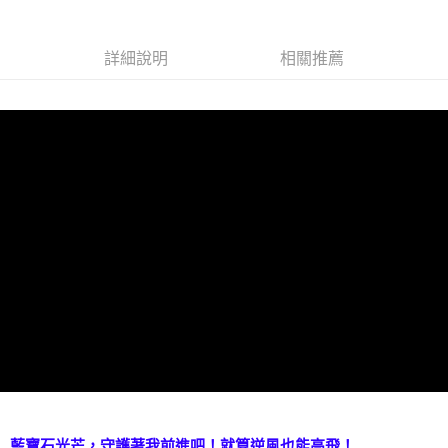
Apple Pay
詳細說明
相關推薦
街口支付
悠遊付
ATM付款
運送方式
全家取貨付款
每筆NT$80，滿NT$3,000(含以上)免運費
7-11取貨付款
每筆NT$80，滿NT$3,000(含以上)免運費
賣家宅配幫您送（台灣）
每筆NT$80，滿NT$3,000(含以上)免運費
郵局幫你送（離島）
每筆NT$80，滿NT$3,000(含以上)免運費
藍寶石光芒，守護著我前進吧！就算逆風也能高飛！