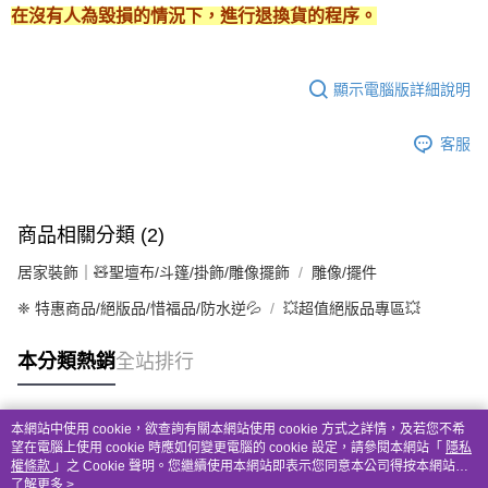
在沒有人為毀損的情況下，進行退換貨的程序。
顯示電腦版詳細說明
客服
商品相關分類 (2)
居家裝飾｜🧸聖壇布/斗篷/掛飾/雕像擺飾
雕像/擺件
❈ 特惠商品/絕版品/惜福品/防水逆💦
💥超值絕版品專區💥
本分類熱銷
全站排行
本網站中使用 cookie，欲查詢有關本網站使用 cookie 方式之詳情，及若您不希
熱門標籤
望在電腦上使用 cookie 時應如何變更電腦的 cookie 設定，請參閱本網站「
隱私
權條款
」之 Cookie 聲明。您繼續使用本網站即表示您同意本公司得按本網站使
用條款之 Cookie 聲明使用 cookie。
了解更多 >