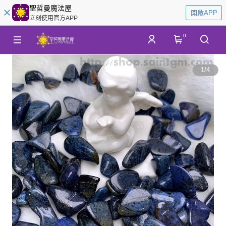
聖哲曼魔法屋
開啟APP
立刻使用官方APP
0
1
/
4