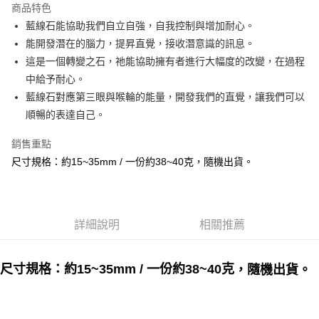
商品特色
Apple Pay
藍線石能協助我們自立自強，自我控制與增加耐心。
能開發潛在的腦力，提昇直覺，接收潛意識的訊息。
街口支付
這是一個轉變之石，祂能協助擁有者進行大幅度的改變，在過程
悠遊付
中給予耐心。
藍線石對應第三眼與喉輪的能量，開發我們的直覺，讓我們可以
ATM付款
順暢的表達自己。
運送方式
銷售重點
全家取貨付款
尺寸規格：約15~35mm / 一份約38~40克，隨機出貨。
每筆NT$80，滿NT$3,000(含以上)免運費
7-11取貨付款
每筆NT$80，滿NT$3,000(含以上)免運費
詳細說明
相關推薦
賣家宅配幫您送（台灣）
尺寸規格：約15~35mm / 一份約38~40克
，隨機出貨。
每筆NT$80，滿NT$3,000(含以上)免運費
郵局幫你送（離島）
每筆NT$80，滿NT$3,000(含以上)免運費