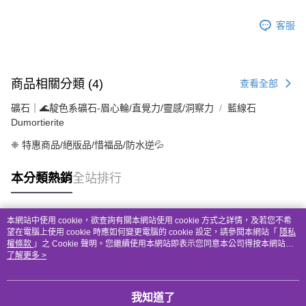
客服
商品相關分類 (4)
查看全部
礦石｜🌊靛色系礦石-眉心輪/直覺力/靈感/洞察力
藍線石
Dumortierite
❈ 特惠商品/絕版品/惜福品/防水逆💦
本分類熱銷
全站排行
本網站中使用 cookie，欲查詢有關本網站使用 cookie 方式之詳情，及若您不希
熱門標籤
望在電腦上使用 cookie 時應如何變更電腦的 cookie 設定，請參閱本網站「
隱私
權條款
」之 Cookie 聲明。您繼續使用本網站即表示您同意本公司得按本網站使
用條款之 Cookie 聲明使用 cookie。
了解更多 >
我知道了