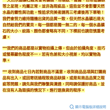
***天然水晶礦石難免會有礦痕、冰裂紋、雲霧、色帶或礦缺
等之呈現，均屬正常，並非為瑕疵品，這些並不會影響天然
水晶的靈性與功能，惟追求完美者請再三考慮後再下單喲！
我們會努力維持隨機出貨的品質一致，但天然水晶礦石是大
自然給我們的寶貝，每一個都是獨一無二的，每一個水晶礦
石的大小、紋路、顏色都會略有不同，下標前也請您慎重考
慮。
***我們的商品都是以實物拍攝上傳，但由於拍攝角度、技巧
或螢幕顯色程度不一，若有色差和大小視差，均以實物為
準。
*** 收到商品七日內若對商品不滿意，收到商品品項與訂購商
品有出入，或因寄送過程致商品缺損，或是有商品品質之瑕
疵等問題，請先與我們聯繫與溝通，同時請保護好商品，並
在沒有人為毀損的情況下，進行退換貨的程序。
顯示電腦版詳細說明