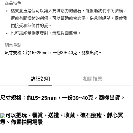
商品特色
Apple Pay
橘東菱玉是個可以讓人充滿活力的礦石，能幫助我們平衡臍輪，
療癒有關情緒的創傷，可以幫助癒合悲傷、倦怠與絕望，促使我
街口支付
們接受和無條件的愛。
悠遊付
也可讓能量穩定發射，清理負面能量。
ATM付款
銷售重點
尺寸規格：約15~25mm，一份39~40克，隨機出貨。
運送方式
全家取貨付款
每筆NT$80，滿NT$3,000(含以上)免運費
詳細說明
相關推薦
7-11取貨付款
每筆NT$80，滿NT$3,000(含以上)免運費
尺寸規格：約15~25mm，一份39~40克
，隨機出貨。
賣家宅配幫您送（台灣）
每筆NT$80，滿NT$3,000(含以上)免運費
可以把玩、觀賞、送禮、收藏、礦石療癒、靜心冥
想、佈置拍照場景
郵局幫你送（離島）
每筆NT$80，滿NT$3,000(含以上)免運費