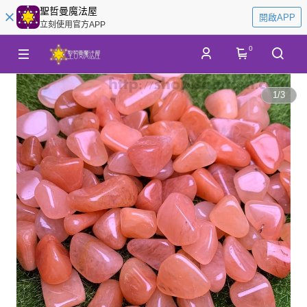
聖哲曼魔法屋
開啟APP
立刻使用官方APP
0
1
/
3