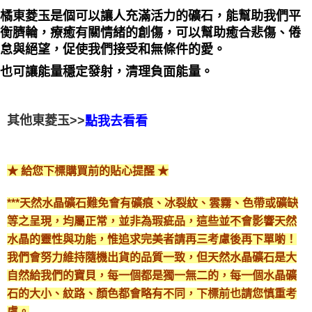
橘東菱玉是個可以讓人充滿活力的礦石，能幫助我們平
付款後門市自取
衡臍輪，療癒有關情緒的創傷，可以幫助癒合悲傷、倦
免運費
怠與絕望，促使我們接受和無條件的愛。
也可讓能量穩定發射，清理負面能量。
其他東菱玉>>
點我去看看
★ 給您下標購買前的貼心提醒 ★
***天然水晶礦石難免會有礦痕、冰裂紋、雲霧、色帶或礦缺
等之呈現，均屬正常，並非為瑕疵品，這些並不會影響天然
水晶的靈性與功能，惟追求完美者請再三考慮後再下單喲！
我們會努力維持隨機出貨的品質一致，但天然水晶礦石是大
自然給我們的寶貝，每一個都是獨一無二的，每一個水晶礦
石的大小、紋路、顏色都會略有不同，下標前也請您慎重考
慮。