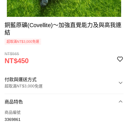
銅藍原礦(Covellite)～加強直覺能力及與高我連
結
超取滿NT$3,000免運
NT$565
NT$450
付款與運送方式
超取滿NT$3,000免運
付款方式
商品特色
信用卡一次付款
商品編號
超商取貨付款
3369861
LINE Pay