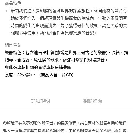
商品特色
Apple Pay
帶領我們進入夢幻般的薩滿世界的探索旅程，來自雨林的聲音有
助於我們進入一個超現實與生機蓬勃的場域內，生動的圖像隨著
街口支付
時間的變化而出現而消失。為了獲得最佳的效果，請在黑暗的冥
悠遊付
想環境中使用，祂也適合作為集體冥想的音樂。
ATM付款
銷售重點
樂器特色：包含迪吉里杜管(據說是世界上最古老的樂器)、長笛、拇
運送方式
指琴、合成器、原住民的頌歌、薩滿打擊樂與現場錄音。
全家取貨付款
與此張專輯相關的音樂專輯是捕夢網
每筆NT$80，滿NT$3,000(含以上)免運費
長度：52分鐘>。（商品內含一片CD）
7-11取貨付款
每筆NT$80，滿NT$3,000(含以上)免運費
詳細說明
相關推薦
賣家宅配幫您送（台灣）
每筆NT$80，滿NT$3,000(含以上)免運費
帶領我們進入夢幻般的薩滿世界的探索旅程，來自雨林的聲音有助於我們
郵局幫你送（離島）
進入一個超現實與生機蓬勃的場域內，生動的圖像隨著時間的變化而出現
每筆NT$80，滿NT$3,000(含以上)免運費