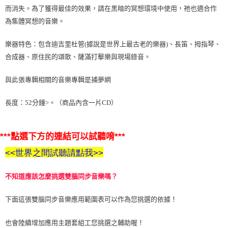
而消失。為了獲得最佳的效果，請在黑暗的冥想環境中使用，祂也適合作
付款後門市自取
為集體冥想的音樂。
免運費
樂器特色：包含迪吉里杜管(據說是世界上最古老的樂器)、長笛、拇指琴、
合成器、原住民的頌歌、薩滿打擊樂與現場錄音。
與此張專輯相關的音樂專輯是捕夢網
長度：52分鐘>。（商品內含一片CD）
***點選下方的連結可以試聽唷***
<<世界之間試聽請點我>>
不知道應該怎麼挑選雙腦同步音樂嗎？
下面這張雙腦同步音樂應用範圍表可以作為您挑選的依據！
也會陸續增加應用主題套組工您挑選之輔助喔！