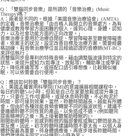
Q：「雙腦同步音樂」是所謂的「音樂治療」(Music
Therapy)嗎？
A：兩者是不同的。根據「美國音樂治療協會」(AMTA)
的定義，音樂治療是「由合格人員開立的音樂處方，為有
健康或教育學習方面困難的個人，達到心理，身體，認知
力，以及社會功能方面的正向改變。」
音樂治療主要用於治療自閉症、學習障礙甚至聽覺障礙患
者，依案主的狀況，設定改善目標及治療方案，需要經嚴
格訓練、有音樂治療學位並且經過認證的音療師(MT-BC)
來評估執行；
而雙腦同步是專利的特殊音頻，藉由調整腦波達到特定的
狀態，來提升感知力(如專注、放鬆等)，輔助專注或學習
力，降低疼痛等等，或搭配口語引導想像，比較類似催
眠，可以依需要自行使用。
Q：應該如何聆聽「雙腦同步音樂」？
A：美國孟羅實用科學院(TMI)的意識擴展相關課程中，
每日約聆聽5-6小時；但若是自己在家要放鬆或提升專注
力，只要在工作/唸書時，或是休息時聆聽，不必拘泥於
時間，即可達到效果。當然，聆聽時間越長，越能有所體
會，但由於各種效能音頻會轉變不同的腦波狀態，建議不
要連續聆聽不同性質的產品，以免造成不適。(例如聽完
提振精神的之後，馬上接著聽幫助睡眠的)。
剛開始聆聽時，若感到輕微的腦部暈眩或胸口鬱悶是為正
常反應，因此，初次聆聽時建議時間不要太長，以個人身
體舒服最為重要，待身體適應後，再逐步增長聆聽時間。
我們建議每天固定30分鐘到1小時為宜。