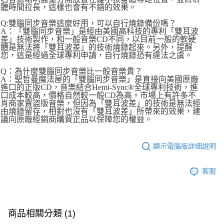
聽時間拉長，這樣也會有不錯的效果。
Q:雙腦同步音樂這麼好用，可以自行燒錄備份嗎？
A：「雙腦同步音樂」是經由美國高科技的專利「雙耳波
差」技術製作，和一般音樂CD不同，以目前一般的軟硬
體是無法將「雙耳波差」的技術燒錄起來。另外，提醒
您，這是經過全球專利申請，自行燒錄恐有違法之虞。
Q：為什麼雙腦同步音樂比一般音樂貴？
A：聖哲曼魔法屋的「雙腦同步音樂」是直接向美國原廠
進口的正版CD，音樂結合Hemi-Sync®全球專利技術，進
口成本較高，價格自然較一般CD為高。市場上有許多不
肖商家賣盜版音樂，但因為「雙耳波差」的技術是無法經
由燒錄留存，相對也沒有「雙耳波差」所帶來的效果，建
議向原廠經銷商購買正品以保障您的權益。
顯示電腦版詳細說明
客服
商品相關分類 (1)