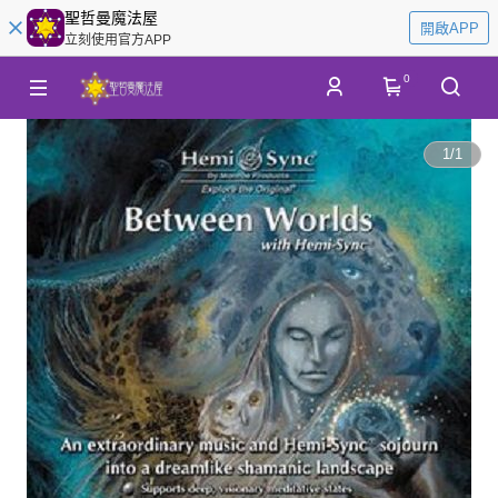
聖哲曼魔法屋
開啟APP
立刻使用官方APP
0
1
/
1