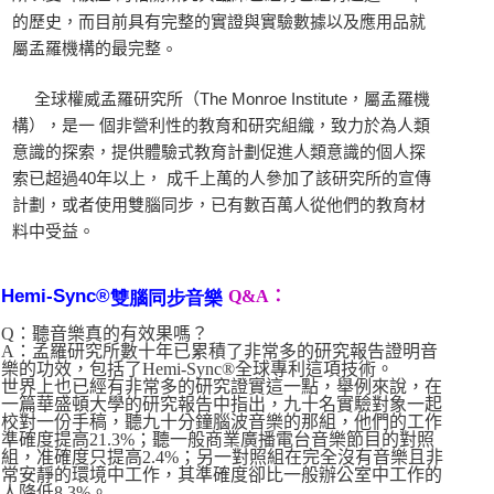
的歷史，而目前具有完整的實證與實驗數據以及應用品就
。
屬孟羅機構的最完整
全球權威孟羅研究所（The Monroe Institute，屬孟羅機
構），是一 個非營利性的教育和研究組織，致力於為人類
意識的探索，提供體驗式教育計劃促進人類意識的個人探
索已超過40年以上， 成千上萬的人參加了該研究所的宣傳
計劃，或者使用雙腦同步，已有數百萬人從他們的教育材
料中受益。
Hemi-Sync®
Q&A：
雙腦同步音樂
Q：聽音樂真的有效果嗎？
A：孟羅研究所數十年已累積了非常多的研究報告證明音
樂的功效，包括了Hemi-Sync®全球專利這項技術。
世界上也已經有非常多的研究證實這一點，舉例來說，在
一篇華盛頓大學的研究報告中指出，九十名實驗對象一起
校對一份手稿，聽九十分鐘腦波音樂的那組，他們的工作
準確度提高21.3%；聽一般商業廣播電台音樂節目的對照
組，准確度只提高2.4%；另一對照組在完全沒有音樂且非
常安靜的環境中工作，其準確度卻比一般辦公室中工作的
人降低8.3%。