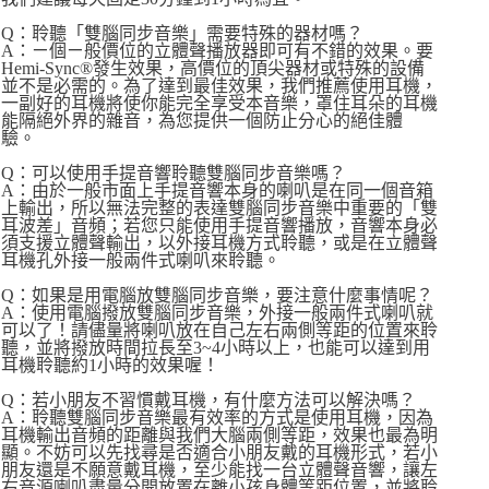
Q：聆聽「雙腦同步音樂」需要特殊的器材嗎？
A：ㄧ個ㄧ般價位的立體聲播放器即可有不錯的效果。要
Hemi-Sync®發生效果，高價位的頂尖器材或特殊的設備
並不是必需的。為了達到最佳效果，我們推薦使用耳機，
一副好的耳機將使你能完全享受本音樂，罩住耳朵的耳機
能隔絕外界的雜音，為您提供一個防止分心的絕佳體
驗。
Q：可以使用手提音響聆聽雙腦同步音樂嗎？
A：由於一般市面上手提音響本身的喇叭是在同一個音箱
上輸出，所以無法完整的表達雙腦同步音樂中重要的「雙
耳波差」音頻；若您只能使用手提音響播放，音響本身必
須支援立體聲輸出，以外接耳機方式聆聽，或是在立體聲
耳機孔外接一般兩件式喇叭來聆聽。
Q：如果是用電腦放雙腦同步音樂，要注意什麼事情呢？
A：使用電腦撥放雙腦同步音樂，外接一般兩件式喇叭就
可以了！請儘量將喇叭放在自己左右兩側等距的位置來聆
聽，並將撥放時間拉長至3~4小時以上，也能可以達到用
耳機聆聽約1小時的效果喔！
Q：若小朋友不習慣戴耳機，有什麼方法可以解決嗎？
A：聆聽雙腦同步音樂最有效率的方式是使用耳機，因為
耳機輸出音頻的距離與我們大腦兩側等距，效果也最為明
顯。不妨可以先找尋是否適合小朋友戴的耳機形式，若小
朋友還是不願意戴耳機，至少能找一台立體聲音響，讓左
右音源喇叭盡量分開放置在離小孩身體等距位置，並將聆