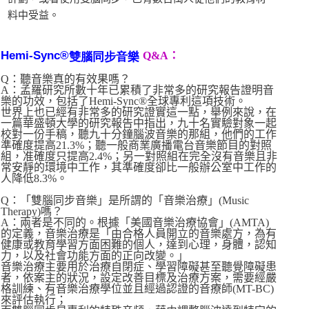
料中受益。
Hemi-Sync®
Q&A：
雙腦同步音樂
Q：聽音樂真的有效果嗎？
A：孟羅研究所數十年已累積了非常多的研究報告證明音
樂的功效，包括了Hemi-Sync®全球專利這項技術。
世界上也已經有非常多的研究證實這一點，舉例來說，在
一篇華盛頓大學的研究報告中指出，九十名實驗對象一起
校對一份手稿，聽九十分鐘腦波音樂的那組，他們的工作
準確度提高21.3%；聽一般商業廣播電台音樂節目的對照
組，准確度只提高2.4%；另一對照組在完全沒有音樂且非
常安靜的環境中工作，其準確度卻比一般辦公室中工作的
人降低8.3%。
Q：「雙腦同步音樂」是所謂的「音樂治療」(Music
Therapy)嗎？
A：兩者是不同的。根據「美國音樂治療協會」(AMTA)
的定義，音樂治療是「由合格人員開立的音樂處方，為有
健康或教育學習方面困難的個人，達到心理，身體，認知
力，以及社會功能方面的正向改變。」
音樂治療主要用於治療自閉症、學習障礙甚至聽覺障礙患
者，依案主的狀況，設定改善目標及治療方案，需要經嚴
格訓練、有音樂治療學位並且經過認證的音療師(MT-BC)
來評估執行；