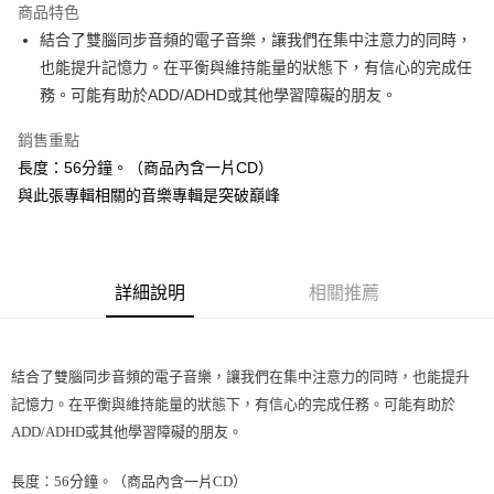
商品特色
Apple Pay
結合了雙腦同步音頻的電子音樂，讓我們在集中注意力的同時，
也能提升記憶力。在平衡與維持能量的狀態下，有信心的完成任
街口支付
務。可能有助於ADD/ADHD或其他學習障礙的朋友。
悠遊付
銷售重點
ATM付款
長度：56分鐘。（商品內含一片CD）
與此張專輯相關的音樂專輯是突破巔峰
運送方式
全家取貨付款
每筆NT$80，滿NT$3,000(含以上)免運費
詳細說明
相關推薦
7-11取貨付款
每筆NT$80，滿NT$3,000(含以上)免運費
結合了雙腦同步音頻的電子音樂，讓我們在集中注意力的同時，也能提升
賣家宅配幫您送（台灣）
記憶力。在平衡與維持能量的狀態下，有信心的完成任務。可能有助於
每筆NT$80，滿NT$3,000(含以上)免運費
ADD/ADHD或其他學習障礙的朋友。
郵局幫你送（離島）
長度：56分鐘。（商品內含一片CD）
每筆NT$80，滿NT$3,000(含以上)免運費