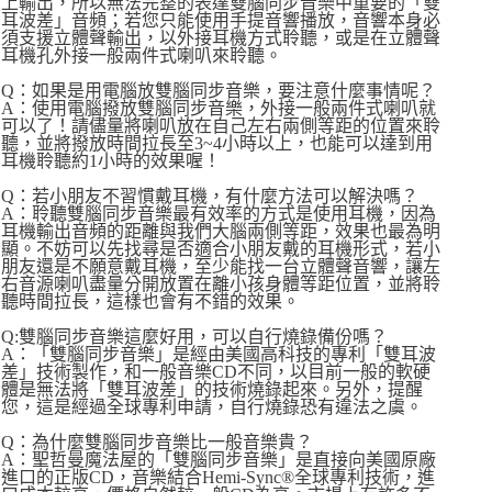
上輸出，所以無法完整的表達雙腦同步音樂中重要的「雙
耳波差」音頻；若您只能使用手提音響播放，音響本身必
須支援立體聲輸出，以外接耳機方式聆聽，或是在立體聲
耳機孔外接一般兩件式喇叭來聆聽。
Q：如果是用電腦放雙腦同步音樂，要注意什麼事情呢？
A：使用電腦撥放雙腦同步音樂，外接一般兩件式喇叭就
可以了！請儘量將喇叭放在自己左右兩側等距的位置來聆
聽，並將撥放時間拉長至3~4小時以上，也能可以達到用
耳機聆聽約1小時的效果喔！
Q：若小朋友不習慣戴耳機，有什麼方法可以解決嗎？
A：聆聽雙腦同步音樂最有效率的方式是使用耳機，因為
耳機輸出音頻的距離與我們大腦兩側等距，效果也最為明
顯。不妨可以先找尋是否適合小朋友戴的耳機形式，若小
朋友還是不願意戴耳機，至少能找一台立體聲音響，讓左
右音源喇叭盡量分開放置在離小孩身體等距位置，並將聆
聽時間拉長，這樣也會有不錯的效果。
Q:雙腦同步音樂這麼好用，可以自行燒錄備份嗎？
A：「雙腦同步音樂」是經由美國高科技的專利「雙耳波
差」技術製作，和一般音樂CD不同，以目前一般的軟硬
體是無法將「雙耳波差」的技術燒錄起來。另外，提醒
您，這是經過全球專利申請，自行燒錄恐有違法之虞。
Q：為什麼雙腦同步音樂比一般音樂貴？
A：聖哲曼魔法屋的「雙腦同步音樂」是直接向美國原廠
進口的正版CD，音樂結合Hemi-Sync®全球專利技術，進