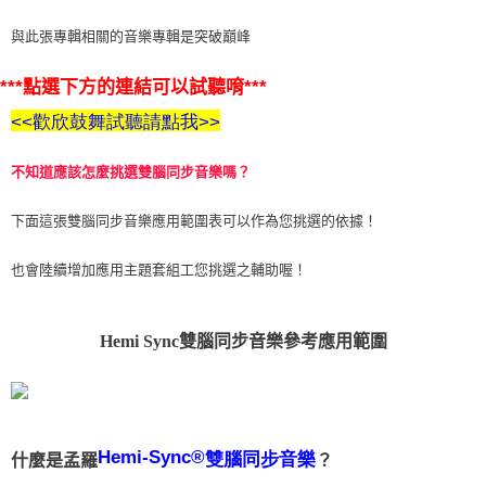
付款後門市自取
與此張專輯相關的音樂專輯是突破巔峰
免運費
***點選下方的連結可以試聽唷***
<<歡欣鼓舞試聽請點我>>
不知道應該怎麼挑選雙腦同步音樂嗎？
下面這張雙腦同步音樂應用範圍表可以作為您挑選的依據！
也會陸續增加應用主題套組工您挑選之輔助喔！
Hemi Sync雙腦同步音樂參考應用範圍
Hemi-Sync®
雙腦同步音樂
什麼是孟羅
？