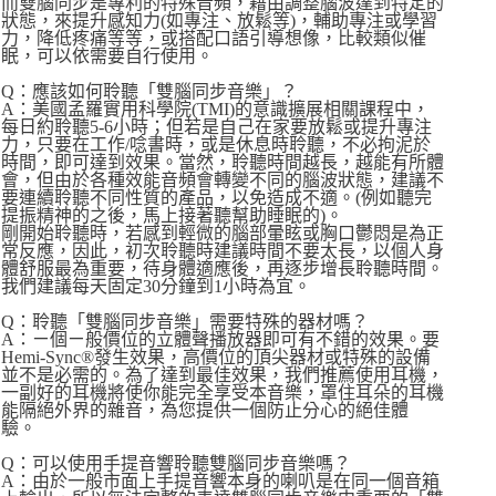
而雙腦同步是專利的特殊音頻，藉由調整腦波達到特定的
狀態，來提升感知力(如專注、放鬆等)，輔助專注或學習
力，降低疼痛等等，或搭配口語引導想像，比較類似催
眠，可以依需要自行使用。
Q：應該如何聆聽「雙腦同步音樂」？
A：美國孟羅實用科學院(TMI)的意識擴展相關課程中，
每日約聆聽5-6小時；但若是自己在家要放鬆或提升專注
力，只要在工作/唸書時，或是休息時聆聽，不必拘泥於
時間，即可達到效果。當然，聆聽時間越長，越能有所體
會，但由於各種效能音頻會轉變不同的腦波狀態，建議不
要連續聆聽不同性質的產品，以免造成不適。(例如聽完
提振精神的之後，馬上接著聽幫助睡眠的)。
剛開始聆聽時，若感到輕微的腦部暈眩或胸口鬱悶是為正
常反應，因此，初次聆聽時建議時間不要太長，以個人身
體舒服最為重要，待身體適應後，再逐步增長聆聽時間。
我們建議每天固定30分鐘到1小時為宜。
Q：聆聽「雙腦同步音樂」需要特殊的器材嗎？
A：ㄧ個ㄧ般價位的立體聲播放器即可有不錯的效果。要
Hemi-Sync®發生效果，高價位的頂尖器材或特殊的設備
並不是必需的。為了達到最佳效果，我們推薦使用耳機，
一副好的耳機將使你能完全享受本音樂，罩住耳朵的耳機
能隔絕外界的雜音，為您提供一個防止分心的絕佳體
驗。
Q：可以使用手提音響聆聽雙腦同步音樂嗎？
A：由於一般市面上手提音響本身的喇叭是在同一個音箱