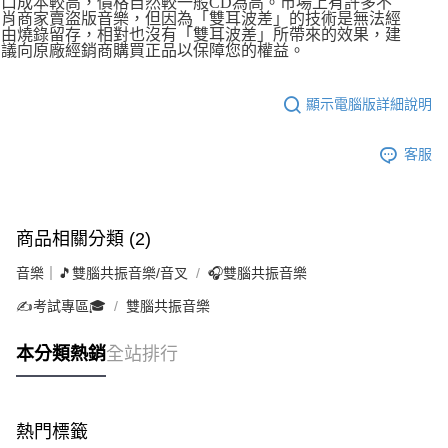
口成本較高，價格自然較一般CD為高。市場上有許多不
肖商家賣盜版音樂，但因為「雙耳波差」的技術是無法經
由燒錄留存，相對也沒有「雙耳波差」所帶來的效果，建
議向原廠經銷商購買正品以保障您的權益。
顯示電腦版詳細說明
客服
商品相關分類 (2)
音樂｜🎵雙腦共振音樂/音叉
🎧雙腦共振音樂
✍️考試專區🎓
雙腦共振音樂
本分類熱銷
全站排行
熱門標籤