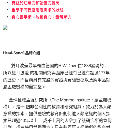
有益於注意力和記憶力提高
重享不同程度睡眠需求的狀態
身心靈平衡、放鬆身心、緩解壓力
Hemi-Sync®品牌介紹：
雙耳波差最早是由德國的H.W.Dove在1839發現的，
所以雙耳波差 的相關研究與臨床已經有已經有超過177年
的歷史，而目前具有完整的實證與實驗數據以及應用品就
。
屬孟羅機構的最完整
全球權威孟羅研究所（The Monroe Institute，屬孟羅機
構），是一 個非營利性的教育和研究組織，致力於為人類
意識的探索，提供體驗式教育計劃促進人類意識的個人探
索已超過40年以上， 成千上萬的人參加了該研究所的宣傳
計劃，或者使用雙腦同步，已有數百萬人從他們的教育材