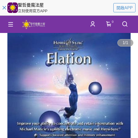
聖哲曼魔法屋
開啟APP
立刻使用官方APP
0
1
/
1