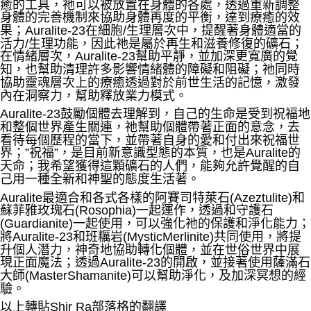
癒的工具，祂可以被放置在身體的各處，透過重新調整
郵局幫你送（離島）
身體的完善機制來協助身體再度的平衡，達到療癒的效
果；Auralite-23在細胞/生理層次中，提醒著身體適當的
每筆NT$80，滿NT$3,000(含以上)免運費
活力/生理功能，因此祂是屬於再生和滋養修復的礦石；
在情緒層次，Auralite-23幫助平靜，並加深更寬廣的覺
付款後門市自取
知，也幫助清理許多影響情緒體的障礙和阻礙；祂同時
免運費
協助靈魂層次上的療癒透過對於前世生活的記憶，激發
內在洞察力，幫助釋放業力模式。
Auralite-23鼓勵個體去理解到，自己的生命是受到祝福地
和整個世界產生關連，祂幫助個體帶著正面的意念，去
看待每個歷程的當下，並帶著自身的愛和付出來祝福世
界；”祝福”，是目前新意識型態的本質，也是Auralite的
天命；我希望獲得這顆礦石的人們，能夠允許覺醒的自
己用一種全新和神聖的態度生活著。
Auralite最適合和各式各樣的阿賽司特萊石(Azeztulite)和
蘇菲雅玫瑰石(Rosophia)一起運作，透過和守護石
(Guardianite)一起使用，可以強化祂的保護和淨化能力；
將Auralite-23和班糲岩(MysticMerlinite)共同使用，將提
升個人潛力，神奇地協助轉化個體，並在世俗世界中展
現正面魔法；透過Auralite-23的開啟，並接著使用薩滿石
大師(MasterShamanite)可以幫助淨化，及加深冥想的經
驗。
以上轉貼Shir Ra部落格的翻譯