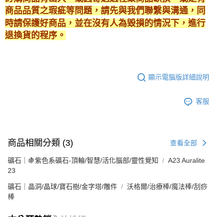
商品品質之瑕疵等問題，請先與我們聯繫與溝通，同
時請保護好商品，並在沒有人為毀損的情況下，進行
退換貨的程序。
顯示電腦版詳細說明
客服
商品相關分類 (3)
查看全部
礦石｜🍇紫色系礦石-頂輪/智慧/活化腦部/靈性覺知
A23 Auralite
23
礦石｜晶洞/晶球/寶石樹/金字塔/雕件
沃格爾/治療棒/魔法棒/刮痧
棒