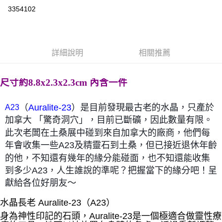
超商取貨付款
3354102
LINE Pay
Apple Pay
詳細說明
相關推薦
街口支付
悠遊付
尺寸約8.8x2.3x2.3cm 內含一件
ATM付款
（
）是目前發現最古老的水晶，只產於
Auralite-23
A23
運送方式
加拿大 「驚奇洞穴」，目前已斷礦，因此數量有限。
此次老闆在土桑展中碰到來自加拿大的廠商，他們每
全家取貨付款
年會收集一些A23及精靈石到土桑，但已接近退休年齡
每筆NT$80，滿NT$3,000(含以上)免運費
的他，不知還有幾年的緣分能碰面，也不知還能收集
7-11取貨付款
到多少A23，人生誰說的準呢？把握當下的緣分吧！呈
每筆NT$80，滿NT$3,000(含以上)免運費
獻給各位好朋友～
賣家宅配幫您送（台灣）
水晶長老 Auralite-23（A23）
每筆NT$80，滿NT$3,000(含以上)免運費
身為神性印記的石頭，Auralite-23是一個極適合做靈性療