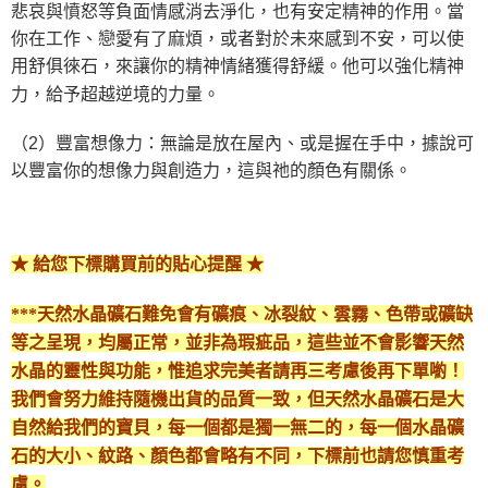
悲哀與憤怒等負面情感消去淨化，也有安定精神的作用。當
付款後門市自取
你在工作、戀愛有了麻煩，或者對於未來感到不安，可以使
免運費
用舒俱徠石，來讓你的精神情緒
獲得舒緩。他可以強化精神
力，給予超越逆境的力量。
（2）豐富想像力：無論是放在屋內、或是握在手中，據說可
以豐富你的想像力與創造力，這與祂的顏色有關係。
★ 給您下標購買前的貼心提醒 ★
***天然水晶礦石難免會有礦痕、冰裂紋、雲霧、色帶或礦缺
等之呈現，均屬正常，並非為瑕疵品，這些並不會影響天然
水晶的靈性與功能，惟追求完美者請再三考慮後再下單喲！
我們會努力維持隨機出貨的品質一致，但天然水晶礦石是大
自然給我們的寶貝，每一個都是獨一無二的，每一個水晶礦
石的大小、紋路、顏色都會略有不同，下標前也請您慎重考
慮。