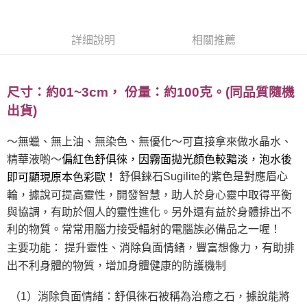
Apple Pay
詳細說明
相關推薦
街口支付
悠遊付
尺寸：約01~3cm，
份量：約100克。(同品質隨機
ATM付款
出貨)
運送方式
～無蠟、無上油、無染色、無優化～可直接拿來做水晶水、
全家取貨付款
精華液喲～
偏紅色舒俱徠，因霧面拋光顏色較黯淡，泡水後
每筆NT$80，滿NT$3,000(含以上)免運費
舒俱錸石Sugilite的紫色是對應眉心
即可顯現原本色彩歐！
輪，據說可提高靈性，開發智慧，助人於身心靈中取得平衡
7-11取貨付款
與協調，有助於個人的靈性進化。另外還有益於身體排出不
每筆NT$80，滿NT$3,000(含以上)免運費
利的物質。常常用腦力接受輻射的電腦族必備品之一喔！
賣家宅配幫您送（台灣）
主要功能： 提升
靈性、消除負面情緒，
豐富想像力，
有助排
每筆NT$80，滿NT$3,000(含以上)免運費
出不利身體的物質，增加身體健康的防護機制
郵局幫你送（離島）
（1）消除負面情緒：舒俱徠石被稱為治癒之石，據說能將
每筆NT$80，滿NT$3,000(含以上)免運費