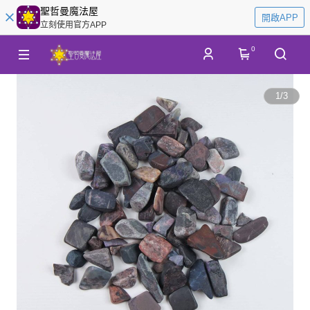
聖哲曼魔法屋
開啟APP
立刻使用官方APP
0
1
/
3