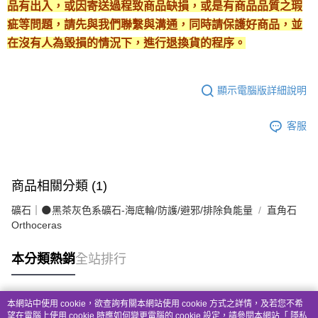
品有出入，或因寄送過程致商品缺損，或是有商品品質之瑕
疵等問題，請先與我們聯繫與溝通，同時請保護好商品，並
在沒有人為毀損的情況下，進行退換貨的程序。
顯示電腦版詳細說明
客服
商品相關分類 (1)
礦石｜🌑黑茶灰色系礦石-海底輪/防護/避邪/排除負能量
直角石
Orthoceras
本分類熱銷
全站排行
本網站中使用 cookie，欲查詢有關本網站使用 cookie 方式之詳情，及若您不希
熱門標籤
望在電腦上使用 cookie 時應如何變更電腦的 cookie 設定，請參閱本網站「
隱私