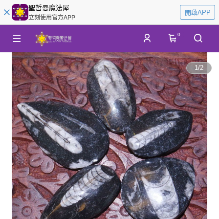
聖哲曼魔法屋
開啟APP
立刻使用官方APP
0
1
/
2