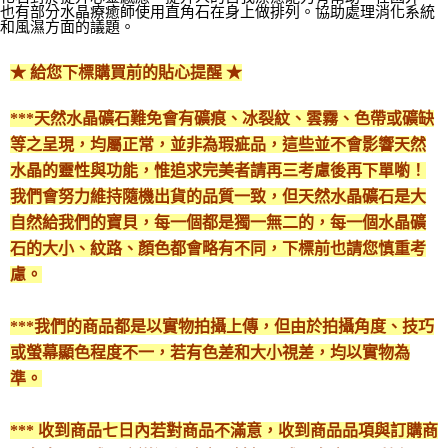
付款後門市自取
也有部分水晶療癒師使用直角石在身上做排列。協助處理消化系統
和風濕方面的議題。
免運費
★ 給您下標購買前的貼心提醒 ★
***天然水晶礦石難免會有礦痕、冰裂紋、雲霧、色帶或礦缺
等之呈現，均屬正常，並非為瑕疵品，這些並不會影響天然
水晶的靈性與功能，惟追求完美者請再三考慮後再下單喲！
我們會努力維持隨機出貨的品質一致，但天然水晶礦石是大
自然給我們的寶貝，每一個都是獨一無二的，每一個水晶礦
石的大小、紋路、顏色都會略有不同，下標前也請您慎重考
慮。
***我們的商品都是以實物拍攝上傳，但由於拍攝角度、技巧
或螢幕顯色程度不一，若有色差和大小視差，均以實物為
準。
*** 收到商品七日內若對商品不滿意，收到商品品項與訂購商