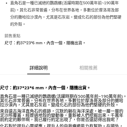
Apple Pay
直角石是一種已滅絕的鸚鵡螺(活躍時期在500萬年前~190萬年
前)。其化石非常普遍，分布在世界各地，多數位於摩洛哥及部
街口支付
分的撒哈拉沙漠內，尤其是石灰岩。變成化石的部份為他們堅硬
悠遊付
的外殼。
ATM付款
銷售重點
尺寸：約37*23*6 mm，內含一個，隨機出貨。
運送方式
全家取貨付款
每筆NT$80，滿NT$3,000(含以上)免運費
詳細說明
相關推薦
7-11取貨付款
每筆NT$80，滿NT$3,000(含以上)免運費
尺寸：約37*23*6 mm，內含一個，隨機出貨。
賣家宅配幫您送（台灣）
直角石是一種已滅絕的鸚鵡螺(活躍時期在500萬年前~190萬年前)。
其化石非常普遍，分布在世界各地，多數位於摩洛哥及部分的撒哈
每筆NT$80，滿NT$3,000(含以上)免運費
拉沙漠內，尤其是石灰岩。變成化石的部份為他們堅硬的外殼。
來自遠古海洋直角石的痕跡，沉默的躺在海洋深處，被一層一層的
郵局幫你送（離島）
泥沙所覆蓋，經歷過地殼的變動後，重新被人們挖掘出來。千萬年
每筆NT$80，滿NT$3,000(含以上)免運費
前約定的夥伴啊，我已履行約定出現了，你是否還認得出我呢？
化石對於提升心靈感應，提升人的自我療癒能力有幫助。在國外，