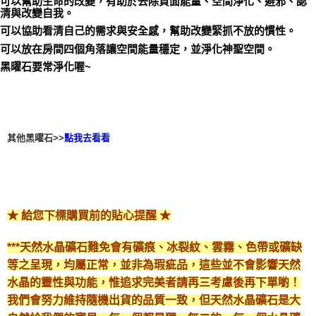
可以幫助生命的改變，有助於去除負面能量、空間淨化、避邪、認
清與改變自我。
付款後門市自取
可以協助看清自己的需求與安全感，幫助改變緊抓不放的慣性。
免運費
可以放在房間四個角落讓空間能量穩定，並淨化神聖空間。
黑曜石要常淨化喔~
其他黑曜石>>
點我去看看
★ 給您下標購買前的貼心提醒 ★
***天然水晶礦石難免會有礦痕、冰裂紋、雲霧、色帶或礦缺
等之呈現，均屬正常，並非為瑕疵品，這些並不會影響天然
水晶的靈性與功能，惟追求完美者請再三考慮後再下單喲！
我們會努力維持隨機出貨的品質一致，但天然水晶礦石是大