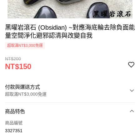
黑曜岩滾石 (Obsidian) ~對應海底輪去除負面能
量空間淨化避邪認清與改變自我
超取滿NT$3,000免運
NT$200
NT$150
付款與運送方式
超取滿NT$3,000免運
付款方式
商品特色
信用卡一次付款
商品編號
超商取貨付款
3327351
LINE Pay