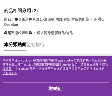
商品相關分類 (2)
礦石｜🌑黑茶灰色系礦石-海底輪/防護/避邪/排除負能量
黑曜石
Obsidian
👻趨吉避凶特輯👻
個人隨身避邪飾品/物品
本分類熱銷
全站排行
本網站中使用 cookie，欲查詢有關本網站使用 cookie 方式之詳情，及若您不希
熱門標籤
望在電腦上使用 cookie 時應如何變更電腦的 cookie 設定，請參閱本網站「
隱私
權條款
」之 Cookie 聲明。您繼續使用本網站即表示您同意本公司得按本網站使
用條款之 Cookie 聲明使用 cookie。
了解更多 >
我知道了