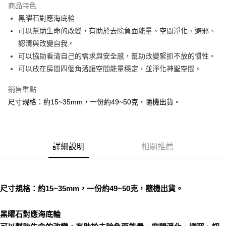
商品特色
Apple Pay
黑曜石對應海底輪
可以幫助生命的改變，有助於去除負面能量、空間淨化、避邪、
街口支付
認清與改變自我。
悠遊付
可以協助看清自己的需求與安全感，幫助改變緊抓不放的慣性。
可以放在房間四個角落讓空間能量穩定，並淨化神聖空間。
ATM付款
銷售重點
運送方式
尺寸規格：約15~35mm，一份約49~50克，隨機出貨。
全家取貨付款
每筆NT$80，滿NT$3,000(含以上)免運費
7-11取貨付款
詳細說明
相關推薦
每筆NT$80，滿NT$3,000(含以上)免運費
賣家宅配幫您送（台灣）
尺寸規格：約15~35mm，一份約49~50克，隨機出貨。
每筆NT$80，滿NT$3,000(含以上)免運費
郵局幫你送（離島）
黑曜石對應海底輪
每筆NT$80，滿NT$3,000(含以上)免運費