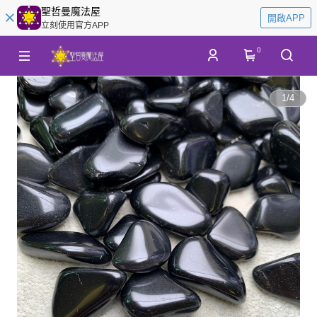
聖哲曼魔法屋
開啟APP
立刻使用官方APP
0
1
/
4