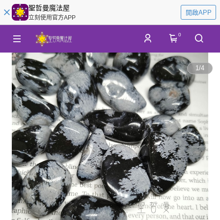
聖哲曼魔法屋
開啟APP
立刻使用官方APP
0
1
/
4