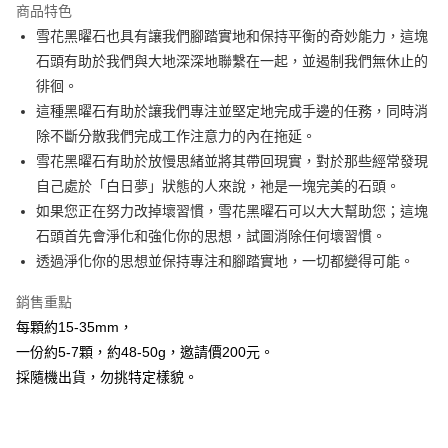
商品特色
Apple Pay
雪花黑曜石也具有讓我們腳踏實地和保持平衡的奇妙能力，這塊
石頭有助於我們與大地深深地聯繫在一起，並遏制我們無休止的
街口支付
徘徊。
悠遊付
這種黑曜石有助於讓我們專注並堅定地完成手邊的任務，同時消
除不斷分散我們完成工作注意力的內在拖延。
ATM付款
雪花黑曜石有助於放慢思緒並將其帶回現實，對於那些經常發現
自己處於「白日夢」狀態的人來說，祂是一塊完美的石頭。
運送方式
如果您正在努力改掉壞習慣，雪花黑曜石可以大大幫助您；這塊
全家取貨付款
石頭首先會淨化和強化你的思想，試圖消除任何壞習慣。
每筆NT$80，滿NT$3,000(含以上)免運費
透過淨化你的思想並保持專注和腳踏實地，一切都變得可能。
7-11取貨付款
銷售重點
每筆NT$80，滿NT$3,000(含以上)免運費
每顆約15-35mm，
賣家宅配幫您送（台灣）
一份約5-7顆，約48-50g，邀請價200元。
採隨機出貨，勿挑特定樣貌。
每筆NT$80，滿NT$3,000(含以上)免運費
郵局幫你送（離島）
每筆NT$80，滿NT$3,000(含以上)免運費