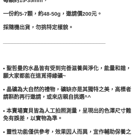
每顆約15-35mm，
一份約5-7顆，約48-50g，邀請價200元。
採隨機出貨，勿挑特定樣貌。
__________________________________
• 聖哲曼的水晶皆有受到完善滋養與淨化，能量和諧，
願大家都能在這覓得緣礦~
• 晶礦為大自然的禮物，礦缺亦是其獨特之美，高標者
請斟酌再行邀請，或來店親自挑選^^
• 本賣場寶貝皆為人工拍照測量，呈現出的色澤尺寸難
免有誤差，以實物為準。
• 靈性功能僅供參考，效果因人而異，宜作輔助保養之