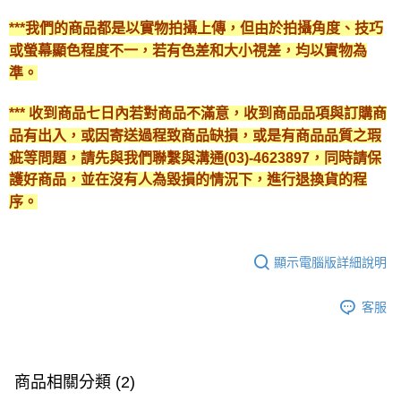
***我們的商品都是以實物拍攝上傳，但由於拍攝角度、技巧
或螢幕顯色程度不一，若有色差和大小視差，均以實物為
準。
*** 收到商品七日內若對商品不滿意，收到商品品項與訂購商
品有出入，或因寄送過程致商品缺損，或是有商品品質之瑕
疵等問題，請先與我們聯繫與溝通(03)-4623897，同時請保
護好商品，並在沒有人為毀損的情況下，進行退換貨的程
序。
顯示電腦版詳細說明
客服
商品相關分類 (2)