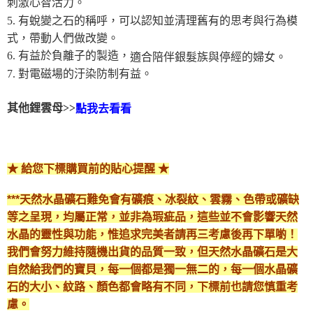
刺激心智活力。
5. 有蛻變之石的稱呼，可以認知並清理舊有的思考與行為模
付款後門市自取
式，帶動人們做改變。
免運費
6. 有益於負離子的製造，
適合陪伴銀髮族與停經的婦女。
7. 對電磁場的汙染防制有益。
其他鋰雲母>>
點我去看看
★ 給您下標購買前的貼心提醒 ★
***天然水晶礦石難免會有礦痕、冰裂紋、雲霧、色帶或礦缺
等之呈現，均屬正常，並非為瑕疵品，這些並不會影響天然
水晶的靈性與功能，惟追求完美者請再三考慮後再下單喲！
我們會努力維持隨機出貨的品質一致，但天然水晶礦石是大
自然給我們的寶貝，每一個都是獨一無二的，每一個水晶礦
石的大小、紋路、顏色都會略有不同，下標前也請您慎重考
慮。