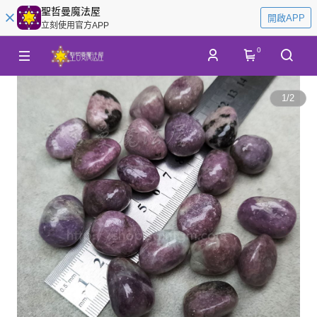
聖哲曼魔法屋
開啟APP
立刻使用官方APP
0
1
/
2