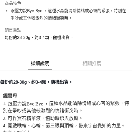
商品特色
Apple Pay
跟壓力說Bye Bye ，這種水晶能清除情緒或心智的緊張，特別在
爭吵或其他較激烈的情緒衝突時。
街口支付
銷售重點
悠遊付
每份約28-30g、約3-4顆，隨機出貨。
ATM付款
運送方式
詳細說明
相關推薦
全家取貨付款
每筆NT$80，滿NT$3,000(含以上)免運費
每份約28-30g、約3-4顆，隨機出貨。
7-11取貨付款
每筆NT$80，滿NT$3,000(含以上)免運費
鋰雲母
1.
這種水晶能清除情緒或心智的緊張，特
賣家宅配幫您送（台灣）
跟壓力說Bye Bye ，
別在爭吵或其他較激烈的情緒衝突時。
每筆NT$80，滿NT$3,000(含以上)免運費
2. 可作寶石精華液，協助鬆綁與放鬆。
郵局幫你送（離島）
4. 開啟喉輪、心輪、第三眼與頂輪，帶來宇宙覺知的力量。
每筆NT$80，滿NT$3,000(含以上)免運費