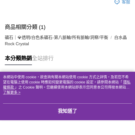
客服
商品相關分類 (1)
礦石｜💎透明/白色系礦石-第八脈輪/所有脈輪/洞察/平衡
白水晶
Rock Crystal
本分類熱銷
全站排行
本網站中使用 cookie，欲查詢有關本網站使用 cookie 方式之詳情，及若您不希
熱門標籤
望在電腦上使用 cookie 時應如何變更電腦的 cookie 設定，請參閱本網站「
隱私
權條款
」之 Cookie 聲明。您繼續使用本網站即表示您同意本公司得按本網站使
用條款之 Cookie 聲明使用 cookie。
了解更多 >
我知道了