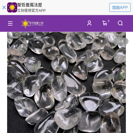
聖哲曼魔法屋
開啟APP
立刻使用官方APP
0
1
/
4