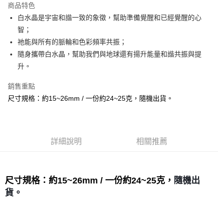
商品特色
Apple Pay
白水晶是宇宙和諧一致的象徵，幫助準備覺醒和已經覺醒的心
智；
街口支付
祂能與所有的脈輪和色彩頻率共振；
悠遊付
隨身攜帶白水晶，幫助我們與地球還有揚升能量和諧共振與提
升。
ATM付款
銷售重點
運送方式
尺寸規格：約15~26mm / 一份約24~25克，隨機出貨。
全家取貨付款
每筆NT$80，滿NT$3,000(含以上)免運費
7-11取貨付款
詳細說明
相關推薦
每筆NT$80，滿NT$3,000(含以上)免運費
賣家宅配幫您送（台灣）
尺寸規格：約15~26mm / 一份約24~25克，
隨機出
每筆NT$80，滿NT$3,000(含以上)免運費
貨。
郵局幫你送（離島）
每筆NT$80，滿NT$3,000(含以上)免運費