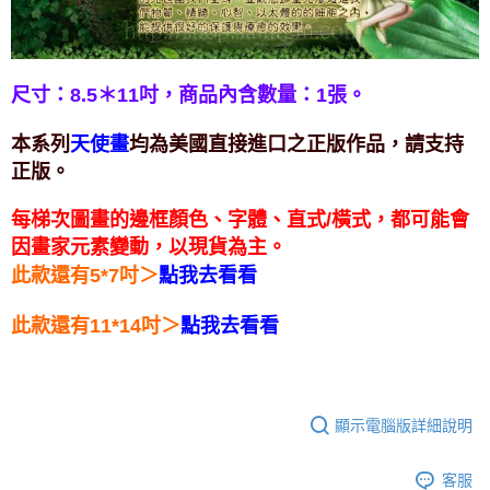
付款後門市自取
免運費
尺寸：8.5＊11吋，
商品內含數量：1張。
本系列
均為美國直接進口之正版作品，請支持
天使畫
正版。
每梯次圖畫的邊框顏色、字體、直式/橫式，都可能會
因畫家元素變動，以現貨為主。
＞
此款還有5*7吋
點我去看看
＞
此款還有11*14吋
點我去看看
顯示電腦版詳細說明
客服