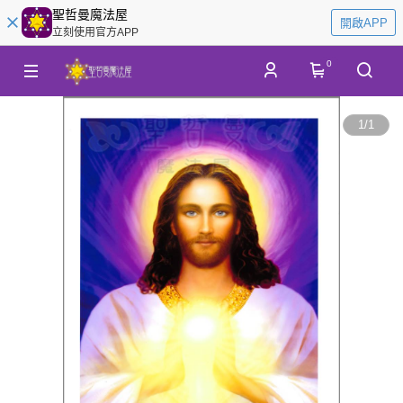
聖哲曼魔法屋
開啟APP
立刻使用官方APP
0
1
/
1