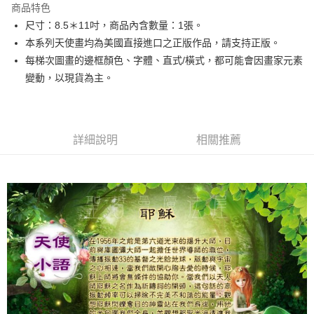
商品特色
Apple Pay
尺寸：8.5＊11吋，商品內含數量：1張。
本系列天使畫均為美國直接進口之正版作品，請支持正版。
街口支付
每梯次圖畫的邊框顏色、字體、直式/橫式，都可能會因畫家元素
悠遊付
變動，以現貨為主。
ATM付款
運送方式
詳細說明
相關推薦
全家取貨付款
每筆NT$80，滿NT$3,000(含以上)免運費
7-11取貨付款
每筆NT$80，滿NT$3,000(含以上)免運費
賣家宅配幫您送（台灣）
每筆NT$80，滿NT$3,000(含以上)免運費
郵局幫你送（離島）
每筆NT$80，滿NT$3,000(含以上)免運費