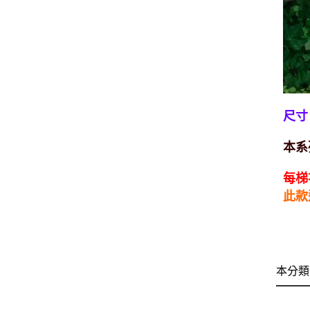
尺寸
本系
每梯
此款
本分類