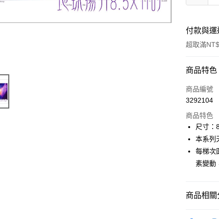
付款與運
超取滿NT$
付款方式
商品特色
信用卡一
商品編號
3292104
超商取貨
商品特色
LINE Pay
尺寸：
本系列
Apple Pay
每梯次
街口支付
素變動
悠遊付
商品相關分
ATM付款
進口正版畫