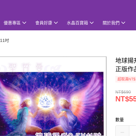
優惠專區
會員好康
水晶百寶箱
關於我們
11吋
地球揚升 
正版作
超取滿NT$
NT$690
NT$5
數量