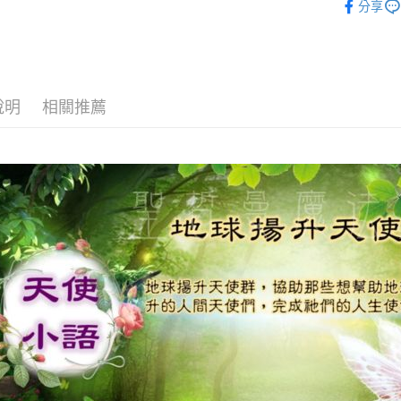
分享
運送方式
全家取貨
每筆NT$8
說明
相關推薦
7-11取貨
每筆NT$8
賣家宅配
每筆NT$8
郵局幫你
每筆NT$8
付款後門
免運費