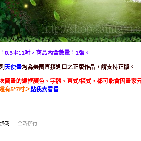
：8.5＊11吋，
商品內含數量：1張。
列
均為美國直接進口之正版作品，請支持正版。
天使畫
次圖畫的邊框顏色、字體、直式/橫式，都可能會因畫家
＞
還有5*7吋
點我去看看
熱銷
全站排行