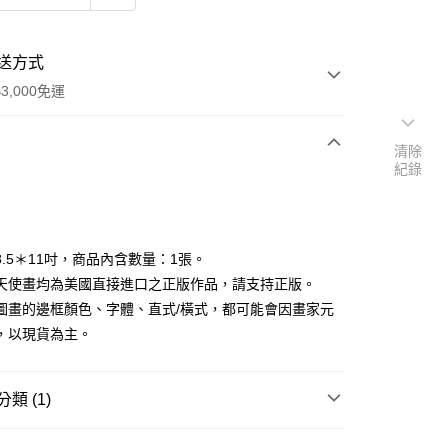
送方式
3,000免運
清除
紀錄
次付款
付款
8.5＊11吋，商品內含數量：1張。
天使畫均為美國直接進口之正版作品，請支持正版。
圖畫的邊框顏色、字體、直式/橫式，都可能會因畫家元
，以現貨為主。
類 (1)
｜🖼️能量圖/天使畫/掛畫
天使畫｜8.5*11吋