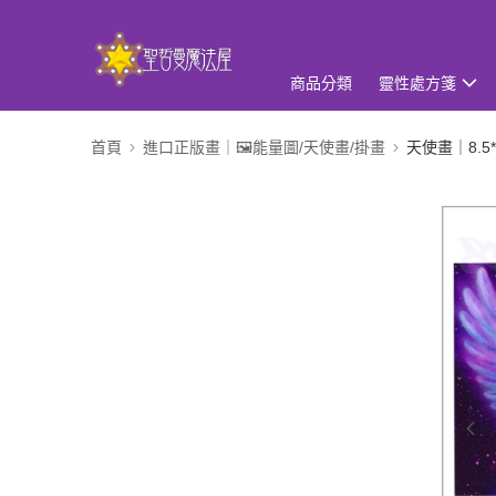
商品分類
靈性處方箋
首頁
進口正版畫｜🖼️能量圖/天使畫/掛畫
天使畫｜8.5*