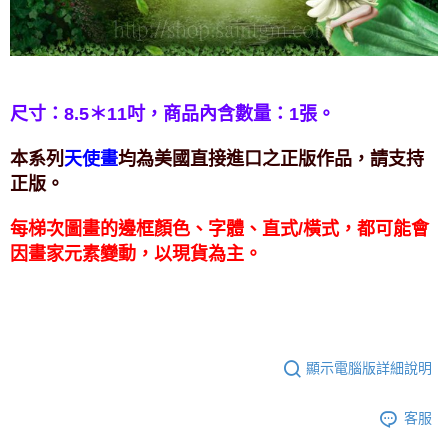
付款後門市自取
免運費
尺寸：8.5＊11吋，
商品內含數量：1張。
天使畫
本系列
均為美國直接進口之正版作品，請支持
正版。
每梯次圖畫的邊框顏色、字體、直式/橫式，都可能會
因畫家元素變動，以現貨為主。
顯示電腦版詳細說明
客服