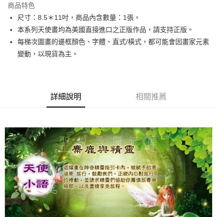
商品特色
Apple Pay
尺寸：8.5＊11吋，商品內含數量：1張。
本系列天使畫均為美國直接進口之正版作品，請支持正版。
街口支付
每梯次圖畫的邊框顏色、字體、直式/橫式，都可能會因畫家元素
悠遊付
變動，以現貨為主。
ATM付款
運送方式
詳細說明
相關推薦
全家取貨付款
每筆NT$80，滿NT$3,000(含以上)免運費
7-11取貨付款
每筆NT$80，滿NT$3,000(含以上)免運費
賣家宅配幫您送（台灣）
每筆NT$80，滿NT$3,000(含以上)免運費
郵局幫你送（離島）
每筆NT$80，滿NT$3,000(含以上)免運費