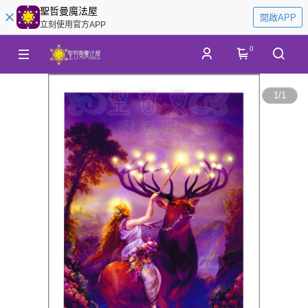
聖哲曼魔法屋
開啟APP
立刻使用官方APP
0
1
/
1