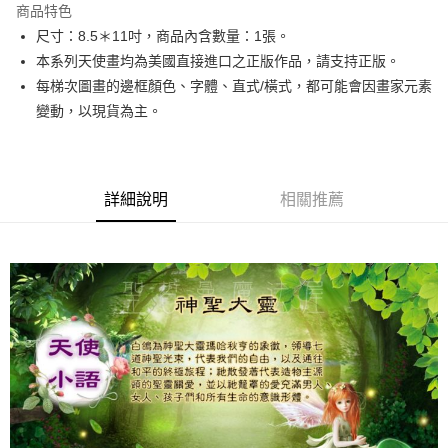
商品特色
Apple Pay
尺寸：8.5＊11吋，商品內含數量：1張。
本系列天使畫均為美國直接進口之正版作品，請支持正版。
街口支付
每梯次圖畫的邊框顏色、字體、直式/橫式，都可能會因畫家元素
悠遊付
變動，以現貨為主。
ATM付款
運送方式
詳細說明
相關推薦
全家取貨付款
每筆NT$80，滿NT$3,000(含以上)免運費
7-11取貨付款
每筆NT$80，滿NT$3,000(含以上)免運費
賣家宅配幫您送（台灣）
每筆NT$80，滿NT$3,000(含以上)免運費
郵局幫你送（離島）
每筆NT$80，滿NT$3,000(含以上)免運費