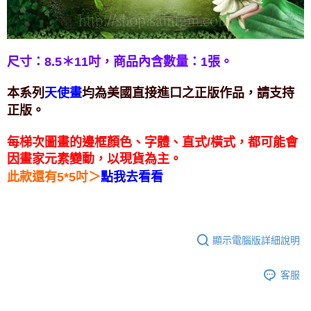
付款後門市自取
免運費
尺寸：8.5＊11吋，
商品內含數量：1張。
天使畫
本系列
均為美國直接進口之正版作品，請支持
正版。
每梯次圖畫的邊框顏色、字體、直式/橫式，都可能會
因畫家元素變動，以現貨為主。
＞
此款還有5*5吋
點我去看看
顯示電腦版詳細說明
客服