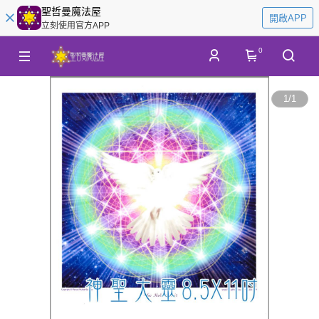
聖哲曼魔法屋
開啟APP
立刻使用官方APP
0
1
/
1