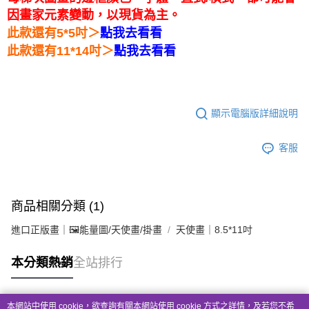
因畫家元素變動，以現貨為主。
＞
此款還有5*5吋
點我去看看
＞
此款還有11*14吋
點我去看看
顯示電腦版詳細說明
客服
商品相關分類 (1)
進口正版畫｜🖼️能量圖/天使畫/掛畫
天使畫｜8.5*11吋
本分類熱銷
全站排行
本網站中使用 cookie，欲查詢有關本網站使用 cookie 方式之詳情，及若您不希