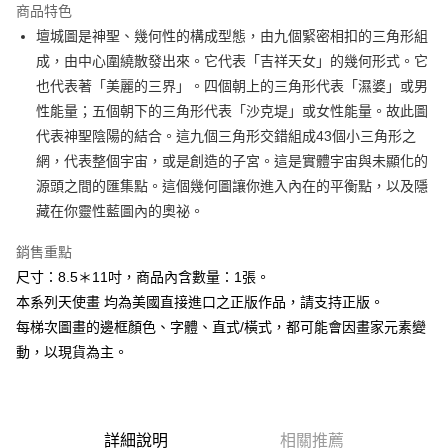
商品特色
Apple Pay
壇城圖是神聖、幾何性的構成型態，由九個緊密相扣的三角形組
成，由中心圍繞散發出來。它代表「吉祥天女」的幾何形式。它
街口支付
也代表著「美麗的三界」。四個朝上的三角形代表「濕婆」或男
悠遊付
性能量；五個朝下的三角形代表「沙克堤」或女性能量。故此圖
代表神聖陰陽的結合。這九個三角形交錯組成43個小三角形之
ATM付款
網，代表整個宇宙，或是創造的子宮。這是實體宇宙與未顯化的
源頭之間的匯集點。這個幾何圖讓你進入內在的平衡點，以及隱
運送方式
藏在你靈性藍圖內的奧祕。
全家取貨付款
每筆NT$80，滿NT$3,000(含以上)免運費
銷售重點
尺寸：8.5＊11吋，商品內含數量：1張。
7-11取貨付款
本系列天使畫 均為美國直接進口之正版作品，請支持正版。
每筆NT$80，滿NT$3,000(含以上)免運費
每梯次圖畫的邊框顏色、字體、直式/橫式，都可能會因畫家元素變
賣家宅配幫您送（台灣）
動，以現貨為主。
每筆NT$80，滿NT$3,000(含以上)免運費
郵局幫你送（離島）
詳細說明
相關推薦
每筆NT$80，滿NT$3,000(含以上)免運費