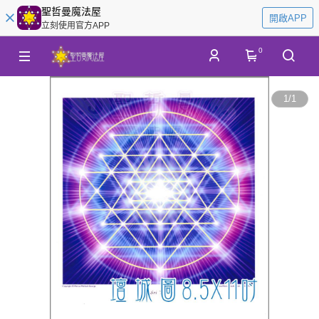
聖哲曼魔法屋
開啟APP
立刻使用官方APP
0
1
/
1