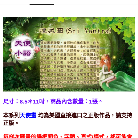
付款後門市自取
免運費
尺寸：8.5＊11吋，
商品內含數量：1張。
本系列
均為美國直接進口之正版作品，請支持
天使畫
正版。
每梯次圖畫的邊框顏色、字體、直式/橫式，都可能會