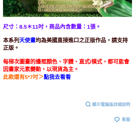
付款後門市自取
免運費
尺寸：8.5＊11吋，
商品內含數量：1張。
天使畫
本系列
均為美國直接進口之正版作品，請支持
正版。
每梯次圖畫的邊框顏色、字體、直式/橫式，都可能會
因畫家元素變動，以現貨為主。
＞
此款還有5*7吋
點我去看看
顯示電腦版詳細說明
客服