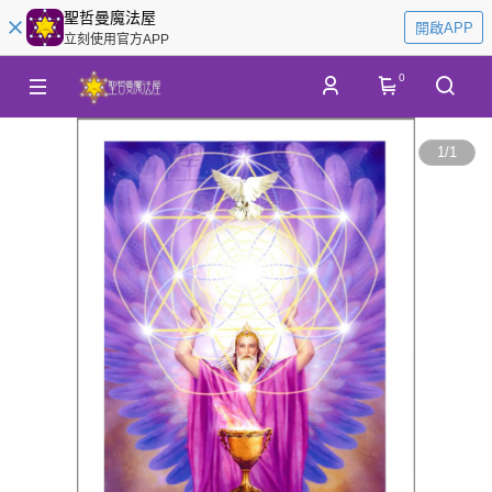
聖哲曼魔法屋
開啟APP
立刻使用官方APP
0
1
/
1