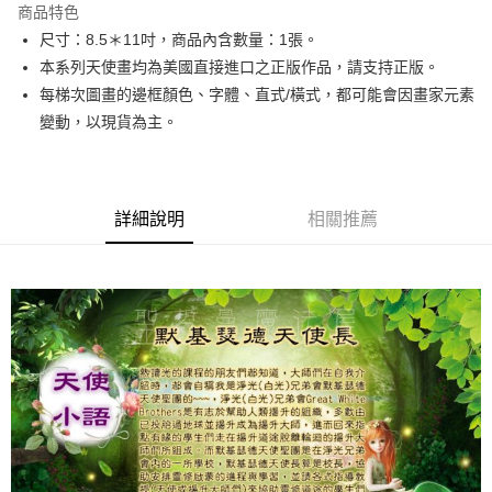
商品特色
Apple Pay
尺寸：8.5＊11吋，商品內含數量：1張。
本系列天使畫均為美國直接進口之正版作品，請支持正版。
街口支付
每梯次圖畫的邊框顏色、字體、直式/橫式，都可能會因畫家元素
悠遊付
變動，以現貨為主。
ATM付款
運送方式
詳細說明
相關推薦
全家取貨付款
每筆NT$80，滿NT$3,000(含以上)免運費
7-11取貨付款
每筆NT$80，滿NT$3,000(含以上)免運費
賣家宅配幫您送（台灣）
每筆NT$80，滿NT$3,000(含以上)免運費
郵局幫你送（離島）
每筆NT$80，滿NT$3,000(含以上)免運費