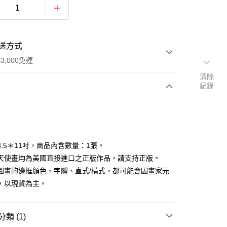
送方式
3,000免運
清除
紀錄
次付款
付款
8.5＊11吋，商品內含數量：1張。
天使畫均為美國直接進口之正版作品，請支持正版。
圖畫的邊框顏色、字體、直式/橫式，都可能會因畫家元
，以現貨為主。
類 (1)