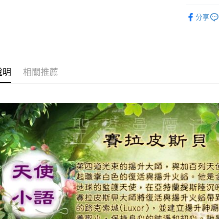
進口正版畫
分享
運送方式
全家取貨
每筆NT$8
說明
相關推薦
7-11取貨
每筆NT$8
賣家宅配
每筆NT$8
郵局幫你
每筆NT$8
付款後門
免運費