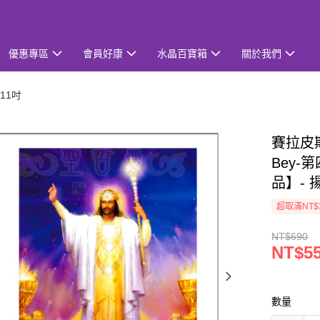
優惠專區
會員好康
水晶百寶箱
關於我們
11吋
賽拉皮斯
Bey-
品】-
超取滿NT$
NT$690
NT$5
數量