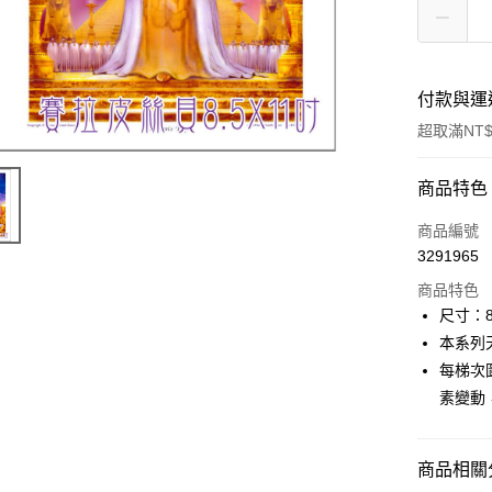
付款與運
超取滿NT$
付款方式
商品特色
信用卡一
商品編號
3291965
超商取貨
商品特色
LINE Pay
尺寸：
本系列
Apple Pay
每梯次
街口支付
素變動
悠遊付
商品相關分
ATM付款