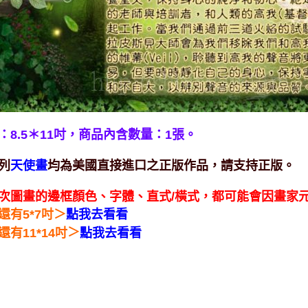
：8.5＊11吋，
商品內含數量：1張。
列
均為美國直接進口之正版作品，請支持正版。
天使畫
次圖畫的邊框顏色、字體、直式/橫式，都可能會因畫家
＞
還有5*7吋
點我去看看
＞
還有11*14吋
點我去看看