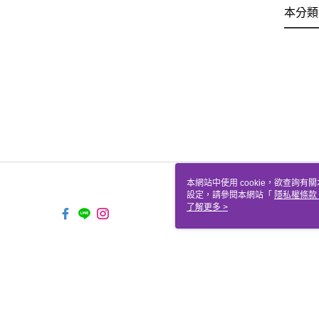
本分類
本網站中使用 cookie，欲查詢有關
設定，請參閱本網站「
隱私權條款
使用 cookie。
了解更多 >