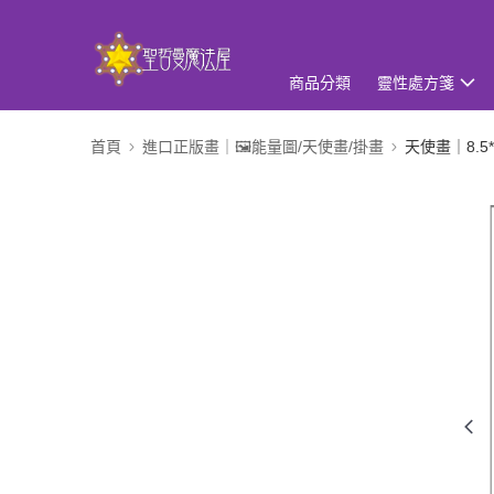
商品分類
靈性處方箋
首頁
進口正版畫｜🖼️能量圖/天使畫/掛畫
天使畫｜8.5*