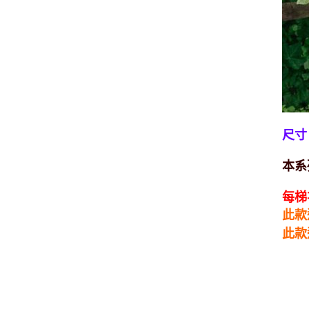
尺寸
本系
每梯
此款
此款