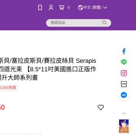
0
中文 (繁體)
貝/塞拉皮斯貝/賽拉皮絲貝 Serapis
第四道光束 【8.5*11吋美國進口正版作
 揚升大師系列畫
3,000免運
50