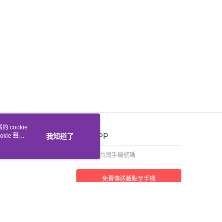
 cookie
kie 聲明
我知道了
官方APP
免費傳送載點至手機
若接到可疑電話，請洽詢165反詐騙專線