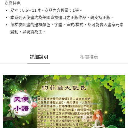
商品特色
Apple Pay
尺寸：8.5＊11吋，商品內含數量：1張。
本系列天使畫均為美國直接進口之正版作品，請支持正版。
街口支付
每梯次圖畫的邊框顏色、字體、直式/橫式，都可能會因畫家元素
悠遊付
變動，以現貨為主。
ATM付款
運送方式
詳細說明
相關推薦
全家取貨付款
每筆NT$80，滿NT$3,000(含以上)免運費
7-11取貨付款
每筆NT$80，滿NT$3,000(含以上)免運費
賣家宅配幫您送（台灣）
每筆NT$80，滿NT$3,000(含以上)免運費
郵局幫你送（離島）
每筆NT$80，滿NT$3,000(含以上)免運費