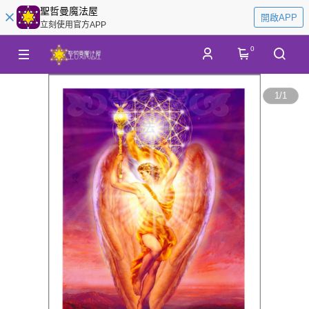
聖哲曼魔法屋
開啟APP
立刻使用官方APP
0
1
/
1