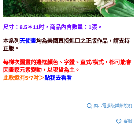
付款後門市自取
免運費
尺寸：8.5＊11吋，
商品內含數量：1張。
本系列
均為美國直接進口之正版作品，請支持
天使畫
正版。
每梯次圖畫的邊框顏色、字體、直式/橫式，都可能會
因畫家元素變動，以現貨為主。
＞
此款還有5*7吋
點我去看看
顯示電腦版詳細說明
客服