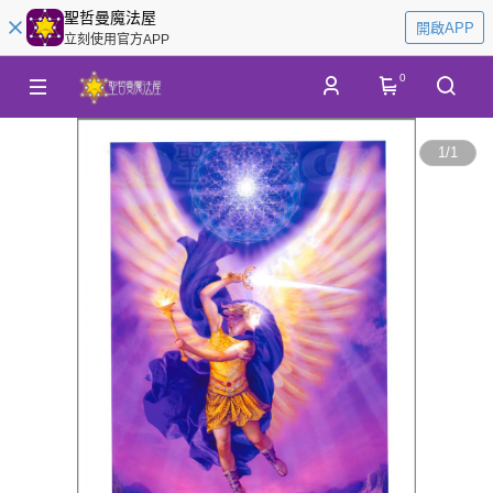
聖哲曼魔法屋
開啟APP
立刻使用官方APP
0
1
/
1