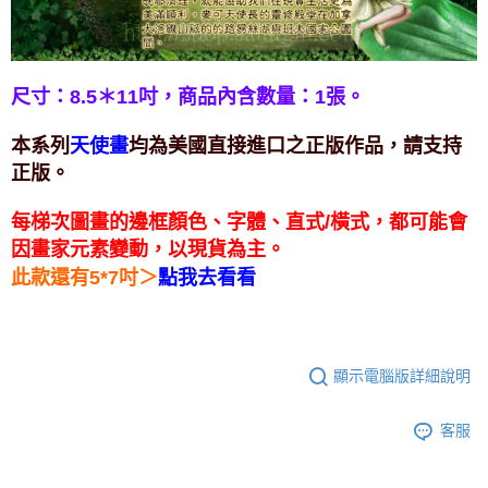
付款後門市自取
免運費
尺寸：8.5＊11吋，
商品內含數量：1張。
本系列
均為美國直接進口之正版作品，請支持
天使畫
正版。
每梯次圖畫的邊框顏色、字體、直式/橫式，都可能會
因畫家元素變動，以現貨為主。
＞
此款還有5*7吋
點我去看看
顯示電腦版詳細說明
客服