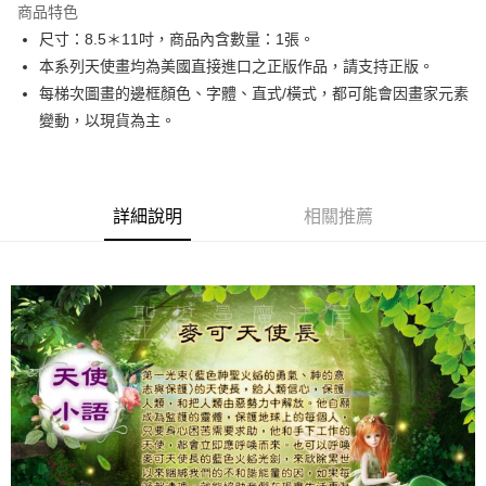
商品特色
Apple Pay
尺寸：8.5＊11吋，商品內含數量：1張。
本系列天使畫均為美國直接進口之正版作品，請支持正版。
街口支付
每梯次圖畫的邊框顏色、字體、直式/橫式，都可能會因畫家元素
悠遊付
變動，以現貨為主。
ATM付款
運送方式
詳細說明
相關推薦
全家取貨付款
每筆NT$80，滿NT$3,000(含以上)免運費
7-11取貨付款
每筆NT$80，滿NT$3,000(含以上)免運費
賣家宅配幫您送（台灣）
每筆NT$80，滿NT$3,000(含以上)免運費
郵局幫你送（離島）
每筆NT$80，滿NT$3,000(含以上)免運費